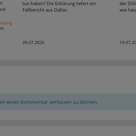
en
tun haben? Die Erklärung liefert ein
der DGI
und
Fallbericht aus Dallas.
wie häuf
tützung
bH,
29.07.2026
19.07.2
 um einen Kommentar verfassen zu können.