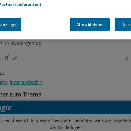
 Partner (Lieferanten)
 anzeigen
Alle ablehnen
Akz
e@uni-tuebingen.de
e:
arkt
Innere Medizin
tter zum Thema
ogie
s Herz begehrt: In diesem Newsletter berichten wir über neue En
der Kardiologie.