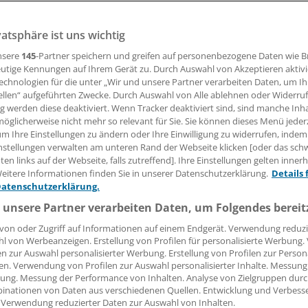
vatsphäre ist uns wichtig
15.10.2008, 05:00 Uhr
nsere
145
-Partner speichern und greifen auf personenbezogene Daten wie 
utige Kennungen auf Ihrem Gerät zu. Durch Auswahl von Akzeptieren aktivi
echnologien für die unter „Wir und unsere Partner verarbeiten Daten, um I
ellen“ aufgeführten Zwecke. Durch Auswahl von Alle ablehnen oder Widerruf
b). Bei der Tagung 2009 der Deutschen Gesellschaft für
ng werden diese deaktiviert. Wenn Tracker deaktiviert sind, sind manche Inh
öglicherweise nicht mehr so relevant für Sie. Sie können dieses Menü jeder
seforschung soll wieder der W. H. Hauss-Preis zur Förderun
um Ihre Einstellungen zu ändern oder Ihre Einwilligung zu widerrufen, indem
ichen Arbeit zur Arterioskleroseforschung vergeben werden. 
nstellungen verwalten am unteren Rand der Webseite klicken [oder das sc
 dotiert, die Casella Med stiftet. Bewerbungen bis 24. Nove
en links auf der Webseite, falls zutreffend]. Ihre Einstellungen gelten inner
eitere Informationen finden Sie in unserer Datenschutzerklärung.
Details 
Datenschutzerklärung.
 über E-Mail:
 unsere Partner verarbeiten Daten, um Folgendes bereit
von oder Zugriff auf Informationen auf einem Endgerät. Verwendung reduzi
l von Werbeanzeigen. Erstellung von Profilen für personalisierte Werbung
en zur Auswahl personalisierter Werbung. Erstellung von Profilen zur Person
en. Verwendung von Profilen zur Auswahl personalisierter Inhalte. Messung
ung. Messung der Performance von Inhalten. Analyse von Zielgruppen durch
inationen von Daten aus verschiedenen Quellen. Entwicklung und Verbess
 Verwendung reduzierter Daten zur Auswahl von Inhalten.