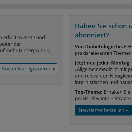
Haben Sie schon 
abonniert?
n
erhalten Ärzte und
beiter der
Von Diabetologie bis E-H
auf mehr Hintergründe,
praxisrelevanten Themen
Jetzt neu jeden Montag:
Kostenlos registrieren »
„Allgemeinmedizin“ mit p
und relevanten Neuigkei
internistischen und hausä
Top-Thema:
Erhalten Sie
praxisrelevante Beiträge 
Newsletter bestellen »