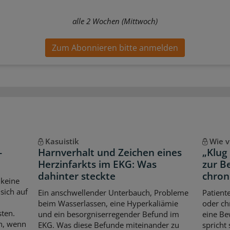
alle 2 Wochen (Mittwoch)
Zum Abonnieren bitte anmelden
Kasuistik
Wie v
-
Harnverhalt und Zeichen eines
„Klug
Herzinfarkts im EKG: Was
zur B
dahinter steckte
chron
 keine
sich auf
Ein anschwellender Unterbauch, Probleme
Patient
beim Wasserlassen, eine Hyperkaliämie
oder ch
sten.
und ein besorgniserregender Befund im
eine Be
ch, wenn
EKG. Was diese Befunde miteinander zu
spricht 