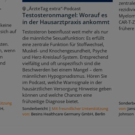
zentral
-
„ÄrzteTag extra“-Podcast
rezidiv
Testosteronmangel: Worauf es
Myeloms
in der Hausarztpraxis ankommt
CAR-T-Z
 keine
frühere
sich auf
Testosteron beeinflusst weit mehr als nur
die männliche Sexualfunktion: Es erfüllt
sten.
eine zentrale Funktion für Stoffwechsel,
ch, wenn
Muskel- und Knochengesundheit, Psyche
en
und Herz-Kreislauf-System. Entsprechend
und
vielfältig und oft unspezifisch sind die
Beschwerden bei einem Mangel – dem
männlichen Hypogonadismus. Hören Sie
im Podcast, welche Warnsignale in der
hausärztlichen Versorgung Hinweise geben
können und welche Chancen eine
frühzeitige Diagnose bietet.
tützung
Sonderbe
bH,
Sonderbericht
|
Mit freundlicher Unterstützung
von:
Jan
von:
Besins Healthcare Germany GmbH, Berlin
Johnson