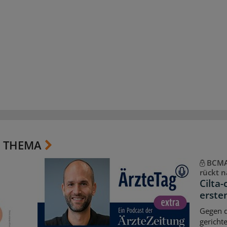
 THEMA
BCMA-
rückt n
Cilta-
erste
Gegen d
gericht