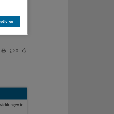
eptieren
0
twicklungen in