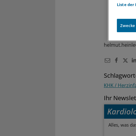
Liste der
Zwecke
helmut.heinl
Schlagwort
KHK / Herzinf
Ihr Newsle
Kardiol
Alles, was da