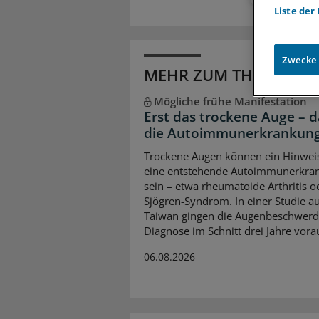
Liste der
Zwecke
MEHR ZUM THEMA
Mögliche frühe Manifestation
Erst das trockene Auge – 
die Autoimmunerkrankun
Trockene Augen können ein Hinwei
eine entstehende Autoimmunerkra
sein – etwa rheumatoide Arthritis o
Sjögren-Syndrom. In einer Studie a
Taiwan gingen die Augenbeschwerd
Diagnose im Schnitt drei Jahre vora
06.08.2026