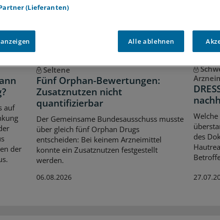
 Partner (Lieferanten)
 anzeigen
Alle ablehnen
Akz
Schw
Seltene
Arznei
dann
Fünf Orphan-Bewertungen:
DRESS
g?
Zusatznutzen nicht
nachh
quantifizierbar
s auf
Welche 
nkung
Der Gemeinsame Bundesausschuss musste
überst
der
über gleich fünf Orphan Drugs
des Dok
us
entscheiden: Bei keinem Arzneimittel
Hautrea
en der
konnte ein Zusatznutzen festgestellt
Betroff
us.
werden.
06.08.2026
27.07.2