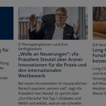
Therapieoptionen und ihre
E-Hea
Verfügbarkeit
g für
Long-
„Welle an Neuerungen“: vfa-
Forsch
Präsident Steutel über Arznei-
besse
iftung
Innovationen für die Praxis und
der
Long-CO
den internationalen
und Ärzt
Wettbewerb
trale
Versorgu
Bei neuen Arzneimitteln im hausärztlichen
auf Wear
Bereich passiere „extrem viel“, sagt vfa-
Ansätze 
Präsident Han Steutel. Er spricht über
Messe D
„Durchbrüche“ bei Typ-1-Diabetes und
MASH und erklärt, warum ein schneller