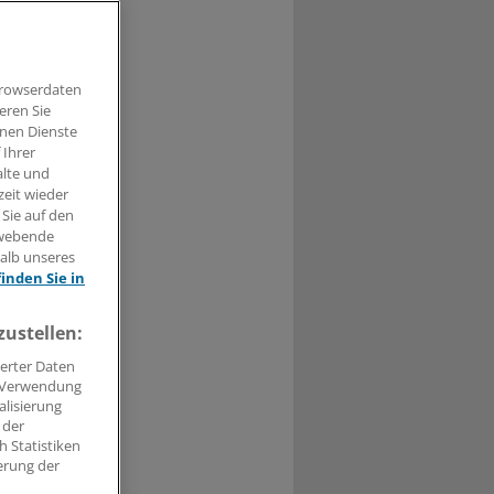
Browserdaten
eren Sie
t haben.
hnen Dienste
 Ihrer
alte und
n »
zeit wieder
 Sie auf den
hwebende
halb unseres
finden Sie in
zustellen:
erter Daten
. Verwendung
alisierung
 der
 Statistiken
erung der