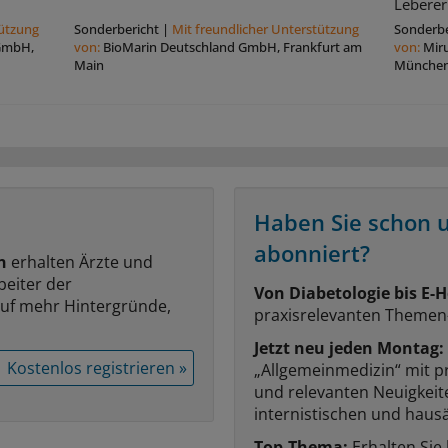
Leberer
tützung
Sonderbericht
|
Mit freundlicher Unterstützung
Sonderbe
 GmbH,
von:
BioMarin Deutschland GmbH, Frankfurt am
von:
Mir
Main
Münche
Haben Sie schon 
abonniert?
n
erhalten Ärzte und
beiter der
Von Diabetologie bis E-H
auf mehr Hintergründe,
praxisrelevanten Themen
Jetzt neu jeden Montag:
Kostenlos registrieren »
„Allgemeinmedizin“ mit p
und relevanten Neuigkei
internistischen und hausä
Top-Thema:
Erhalten Sie