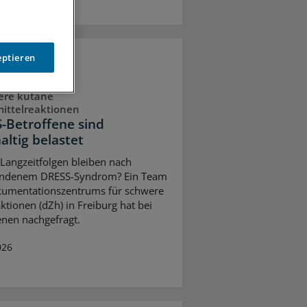
eptieren
ere kutane
mittelreaktionen
-Betroffene sind
altig belastet
Langzeitfolgen bleiben nach
andenem DRESS-Syndrom? Ein Team
umentationszentrums für schwere
ktionen (dZh) in Freiburg hat bei
enen nachgefragt.
026