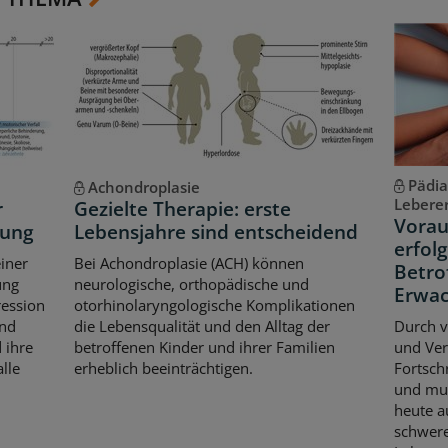
Pädia
Achondroplasie
Lebere
r
Gezielte Therapie: erste
Vorau
kung
Lebensjahre sind entscheidend
erfol
iner
Bei Achondroplasie (ACH) können
Betro
ung
neurologische, orthopädische und
Erwac
ression
otorhinolaryngologische Komplikationen
und
die Lebensqualität und den Alltag der
Durch v
 ihre
betroffenen Kinder und ihrer Familien
und Ver
lle
erheblich beeinträchtigen.
Fortsch
und mul
heute a
schwere