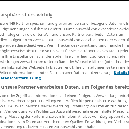
vatsphäre ist uns wichtig
 Leserin, lieber Leser,
nsere
145
-Partner speichern und greifen auf personenbezogene Daten wie 
utige Kennungen auf Ihrem Gerät zu. Durch Auswahl von Akzeptieren aktivi
tändigen Beitrag können Sie lesen, sobald Sie sich eingelogg
echnologien für die unter „Wir und unsere Partner verarbeiten Daten, um I
ellen“ aufgeführten Zwecke. Durch Auswahl von Alle ablehnen oder Widerruf
ng werden diese deaktiviert. Wenn Tracker deaktiviert sind, sind manche Inh
Jetzt anmelden »
Kostenlos registriere
öglicherweise nicht mehr so relevant für Sie. Sie können dieses Menü jeder
um Ihre Einstellungen zu ändern oder Ihre Einwilligung zu widerrufen, indem
 vergessen?
nstellungen verwalten am unteren Rand der Webseite klicken [oder das sc
es Problem beim Login?
en links auf der Webseite, falls zutreffend]. Ihre Einstellungen gelten inner
eitere Informationen finden Sie in unserer Datenschutzerklärung.
Details 
dung ist mit wenigen Klicks erledigt und kostenlos.
Datenschutzerklärung.
teile des kostenlosen Login:
 unsere Partner verarbeiten Daten, um Folgendes bereit
r
Analysen, Hintergründe und Infografiken
von oder Zugriff auf Informationen auf einem Endgerät. Verwendung reduzi
l von Werbeanzeigen. Erstellung von Profilen für personalisierte Werbung
usive
Interviews und Praxis-Tipps
en zur Auswahl personalisierter Werbung. Erstellung von Profilen zur Person
iff auf alle
medizinischen Berichte und Kommentare
en. Verwendung von Profilen zur Auswahl personalisierter Inhalte. Messung
ung. Messung der Performance von Inhalten. Analyse von Zielgruppen durch
Voraussetzungen für den Zugang
inationen von Daten aus verschiedenen Quellen. Entwicklung und Verbess
 Verwendung reduzierter Daten zur Auswahl von Inhalten.