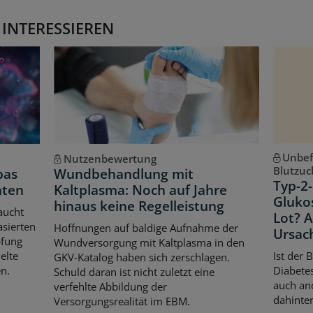
 INTERESSIEREN
Unbef
Nutzenbewertung
Blutzuc
pas
Wundbehandlung mit
Typ-2-
hten
Kaltplasma: Noch auf Jahre
Gluko
hinaus keine Regelleistung
aucht
Lot? 
asierten
Hoffnungen auf baldige Aufnahme der
Ursac
pfung
Wundversorgung mit Kaltplasma in den
elte
Ist der 
GKV-Katalog haben sich zerschlagen.
n.
Diabetes
Schuld daran ist nicht zuletzt eine
auch an
verfehlte Abbildung der
dahinter
Versorgungsrealität im EBM.