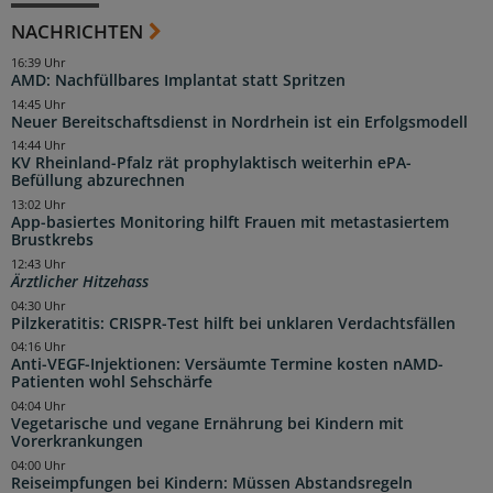
NACHRICHTEN
16:39 Uhr
AMD: Nachfüllbares Implantat statt Spritzen
14:45 Uhr
Neuer Bereitschaftsdienst in Nordrhein ist ein Erfolgsmodell
14:44 Uhr
KV Rheinland-Pfalz rät prophylaktisch weiterhin ePA-
Befüllung abzurechnen
13:02 Uhr
App-basiertes Monitoring hilft Frauen mit metastasiertem
Brustkrebs
12:43 Uhr
Ärztlicher Hitzehass
04:30 Uhr
Pilzkeratitis: CRISPR-Test hilft bei unklaren Verdachtsfällen
04:16 Uhr
Anti-VEGF-Injektionen: Versäumte Termine kosten nAMD-
Patienten wohl Sehschärfe
04:04 Uhr
Vegetarische und vegane Ernährung bei Kindern mit
Vorerkrankungen
04:00 Uhr
Reiseimpfungen bei Kindern: Müssen Abstandsregeln