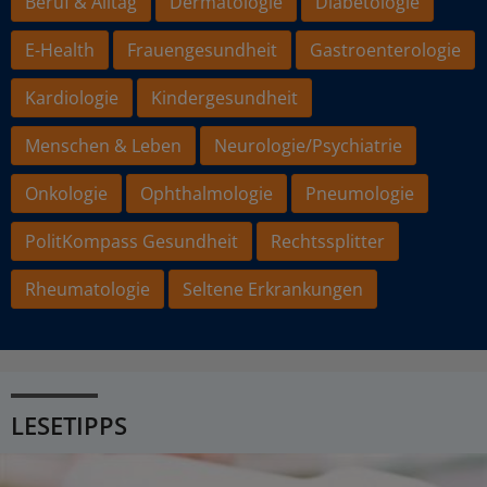
Beruf & Alltag
Dermatologie
Diabetologie
E-Health
Frauengesundheit
Gastroenterologie
Kardiologie
Kindergesundheit
Menschen & Leben
Neurologie/Psychiatrie
Onkologie
Ophthalmologie
Pneumologie
PolitKompass Gesundheit
Rechtssplitter
Rheumatologie
Seltene Erkrankungen
LESETIPPS