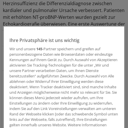
Herzinsuffizienz die Differenzialdiagnose zwischen
kardialer und pulmonaler Ursache verbessert. Patienten
mit erhöhten NT-proBNP-Werten wurden gezielt zur
Echokardiografie überwiesen. Eine erste Auswertung der
vor einem Jahr gestarteten Studie ergab nach
Hülsmanns Angaben, dass durch dieses Vorgehen die
Ihre Privatsphäre ist uns wichtig
Zahl der tatsächlich mit einer Herzinsuffizienz
Wir und unsere
145
-Partner speichern und greifen auf
diagnostizierten Patienten stieg.
personenbezogene Daten wie Browserdaten oder eindeutige
Kennungen auf Ihrem Gerät zu. Durch Auswahl von Akzeptieren
In einer Studie in Australien führte die Bestimmung von
aktivieren Sie Tracking-Technologien für die unter „Wir und
unsere Partner verarbeiten Daten, um Ihnen Dienste
Troponin T in Kombination mit dem EKG bei Patienten
bereitzustellen“ aufgeführten Zwecke. Durch Auswahl von Alle
mit Thoraxschmerz zu einer deutlichen Reduktion der
ablehnen oder Widerruf Ihrer Einwilligung werden diese
durchschnittlichen Verweildauer im Krankenhaus und
deaktiviert. Wenn Tracker deaktiviert sind, sind manche Inhalte
der Zeit bis zu einer Koronar-Angiografie, wie Professor
und Anzeigen möglicherweise nicht mehr so relevant für Sie. Sie
können dieses Menü jederzeit wieder aufrufen, um Ihre
Philip Tidemann aus Adelaide in Australien berichtete.
Einstellungen zu ändern oder Ihre Einwilligung zu widerrufen,
Ein wesentlicher Vorteil der Bestimmung von Troponin T
indem Sie auf den Link Voreinstellungen verwalten am unteren
in der Arztpraxis sei die rasche Verfügbarkeit der
Rand der Webseite klicken [oder das schwebende Symbol unten
Messergebnisse, so Tidemann.
links auf der Webseite, falls zutreffend]. Ihre Einstellungen
gelten innerhalb unseres Website. Weitere Informationen