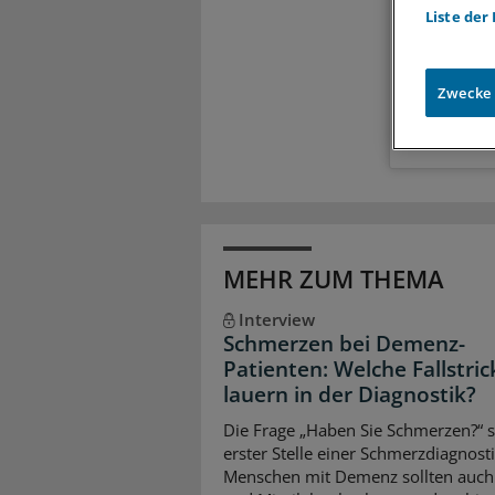
Liste der
Meh
Exkl
Zugr
Zwecke
MEHR ZUM THEMA
Interview
Schmerzen bei Demenz-
Patienten: Welche Fallstric
lauern in der Diagnostik?
Die Frage „Haben Sie Schmerzen?“ s
erster Stelle einer Schmerzdiagnosti
Menschen mit Demenz sollten auch