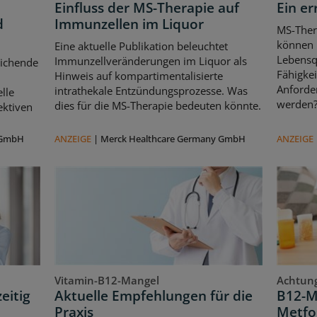
Einfluss der MS-Therapie auf
Ein er
d
Immunzellen im Liquor
MS-Ther
können l
Eine aktuelle Publikation beleuchtet
Lebensqu
Immunzellveränderungen im Liquor als
eichende
Fähigkei
Hinweis auf kompartimentalisierte
d
Anforde
intrathekale Entzündungsprozesse. Was
lle
werden
dies für die MS-Therapie bedeuten könnte.
ektiven
 GmbH
ANZEIGE
|
Merck Healthcare Germany GmbH
ANZEIGE
Vitamin-B12-Mangel
Achtung
eitig
Aktuelle Empfehlungen für die
B12-M
Praxis
Metfo