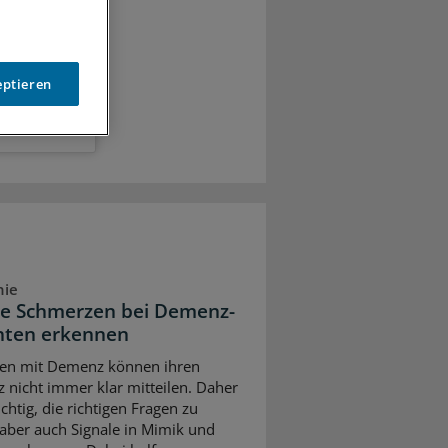
eptieren
nie
ie Schmerzen bei Demenz-
nten erkennen
en mit Demenz können ihren
 nicht immer klar mitteilen. Daher
ichtig, die richtigen Fragen zu
, aber auch Signale in Mimik und