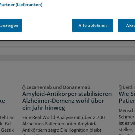
 Partner (Lieferanten)
r
Analysen, Hintergründe und Infografiken
usive
Interviews und Praxis-Tipps
iff auf alle
medizinischen Berichte und Kommentare
 anzeigen
Alle ablehnen
Akz
Voraussetzungen für den Zugang
Lecanemab und Donanemab
Leitli
Amyloid-Antikörper stabilisieren
Wie S
ke
Alzheimer-Demenz wohl über
Patie
ein Jahr hinweg
Mensch
Schmerz
teht an
Eine Real-World-Analyse mit über 2.700
ist es w
k. Bei
Alzheimer-Patienten unter Amyloid-
stellen
 Gestik
Antikörpern zeigt: Die Kognition bleibt