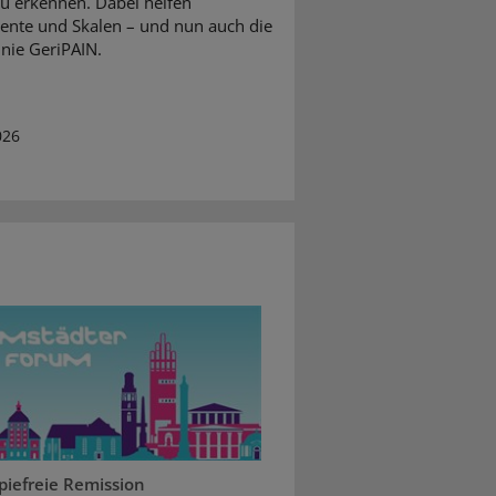
zu erkennen. Dabei helfen
ente und Skalen – und nun auch die
inie GeriPAIN.
026
piefreie Remission