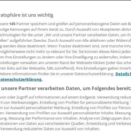
ert
vatsphäre ist uns wichtig
nsere
145
-Partner speichern und greifen auf personenbezogene Daten wie 
mit Typ-2-Diabetes sind GLP-1-RA und SGLT2-Inhibitoren, i
utige Kennungen auf Ihrem Gerät zu. Durch Auswahl von Akzeptieren aktivi
lutzuckersenkenden Medikamenten, offenbar mit einem ver
echnologien für die unter „Wir und unsere Partner verarbeiten Daten, um I
zheimer und andere Demenzerkrankungen assoziiert. Das be
ellen“ aufgeführten Zwecke. Durch Auswahl von Alle ablehnen oder Widerruf
 Forschende in einer neuen Kohortenstudie.
ng werden diese deaktiviert. Wenn Tracker deaktiviert sind, sind manche Inh
öglicherweise nicht mehr so relevant für Sie. Sie können dieses Menü jeder
um Ihre Einstellungen zu ändern oder Ihre Einwilligung zu widerrufen, indem
nstellungen verwalten am unteren Rand der Webseite klicken [oder das sc
 Leserin, lieber Leser,
en links auf der Webseite, falls zutreffend]. Ihre Einstellungen gelten inner
eitere Informationen finden Sie in unserer Datenschutzerklärung.
Details 
tändigen Beitrag können Sie lesen, sobald Sie sich eingelogg
Datenschutzerklärung.
 unsere Partner verarbeiten Daten, um Folgendes bereit
Jetzt anmelden »
Kostenlos registriere
von oder Zugriff auf Informationen auf einem Endgerät. Verwendung reduzi
 vergessen?
l von Werbeanzeigen. Erstellung von Profilen für personalisierte Werbung
en zur Auswahl personalisierter Werbung. Erstellung von Profilen zur Person
es Problem beim Login?
en. Verwendung von Profilen zur Auswahl personalisierter Inhalte. Messung
ung. Messung der Performance von Inhalten. Analyse von Zielgruppen durch
dung ist mit wenigen Klicks erledigt und kostenlos.
inationen von Daten aus verschiedenen Quellen. Entwicklung und Verbess
teile des kostenlosen Login:
 Verwendung reduzierter Daten zur Auswahl von Inhalten.