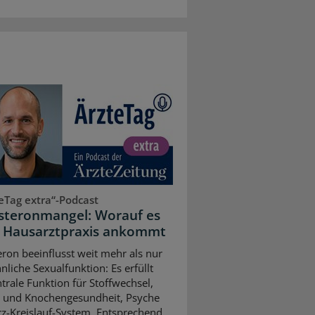
eTag extra“-Podcast
steronmangel: Worauf es
r Hausarztpraxis ankommt
eron beeinflusst weit mehr als nur
nliche Sexualfunktion: Es erfüllt
ntrale Funktion für Stoffwechsel,
 und Knochengesundheit, Psyche
z-Kreislauf-System. Entsprechend