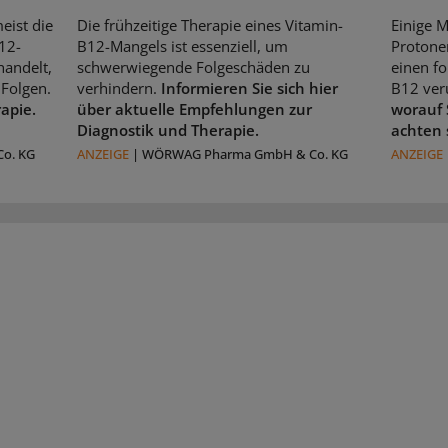
eist die
Die frühzeitige Therapie eines Vitamin-
Einige 
12-
B12-Mangels ist essenziell, um
Protone
handelt,
schwerwiegende Folgeschäden zu
einen f
Folgen.
verhindern.
Informieren Sie sich hier
B12 ver
rapie.
über aktuelle Empfehlungen zur
worauf 
Diagnostik und Therapie.
achten 
o. KG
ANZEIGE
|
WÖRWAG Pharma GmbH & Co. KG
ANZEIGE