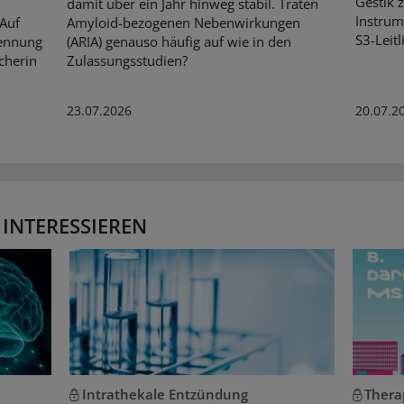
Gestik 
damit über ein Jahr hinweg stabil. Traten
Instrum
 Auf
Amyloid-bezogenen Nebenwirkungen
S3-Leitl
kennung
(ARIA) genauso häufig auf wie in den
cherin
Zulassungsstudien?
23.07.2026
20.07.2
 INTERESSIEREN
Intrathekale Entzündung
Thera