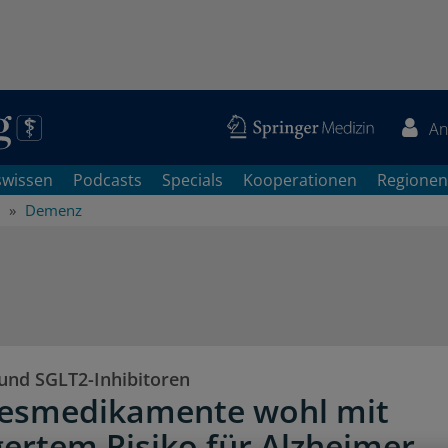
An
swissen
Podcasts
Specials
Kooperationen
Regionen
Demenz
und SGLT2-Inhibitoren
tesmedikamente wohl mit
gertem Risiko für Alzheimer