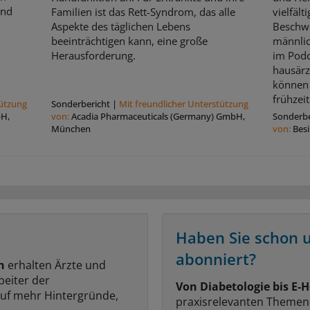
und
Familien ist das Rett-Syndrom, das alle
vielfält
Aspekte des täglichen Lebens
Beschw
beeinträchtigen kann, eine große
männli
Herausforderung.
im Podc
hausärz
können 
frühzeit
tützung
Sonderbericht
|
Mit freundlicher Unterstützung
bH,
von:
Acadia Pharmaceuticals (Germany) GmbH,
Sonderbe
München
von:
Bes
Haben Sie schon 
abonniert?
n
erhalten Ärzte und
beiter der
Von Diabetologie bis E-H
auf mehr Hintergründe,
praxisrelevanten Themen