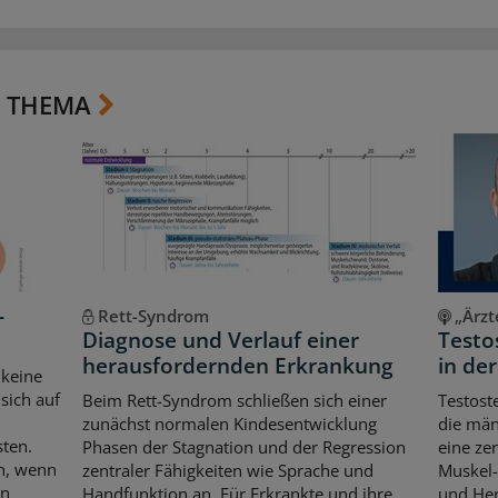
 THEMA
-
Rett-Syndrom
„Ärzt
Diagnose und Verlauf einer
Testo
herausfordernden Erkrankung
in de
 keine
sich auf
Beim Rett-Syndrom schließen sich einer
Testost
zunächst normalen Kindesentwicklung
die män
sten.
Phasen der Stagnation und der Regression
eine ze
ch, wenn
zentraler Fähigkeiten wie Sprache und
Muskel-
en
Handfunktion an. Für Erkrankte und ihre
und Her