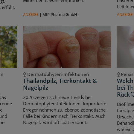
Mittel der 1. Wahl empfohlen.
basiere
gt,
Leitlin
erfüllt.
ANZEIGE
|
MIP Pharma GmbH
ANZEIGE
en
Dermatophyten-Infektionen
Persi
Thailandpilz, Tierkontakt &
Welche
Nagelpilz
bei T
Rückfä
das
2026 zeigen sich neue Trends bei
erende
Dermatophyten-Infektionen: Importierte
Biofilm
le
Erreger nehmen zu, ebenso zoonotische
therapie
 und
Fälle bei Kindern nach Tierkontakt. Auch
Ursache 
che
Nagelpilz wird oft spät erkannt.
Behandl
wie ein