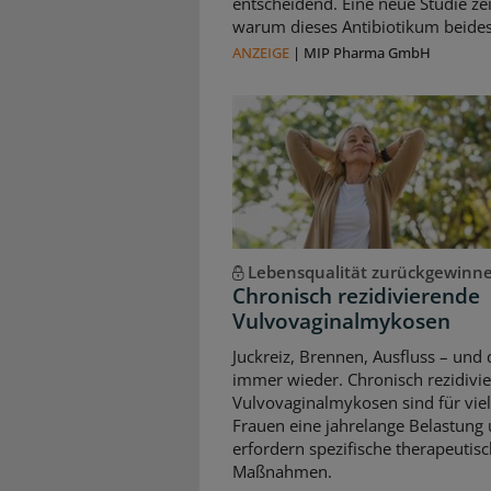
entscheidend. Eine neue Studie zei
warum dieses Antibiotikum beides 
ANZEIGE
|
MIP Pharma GmbH
Lebensqualität zurückgewinn
Chronisch rezidivierende
Vulvovaginalmykosen
Juckreiz, Brennen, Ausfluss – und 
immer wieder. Chronisch rezidivi
Vulvovaginalmykosen sind für vie
Frauen eine jahrelange Belastung
erfordern spezifische therapeutis
Maßnahmen.