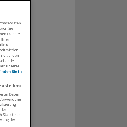
der Therapie
Browserdaten
eren Sie
hnen Dienste
 Ihrer
alte und
t haben.
zeit wieder
 Sie auf den
n »
hwebende
halb unseres
finden Sie in
zustellen:
erter Daten
. Verwendung
alisierung
 der
 Statistiken
erung der