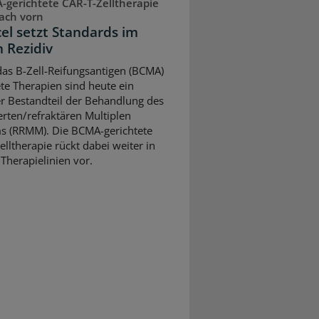
gerichtete CAR-T-Zelltherapie
ach vorn
cel setzt Standards im
n Rezidiv
as B-Zell-Reifungsantigen (BCMA)
ete Therapien sind heute ein
er Bestandteil der Behandlung des
ierten/refraktären Multiplen
 (RRMM). Die BCMA-gerichtete
elltherapie rückt dabei weiter in
 Therapielinien vor.