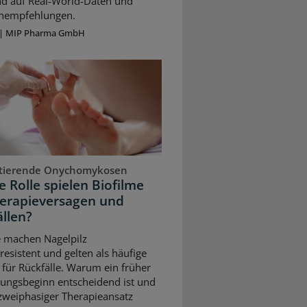
nd auf Real-World-Daten und
ienempfehlungen.
|
MIP Pharma GmbH
stierende Onychomykosen
 Rolle spielen Biofilme
herapieversagen und
llen?
e machen Nagelpilz
resistent und gelten als häufige
für Rückfälle. Warum ein früher
ungsbeginn entscheidend ist und
 zweiphasiger Therapieansatz