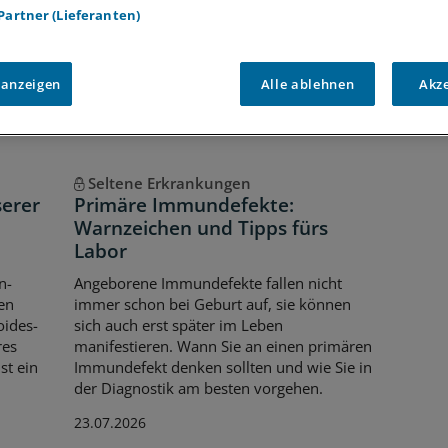
Voraussetzungen für den Zugang
 Partner (Lieferanten)
 anzeigen
Alle ablehnen
Akz
Seltene Erkrankungen
serer
Primäre Immundefekte:
Warnzeichen und Tipps fürs
Labor
n-
Angeborene Immundefekte fallen nicht
en
immer schon bei Geburt auf, sie können
oides-
sich auch erst später im Leben
res
manifestieren. Wann Sie an einen primären
st ein
Immundefekt denken sollten und wie Sie in
der Diagnostik am besten vorgehen.
23.07.2026