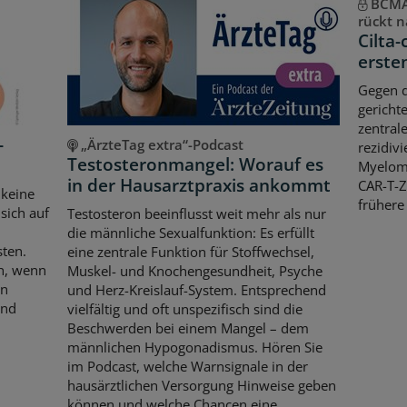
BCMA-
rückt n
Cilta-
erste
Gegen d
gericht
zentral
-
„ÄrzteTag extra“-Podcast
rezidiv
Testosteronmangel: Worauf es
Myeloms
in der Hausarztpraxis ankommt
CAR-T-Z
 keine
frühere
sich auf
Testosteron beeinflusst weit mehr als nur
die männliche Sexualfunktion: Es erfüllt
sten.
eine zentrale Funktion für Stoffwechsel,
ch, wenn
Muskel- und Knochengesundheit, Psyche
en
und Herz-Kreislauf-System. Entsprechend
und
vielfältig und oft unspezifisch sind die
Beschwerden bei einem Mangel – dem
männlichen Hypogonadismus. Hören Sie
im Podcast, welche Warnsignale in der
hausärztlichen Versorgung Hinweise geben
können und welche Chancen eine