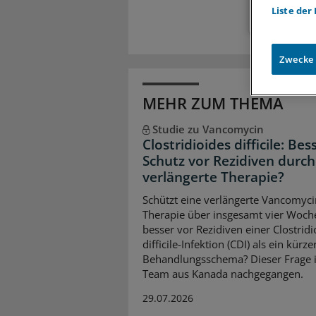
Liste der
Zwecke
MEHR ZUM THEMA
Studie zu Vancomycin
Clostridioides difficile: Bes
Schutz vor Rezidiven durch
verlängerte Therapie?
Schützt eine verlängerte Vancomyci
Therapie über insgesamt vier Woch
besser vor Rezidiven einer Clostridi
difficile-Infektion (CDI) als ein kürze
Behandlungsschema? Dieser Frage i
Team aus Kanada nachgegangen.
29.07.2026