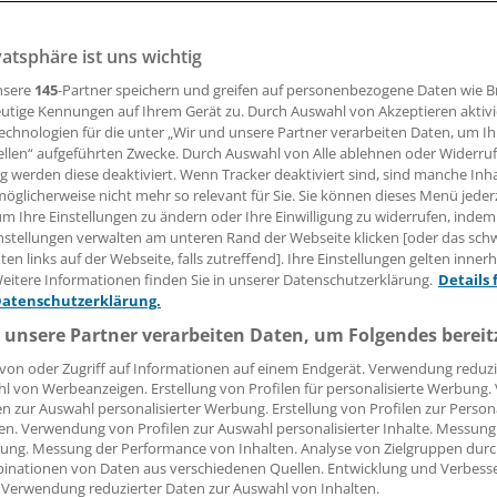
Der RifamycinAbkömmling Rifaximin schließt eine Lücke in 
vatsphäre ist uns wichtig
len Darmerkrankungen. Der Wirkstoff wird nicht resorbiert.
nsere
145
-Partner speichern und greifen auf personenbezogene Daten wie 
utige Kennungen auf Ihrem Gerät zu. Durch Auswahl von Akzeptieren aktivi
 Leserin, lieber Leser,
echnologien für die unter „Wir und unsere Partner verarbeiten Daten, um I
ellen“ aufgeführten Zwecke. Durch Auswahl von Alle ablehnen oder Widerruf
ng werden diese deaktiviert. Wenn Tracker deaktiviert sind, sind manche Inh
tändigen Beitrag können Sie lesen, sobald Sie sich eingelogg
öglicherweise nicht mehr so relevant für Sie. Sie können dieses Menü jeder
um Ihre Einstellungen zu ändern oder Ihre Einwilligung zu widerrufen, indem
Jetzt anmelden »
Kostenlos registriere
nstellungen verwalten am unteren Rand der Webseite klicken [oder das sc
en links auf der Webseite, falls zutreffend]. Ihre Einstellungen gelten inner
 vergessen?
eitere Informationen finden Sie in unserer Datenschutzerklärung.
Details 
es Problem beim Login?
Datenschutzerklärung.
 unsere Partner verarbeiten Daten, um Folgendes bereit
dung ist mit wenigen Klicks erledigt und kostenlos.
von oder Zugriff auf Informationen auf einem Endgerät. Verwendung reduzi
teile des kostenlosen Login:
l von Werbeanzeigen. Erstellung von Profilen für personalisierte Werbung
en zur Auswahl personalisierter Werbung. Erstellung von Profilen zur Person
r
Analysen, Hintergründe und Infografiken
en. Verwendung von Profilen zur Auswahl personalisierter Inhalte. Messung
usive
Interviews und Praxis-Tipps
ung. Messung der Performance von Inhalten. Analyse von Zielgruppen durch
iff auf alle
medizinischen Berichte und Kommentare
inationen von Daten aus verschiedenen Quellen. Entwicklung und Verbess
 Verwendung reduzierter Daten zur Auswahl von Inhalten.