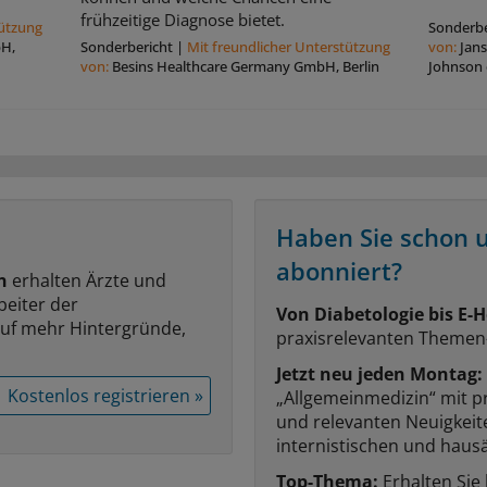
frühzeitige Diagnose bietet.
tützung
Sonderbe
bH,
Sonderbericht
|
Mit freundlicher Unterstützung
von:
Jan
von:
Besins Healthcare Germany GmbH, Berlin
Johnson
Haben Sie schon 
abonniert?
n
erhalten Ärzte und
beiter der
Von Diabetologie bis E-H
auf mehr Hintergründe,
praxisrelevanten Themen
Jetzt neu jeden Montag:
Kostenlos registrieren »
„Allgemeinmedizin“ mit p
und relevanten Neuigkei
internistischen und hausä
Top-Thema:
Erhalten Sie