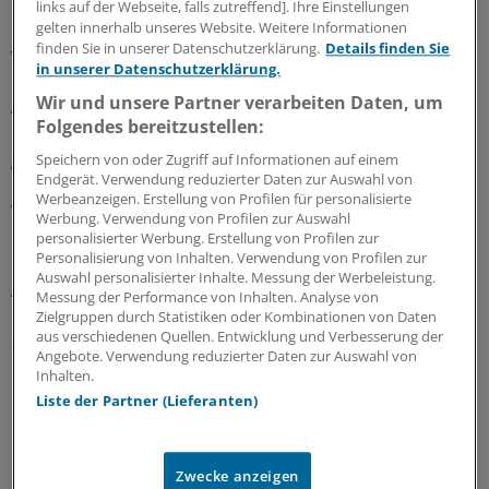
Toilette zu festen Zeitpunkten sein. Aber auch die
links auf der Webseite, falls zutreffend]. Ihre Einstellungen
regelmäßige Frage, ob der Betroffene Harndrang
gelten innerhalb unseres Website. Weitere Informationen
finden Sie in unserer Datenschutzerklärung.
Details finden Sie
verspürt, ist eine wichtige Interventionsmaßnahme.
in unserer Datenschutzerklärung.
Wir und unsere Partner verarbeiten Daten, um
Auf diese Weise wird die Aufmerksamkeit des
Folgendes bereitzustellen:
betroffenen Patienten auf die Blase gelenkt. Selbst
gebrechliche ältere Menschen mit kognitiven oder
Speichern von oder Zugriff auf Informationen auf einem
Endgerät. Verwendung reduzierter Daten zur Auswahl von
körperlichen Einschränken sprechen auf diese Form des
Werbeanzeigen. Erstellung von Profilen für personalisierte
Verhaltenstrainings gut an - und die Methoden sind
Werbung. Verwendung von Profilen zur Auswahl
naturgemäß frei von Nebenwirkungen, so die DGG.
personalisierter Werbung. Erstellung von Profilen zur
Personalisierung von Inhalten. Verwendung von Profilen zur
Auswahl personalisierter Inhalte. Messung der Werbeleistung.
Allerdings sei hier die kontinuierliche Unterstützung der
Messung der Performance von Inhalten. Analyse von
Pflegenden, zum Beispiel durch Angehörige, Partner
Zielgruppen durch Statistiken oder Kombinationen von Daten
aus verschiedenen Quellen. Entwicklung und Verbesserung der
oder Pflegepersonal, gefragt.
Angebote. Verwendung reduzierter Daten zur Auswahl von
Inhalten.
Fokus auf Arznei-Nebenwirkungen
Liste der Partner (Lieferanten)
Ein weiterer Schwerpunkt der Leitlinie ist die
Untersuchung von Nebenwirkungen breit eingesetzter
Zwecke anzeigen