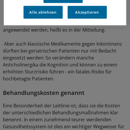
Medikamente aus dem internistischen oder
hausärztlichen Bereich. So können beispielsweise
Alle ablehnen
Akzeptieren
bestimmte Antidepressiva die Blase blockieren und
sollten entsprechend nur nach sorgfältiger Abwägung
angewendet werden, heißt es in der Mitteilung.
Aber auch klassische Medikamente gegen Inkontinenz
dürften bei geriatrischen Patienten nur mit Bedacht
eingesetzt werden: So verändern manche
Anticholinergika die Kognition und können zu einem
erhöhten Sturzrisiko führen - ein fatales Risiko für
hochbetagte Patienten.
Behandlungskosten genannt
Eine Besonderheit der Leitlinie ist, dass sie die Kosten
der unterschiedlichen Behandlungsmaßnahmen klar
benennt. In einem zunehmend teurer werdenden
Gesundheitssystem ist dies ein wichtiger Wegweiser für