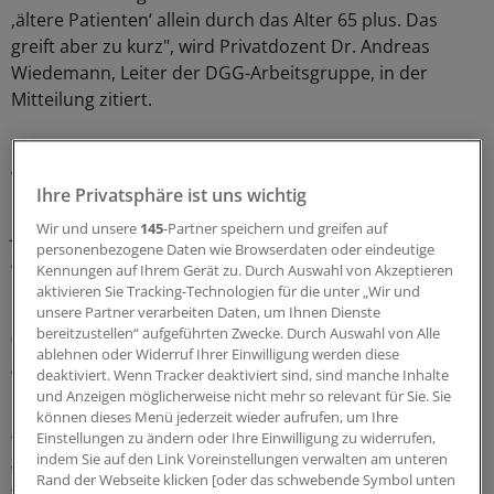
,ältere Patienten‘ allein durch das Alter 65 plus. Das
greift aber zu kurz", wird Privatdozent Dr. Andreas
Wiedemann, Leiter der DGG-Arbeitsgruppe, in der
Mitteilung zitiert.
"Ein geriatrischer Patient ist gekennzeichnet durch
Vulnerabilität, Multi-Morbidität - er hat also mehrere
Ihre Privatsphäre ist uns wichtig
Krankheiten - und er ist deutlich älter, nämlich über 80
Wir und unsere
145
-Partner speichern und greifen auf
Jahre. Wir haben daher alle Studien-Ergebnisse genau
personenbezogene Daten wie Browserdaten oder eindeutige
geprüft, ob sie für geriatrische Patienten überhaupt
Kennungen auf Ihrem Gerät zu. Durch Auswahl von Akzeptieren
relevant sind." So sind beispielsweise operative High-
aktivieren Sie Tracking-Technologien für die unter „Wir und
End-Methoden wie die sakrale Neuromodulation
unsere Partner verarbeiten Daten, um Ihnen Dienste
bereitzustellen“ aufgeführten Zwecke. Durch Auswahl von Alle
("Blasen-Schrittmacher") für geriatrische Patienten nicht
ablehnen oder Widerruf Ihrer Einwilligung werden diese
geeignet.
deaktiviert. Wenn Tracker deaktiviert sind, sind manche Inhalte
und Anzeigen möglicherweise nicht mehr so relevant für Sie. Sie
Besonders wichtig ist der Mitteilung zufolge das
können dieses Menü jederzeit wieder aufrufen, um Ihre
Einstellungen zu ändern oder Ihre Einwilligung zu widerrufen,
Toilettentraining. Unter diesen Sammelbegriff fallen
indem Sie auf den Link Voreinstellungen verwalten am unteren
verschiedene Methoden. Dies kann der Gang zur
Rand der Webseite klicken [oder das schwebende Symbol unten