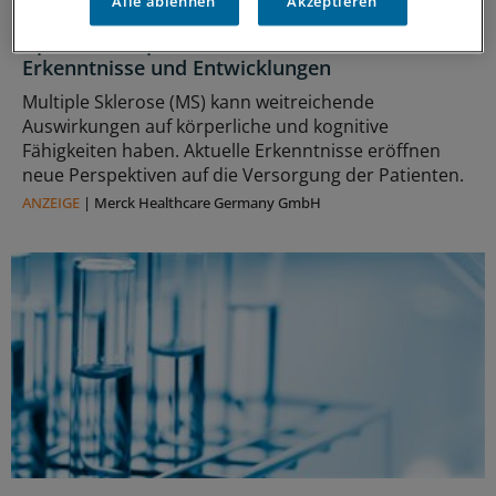
Alle ablehnen
Akzeptieren
Update MS
Update Multiple Sklerose: Aktuelle
Erkenntnisse und Entwicklungen
Multiple Sklerose (MS) kann weitreichende
Auswirkungen auf körperliche und kognitive
Fähigkeiten haben. Aktuelle Erkenntnisse eröffnen
neue Perspektiven auf die Versorgung der Patienten.
ANZEIGE
|
Merck Healthcare Germany GmbH