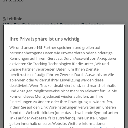
Leitlinie
Wie Sie Schmerzen bei Demenz-Patienten
erkennen
Ihre Privatsphäre ist uns wichtig
Menschen mit Demenz können ihren Schmerz nicht
immer klar mitteilen. Daher ist es wichtig, die richtigen
Wir und unsere
145
-Partner speichern und greifen auf
Fragen zu stellen, aber auch Signale in Mimik und Gestik
personenbezogene Daten wie Browserdaten oder eindeutige
zu erkennen. Dabei helfen Instrumente und Skalen – und
Kennungen auf Ihrem Gerät zu. Durch Auswahl von Akzeptieren
aktivieren Sie Tracking-Technologien für die unter „Wir und
nun auch die S3-Leitlinie GeriPAIN.
unsere Partner verarbeiten Daten, um Ihnen Dienste
bereitzustellen“ aufgeführten Zwecke. Durch Auswahl von Alle
20.07.2026
ablehnen oder Widerruf Ihrer Einwilligung werden diese
deaktiviert. Wenn Tracker deaktiviert sind, sind manche Inhalte
und Anzeigen möglicherweise nicht mehr so relevant für Sie. Sie
Neue Therapien
können dieses Menü jederzeit wieder aufrufen, um Ihre
Gleich mehrere Durchbrüche bei seltenen
Einstellungen zu ändern oder Ihre Einwilligung zu widerrufen,
Erkrankungen
indem Sie auf den Link Voreinstellungen verwalten am unteren
Rand der Webseite klicken [oder das schwebende Symbol unten
Menschen mit Stiff-Person-Syndrom, mit Duchenne-
links auf der Webseite, falls zutreffend]. Ihre Einstellungen
Muskeldystrophie oder mit Multisystematrophie können
gelten innerhalb unseres Website. Weitere Informationen