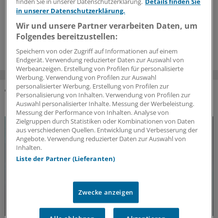
hoffen: In Phase-II- und Phase-III-Studien zeigten sich
finden Sie in unserer Datenschutzerklärung.
Details finden Sie
Erfolge bei der Therapie. Allerdings gab es auch
in unserer Datenschutzerklärung.
Rückschläge in der Forschung.
Wir und unsere Partner verarbeiten Daten, um
Folgendes bereitzustellen:
18.07.2026
Speichern von oder Zugriff auf Informationen auf einem
Endgerät. Verwendung reduzierter Daten zur Auswahl von
Werbeanzeigen. Erstellung von Profilen für personalisierte
Werbung. Verwendung von Profilen zur Auswahl
personalisierter Werbung. Erstellung von Profilen zur
Personalisierung von Inhalten. Verwendung von Profilen zur
DAS KÖNNTE SIE AUCH INTERESSIEREN
Auswahl personalisierter Inhalte. Messung der Werbeleistung.
Messung der Performance von Inhalten. Analyse von
Zielgruppen durch Statistiken oder Kombinationen von Daten
aus verschiedenen Quellen. Entwicklung und Verbesserung der
Angebote. Verwendung reduzierter Daten zur Auswahl von
Inhalten.
Liste der Partner (Lieferanten)
Zwecke anzeigen