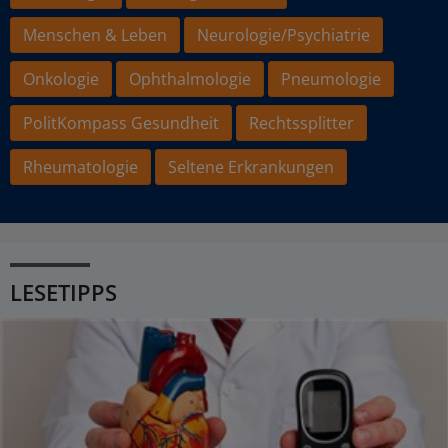
Menschen & Leben
Neurologie/Psychiatrie
Onkologie
Ophthalmologie
Pneumologie
PolitKompass Gesundheit
Rechtssplitter
Rheumatologie
Seltene Erkrankungen
LESETIPPS