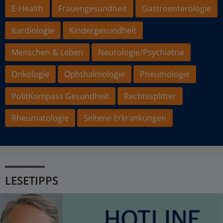
E-Health
Frauengesundheit
Gastroenterologie
Kardiologie
Kindergesundheit
Menschen & Leben
Neurologie/Psychiatrie
Onkologie
Ophthalmologie
Pneumologie
PolitKompass Gesundheit
Rechtssplitter
Rheumatologie
Seltene Erkrankungen
LESETIPPS