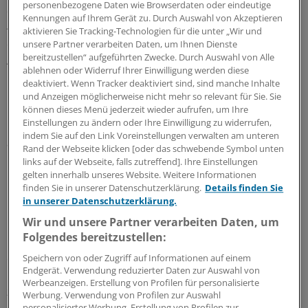
personenbezogene Daten wie Browserdaten oder eindeutige
die Kalorien nicht besser da: Ein Liter Bier habe mehr als
Kennungen auf Ihrem Gerät zu. Durch Auswahl von Akzeptieren
400 Kalorien - was etwa 20 Prozent des täglichen Bedarfs
aktivieren Sie Tracking-Technologien für die unter „Wir und
entspreche. Statt satt zu machen, rege es zudem den
unsere Partner verarbeiten Daten, um Ihnen Dienste
bereitzustellen“ aufgeführten Zwecke. Durch Auswahl von Alle
Appetit an.
ablehnen oder Widerruf Ihrer Einwilligung werden diese
deaktiviert. Wenn Tracker deaktiviert sind, sind manche Inhalte
Der Berufsverband der Kinder- und Jugendärzte
und Anzeigen möglicherweise nicht mehr so relevant für Sie. Sie
kritisiert derweil den DFB für seine Werbedeals mit
können dieses Menü jederzeit wieder aufrufen, um Ihre
Einstellungen zu ändern oder Ihre Einwilligung zu widerrufen,
McDonald's und Coca-Cola. Der Verband bezeichnete es
indem Sie auf den Link Voreinstellungen verwalten am unteren
als Skandal, dass der DFB sich in seiner Satzung zur
Rand der Webseite klicken [oder das schwebende Symbol unten
Förderung gesunder Ernährung und ausreichender
links auf der Webseite, falls zutreffend]. Ihre Einstellungen
Bewegung bekenne und sich gleichzeitig von den beiden
gelten innerhalb unseres Website. Weitere Informationen
finden Sie in unserer Datenschutzerklärung.
Details finden Sie
Konzernen sponsern lasse.
in unserer Datenschutzerklärung.
Wir und unsere Partner verarbeiten Daten, um
"Mit seinem Verhalten trägt der DFB mit dazu bei, dass
Folgendes bereitzustellen:
immer mehr Kinder und Jugendliche Übergewicht
entwickeln, denn ein entscheidender Faktor für
Speichern von oder Zugriff auf Informationen auf einem
Endgerät. Verwendung reduzierter Daten zur Auswahl von
Übergewicht ist neben Bewegungsmangel zu fette und
Werbeanzeigen. Erstellung von Profilen für personalisierte
zu süße Ernährung", sagte Verbandssprecher Josef Kahl.
Werbung. Verwendung von Profilen zur Auswahl
Auch die Brauerei Bitburger gehört zu den Premium-
personalisierter Werbung. Erstellung von Profilen zur