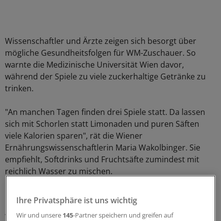
Wissenschaftler und Ärzte zeigen sich besorgt über
mögliche Gesundheitsfolgen für WM-Zuschauer. So
warnte die Medizinische Universität Wien davor,
während der Spiele zu viele zuckerhaltige Getränke zu
trinken.
"An manchen Tagen finden drei Spiele statt. Da lassen
sich mit Schorlen statt Limonaden und puren Säften
viele Kalorien sparen", rät die Wiener
Ernährungswissenschaftlerin Maria Wakolbinger. Sie
empfiehlt, Softdrinks und Fruchtsäfte zumindest mit
reichlich Wasser zu mischen.
Beispiel: Bier
Ihre Privatsphäre ist uns wichtig
Wir und unsere
145
-Partner speichern und greifen auf
Wer lieber Bier trinken will, steht demnach mit Blick auf