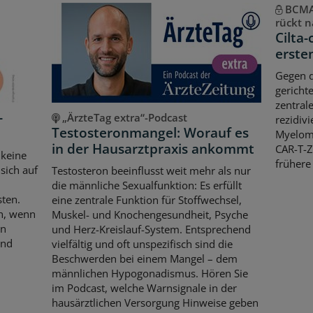
BCMA-
rückt n
Cilta-
erste
Gegen d
gericht
zentral
-
„ÄrzteTag extra“-Podcast
rezidiv
Testosteronmangel: Worauf es
Myeloms
in der Hausarztpraxis ankommt
CAR-T-Z
 keine
frühere
sich auf
Testosteron beeinflusst weit mehr als nur
die männliche Sexualfunktion: Es erfüllt
sten.
eine zentrale Funktion für Stoffwechsel,
ch, wenn
Muskel- und Knochengesundheit, Psyche
en
und Herz-Kreislauf-System. Entsprechend
und
vielfältig und oft unspezifisch sind die
Beschwerden bei einem Mangel – dem
männlichen Hypogonadismus. Hören Sie
im Podcast, welche Warnsignale in der
hausärztlichen Versorgung Hinweise geben