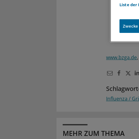
Liste der
Zwecke
www.bzga.de
Schlagwort
Influenza / Gr
MEHR ZUM THEMA