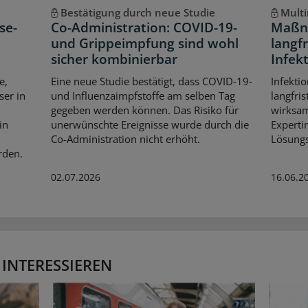
Bestätigung durch neue Studie
Multi
se-
Co-Administration: COVID-19-
Maßn
und Grippeimpfung sind wohl
langf
sicher kombinierbar
Infek
e,
Eine neue Studie bestätigt, dass COVID-19-
Infekti
er in
und Influenzaimpfstoffe am selben Tag
langfri
gegeben werden können. Das Risiko für
wirksa
in
unerwünschte Ereignisse wurde durch die
Experti
Co-Administration nicht erhöht.
Lösungs
rden.
02.07.2026
16.06.2
 INTERESSIEREN