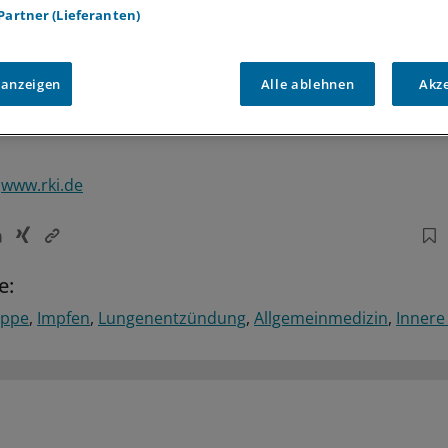
 Partner (Lieferanten)
 anzeigen
Alle ablehnen
Akz
,
www.rki.de
e:
ippe
Impfen
Lungenentzündung
Allgemeinmedizin
Innere