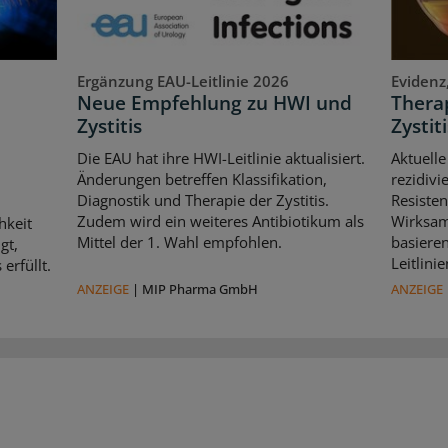
Ergänzung EAU-Leitlinie 2026
Evidenz
Neue Empfehlung zu HWI und
Therap
Zystitis
Zystiti
Die EAU hat ihre HWI-Leitlinie aktualisiert.
Aktuelle
Änderungen betreffen Klassifikation,
rezidivi
Diagnostik und Therapie der Zystitis.
Resisten
Zudem wird ein weiteres Antibiotikum als
Wirksam
hkeit
Mittel der 1. Wahl empfohlen.
basiere
gt,
Leitlin
erfüllt.
ANZEIGE
|
MIP Pharma GmbH
ANZEIGE