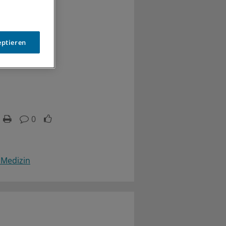
eptieren
0
 Medizin