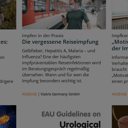
Impfen in der Praxis
Impfko
es:
Die vergessene Reiseimpfung
„Motiv
der I
Gelbfieber, Hepatitis A, Malaria – und
Influenza? Eine der häufigsten
ein
Informat
impfpräventablen Reiseinfektionen wird
Verhalte
im Beratungsgespräch regelmäßig
braucht
übersehen. Wann und für wen die
„Motivat
Impfung besonders wichtig ist.
drigere
einen pr
ANZEIGE
|
Viatris Germany GmbH
ANZEIGE