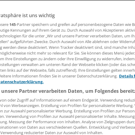
29.09.2008, 05:00 Uhr
vatsphäre ist uns wichtig
nsere
145
-Partner speichern und greifen auf personenbezogene Daten wie 
utige Kennungen auf Ihrem Gerät zu. Durch Auswahl von Akzeptieren aktivi
echnologien für die unter „Wir und unsere Partner verarbeiten Daten, um I
 Die Bundeszentrale für gesundheitliche Aufklärung und da
ellen“ aufgeführten Zwecke. Durch Auswahl von Alle ablehnen oder Widerruf
erlin haben einen Wettbewerb für die überzeugendste Grippe
ng werden diese deaktiviert. Wenn Tracker deaktiviert sind, sind manche Inh
i medizinischem Personal in Krankenhäusern ausgelobt.
öglicherweise nicht mehr so relevant für Sie. Sie können dieses Menü jeder
um Ihre Einstellungen zu ändern oder Ihre Einwilligung zu widerrufen, indem
nstellungen verwalten am unteren Rand der Webseite klicken [oder das sc
 sind bei Klinikmitarbeitern mit 20 Prozent niedrig. Hinter
en links auf der Webseite, falls zutreffend]. Ihre Einstellungen gelten inner
cht, nicht nur sie selbst zu schützen, sondern auch die Ans
eitere Informationen finden Sie in unserer Datenschutzerklärung.
Details 
rmeiden. Auch niedergelassene Ärzte werden angeschriebe
Datenschutzerklärung.
 die Influenza-Impfung älterer und chronisch kranker Mens
 unsere Partner verarbeiten Daten, um Folgendes bereit
von oder Zugriff auf Informationen auf einem Endgerät. Verwendung reduzi
l von Werbeanzeigen. Erstellung von Profilen für personalisierte Werbung
en zur Auswahl personalisierter Werbung. Erstellung von Profilen zur Person
en. Verwendung von Profilen zur Auswahl personalisierter Inhalte. Messung
ung. Messung der Performance von Inhalten. Analyse von Zielgruppen durch
inationen von Daten aus verschiedenen Quellen. Entwicklung und Verbess
 Verwendung reduzierter Daten zur Auswahl von Inhalten.