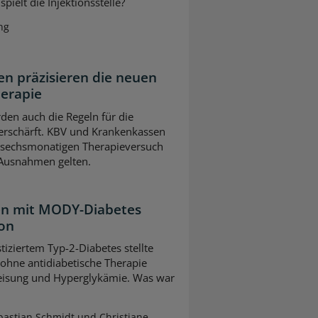
pielt die Injektionsstelle?
ng
n präzisieren die neuen
herapie
en auch die Regeln für die
erschärft. KBV und Krankenkassen
m sechsmonatigen Therapieversuch
 Ausnahmen gelten.
ten mit MODY-Diabetes
ion
tiziertem Typ-2-Diabetes stellte
 ohne antidiabetische Therapie
leisung und Hyperglykämie. Was war
astian Schmidt und Christiane