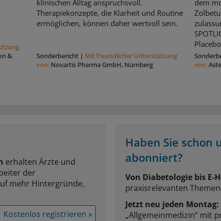
klinischen Alltag anspruchsvoll.
dem mo
Therapiekonzepte, die Klarheit und Routine
Zolbetu
ermöglichen, können daher wertvoll sein.
zulassu
SPOTLI
Placebo 
tützung
on &
Sonderbericht
|
Mit freundlicher Unterstützung
Sonderbe
von:
Novartis Pharma GmbH, Nürnberg
von:
Ast
Haben Sie schon 
abonniert?
n
erhalten Ärzte und
beiter der
Von Diabetologie bis E-H
auf mehr Hintergründe,
praxisrelevanten Themen
Jetzt neu jeden Montag:
Kostenlos registrieren »
„Allgemeinmedizin“ mit p