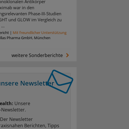
noklonalen Antikörper
ximab war in den
ngsrelevanten Phase-III-Studien
GHT und GLOW im Vergleich zu
...
richt
|
Mit freundlicher Unterstützung
ellas Pharma GmbH, München
weitere Sonderberichte
unsere Newsletter
ealth:
Unsere
-Newsletter.
Der Newsletter
raxisnahen Berichten, Tipps