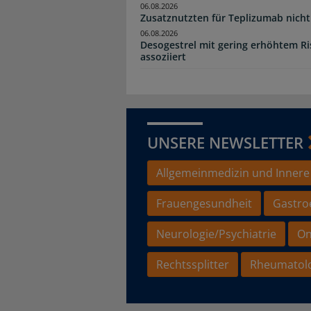
06.08.2026
Zusatznutzten für Teplizumab nicht 
06.08.2026
Desogestrel mit gering erhöhtem R
assoziiert
UNSERE NEWSLETTER
Allgemeinmedizin und Innere
Frauengesundheit
Gastro
Neurologie/Psychiatrie
On
Rechtssplitter
Rheumatol