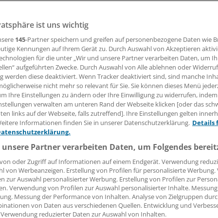
vatsphäre ist uns wichtig
ik macht es möglich, schon frühzeitig kleine Schilddrüse
t der Feinnadelbiopsie lässt sich das papilläre Karzinom mi
nsere
145
-Partner speichern und greifen auf personenbezogene Daten wie 
it diagnostizieren, sagt Professor Matthias Schott von der
utige Kennungen auf Ihrem Gerät zu. Durch Auswahl von Akzeptieren aktivi
echnologien für die unter „Wir und unsere Partner verarbeiten Daten, um I
linik Düsseldorf im Gespräch mit der "Ärzte Zeitung".
ellen“ aufgeführten Zwecke. Durch Auswahl von Alle ablehnen oder Widerruf
ng werden diese deaktiviert. Wenn Tracker deaktiviert sind, sind manche Inh
öglicherweise nicht mehr so relevant für Sie. Sie können dieses Menü jeder
 Leserin, lieber Leser,
um Ihre Einstellungen zu ändern oder Ihre Einwilligung zu widerrufen, indem
nstellungen verwalten am unteren Rand der Webseite klicken [oder das sc
tändigen Beitrag können Sie lesen, sobald Sie sich eingelogg
en links auf der Webseite, falls zutreffend]. Ihre Einstellungen gelten inner
eitere Informationen finden Sie in unserer Datenschutzerklärung.
Details 
Jetzt anmelden »
Kostenlos registriere
Datenschutzerklärung.
 unsere Partner verarbeiten Daten, um Folgendes bereit
 vergessen?
von oder Zugriff auf Informationen auf einem Endgerät. Verwendung reduzi
es Problem beim Login?
l von Werbeanzeigen. Erstellung von Profilen für personalisierte Werbung
en zur Auswahl personalisierter Werbung. Erstellung von Profilen zur Person
dung ist mit wenigen Klicks erledigt und kostenlos.
en. Verwendung von Profilen zur Auswahl personalisierter Inhalte. Messung
ung. Messung der Performance von Inhalten. Analyse von Zielgruppen durch
teile des kostenlosen Login:
inationen von Daten aus verschiedenen Quellen. Entwicklung und Verbess
 Verwendung reduzierter Daten zur Auswahl von Inhalten.
r
Analysen, Hintergründe und Infografiken