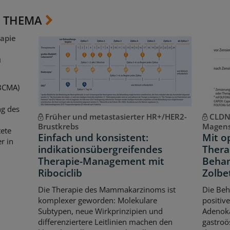
 THEMA
apie
m
(BCMA)
ng des
Früher und metastasierter HR+/HER2-
CLDN
Brustkrebs
Magens
ete
Einfach und konsistent:
Mit o
r in
indikationsübergreifendes
Ther
Therapie-Management mit
Behan
Ribociclib
Zolbe
Die Therapie des Mammakarzinoms ist
Die Beh
komplexer geworden: Molekulare
positive
Subtypen, neue Wirkprinzipien und
Adenok
differenziertere Leitlinien machen den
gastroö