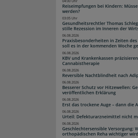
04:00 Uhr
Reiseimpfungen bei Kindern: Müsse
werden?
03:05 Uhr
Gesundheitsrechtler Thomas Schlege
stille Rezession im Inneren der Wirt
06.08.2026
Praxisbesonderheiten in Zeiten des
soll es in der kommenden Woche g
06.08.2026
KBV und Krankenkassen präzisieren
Cannabistherapie
06.08.2026
Reversible Nachtblindheit nach Adi
06.08.2026
Besserer Schutz vor Hitzewellen: G
veröffentlichen Erklärung
06.08.2026
Erst das trockene Auge – dann di
06.08.2026
Urteil: Defekturarzneimittel nicht
06.08.2026
Geschlechtersensible Versorgung: W
orthopädischen Reha wichtiger wir