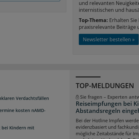
und relevanten Neuigkei
internistischen und hausä
Top-Thema:
Erhalten Sie
praxisrelevante Beiträge 
Newsletter bestellen »
TOP-MELDUNGEN
Sie fragen – Experten ant
unklaren Verdachtsfällen
Reiseimpfungen bei K
Abstandsregeln einge
Termine kosten nAMD-
Bei der Hotline Impfen werde
evidenzbasiert und fachkundi
 bei Kindern mit
mögliche Zeitabstände für Im