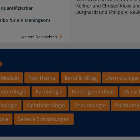
Kellner und Christof Kloos un
quantifizierbar
Burghardt und Philipp A. Reu
isiko für ein Meningeom
weitere Nachrichten
 Medizin
Top-Thema
Beruf & Alltag
Dermatologie
enterologie
Kardiologie
Kindergesundheit
Mensc
kologie
Ophthalmologie
Pneumologie
PolitKomp
ogie
Seltene Erkrankungen