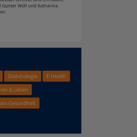
d Gunter Wolf und Katharina
ken
Diabetologie
E-Health
hen & Leben
ass Gesundheit