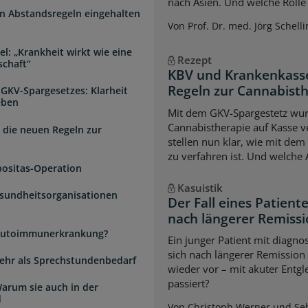
nach Asien. Und welche Rolle s
n Abstandsregeln eingehalten
Von Prof. Dr. med. Jörg Schelli
l: „Krankheit wirkt wie eine
Rezept
schaft“
KBV und Krankenkasse
Regeln zur Cannabist
 GKV-Spargesetzes: Klarheit
eben
Mit dem GKV-Spargestetz wurd
Cannabistherapie auf Kasse v
 die neuen Regeln zur
stellen nun klar, wie mit de
zu verfahren ist. Und welche
positas-Operation
Kasuistik
esundheitsorganisationen
Der Fall eines Patien
nach längerer Remiss
e Autoimmunerkrankung?
Ein junger Patient mit diagnos
sich nach längerer Remission
 mehr als Sprechstundenbedarf
wieder vor – mit akuter Entg
passiert?
arum sie auch in der
d
Von Christoph Werner und Seb