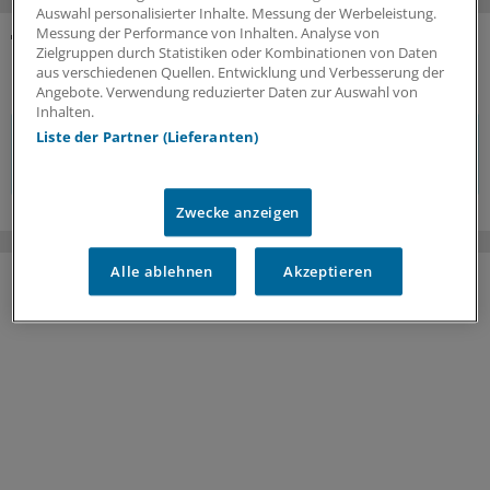
Auswahl personalisierter Inhalte. Messung der Werbeleistung.
Messung der Performance von Inhalten. Analyse von
Zielgruppen durch Statistiken oder Kombinationen von Daten
KOMMENTARE
aus verschiedenen Quellen. Entwicklung und Verbesserung der
Angebote. Verwendung reduzierter Daten zur Auswahl von
Inhalten.
Liste der Partner (Lieferanten)
Sie müssen angemeldet sein, um einen Kommentar
verfassen zu können.
Zwecke anzeigen
Alle ablehnen
Akzeptieren