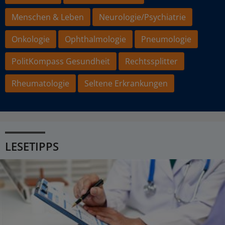
Menschen & Leben
Neurologie/Psychiatrie
Onkologie
Ophthalmologie
Pneumologie
PolitKompass Gesundheit
Rechtssplitter
Rheumatologie
Seltene Erkrankungen
LESETIPPS