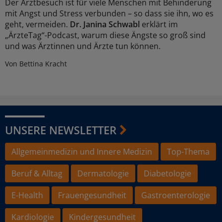
Der Arztbesuch ist für viele Menschen mit Behinderung
mit Angst und Stress verbunden – so dass sie ihn, wo es
geht, vermeiden.
Dr. Janina Schwabl
erklärt im
„ÄrzteTag“-Podcast, warum diese Ängste so groß sind
und was Ärztinnen und Ärzte tun können.
Von Bettina Kracht
UNSERE NEWSLETTER
Allgemeinmedizin und Innere Medizin
Top-Thema
Beruf & Alltag
Dermatologie
Diabetologie
E-Health
Frauengesundheit
Gastroenterologie
Kardiologie
Kindergesundheit