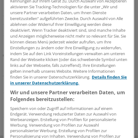
Kennungen auf Ihrem Gerät zu. Durch Auswahl von Akzeptieren
Rauchaerosole der Waldbrände in Südeuropa werden
aktivieren Sie Tracking-Technologien für die unter „Wir und
einer Prognose nach bis nach Mitteleuropa
unsere Partner verarbeiten Daten, um Ihnen Dienste
transportiert. Was bedeutet das für die Gesundheit
bereitzustellen“ aufgeführten Zwecke. Durch Auswahl von Alle
auch hierzulande und wer ist besonders gefährdet?
ablehnen oder Widerruf Ihrer Einwilligung werden diese
deaktiviert. Wenn Tracker deaktiviert sind, sind manche Inhalte
31.07.2026
und Anzeigen möglicherweise nicht mehr so relevant für Sie. Sie
können dieses Menü jederzeit wieder aufrufen, um Ihre
Einstellungen zu ändern oder Ihre Einwilligung zu widerrufen,
indem Sie auf den Link Voreinstellungen verwalten am unteren
Effekte der Klimaerwärmung
Rand der Webseite klicken [oder das schwebende Symbol unten
Hitze plus Waldbrandrauch erhöhen
links auf der Webseite, falls zutreffend]. Ihre Einstellungen
kardiovaskuläre Mortalität
gelten innerhalb unseres Website. Weitere Informationen
finden Sie in unserer Datenschutzerklärung.
Details finden Sie
Treffen Hitzewellen und starke durch
in unserer Datenschutzerklärung.
Landschaftsbrände verursachte Luftverschmutzung
zusammen, steigt die kardiovaskuläre Sterblichkeit
Wir und unsere Partner verarbeiten Daten, um
deutlich an. Besonders ausgeprägt ist der Effekt bei
Folgendes bereitzustellen:
bestimmten Herz-Kreislauf-Erkrankungen.
Speichern von oder Zugriff auf Informationen auf einem
Endgerät. Verwendung reduzierter Daten zur Auswahl von
31.07.2026
Werbeanzeigen. Erstellung von Profilen für personalisierte
Werbung. Verwendung von Profilen zur Auswahl
personalisierter Werbung. Erstellung von Profilen zur
Personalisierung von Inhalten. Verwendung von Profilen zur