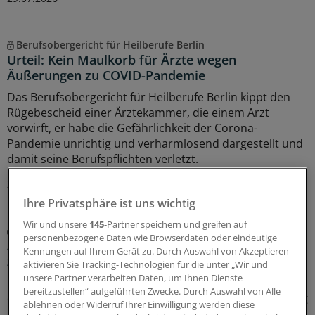
Berufsobergericht für Heilberufe Berlin
Urteil: Kein Maulkorb für Ärzte wegen
Äußerungen zu COVID-Pandemie
Das Berufsobergericht für Heilberufe Berlin kippt den
Rügebescheid einer Ärztekammer, die einem Arzt
vorwirft, er habe die Gefährlichkeit der Corona-
Pandemie unrichtig und verharmlosend dargestellt und
damit seine Berufspflichten verletzt.
27.07.2026
Ihre Privatsphäre ist uns wichtig
Wir und unsere
145
-Partner speichern und greifen auf
Juli-Sitzung des CHMP
personenbezogene Daten wie Browserdaten oder eindeutige
Acht Pharma-Innovationen auf der Zielgeraden
Kennungen auf Ihrem Gerät zu. Durch Auswahl von Akzeptieren
zur EU-Zulassung
aktivieren Sie Tracking-Technologien für die unter „Wir und
unsere Partner verarbeiten Daten, um Ihnen Dienste
Neue Ansätze gegen zu hohe Cholesterinwerte bildeten
bereitzustellen“ aufgeführten Zwecke. Durch Auswahl von Alle
einen Schwerpunkt der jüngsten Experten-Begutachtung
ablehnen oder Widerruf Ihrer Einwilligung werden diese
bei der EMA: Auch gab es Zulassungsempfehlungen für