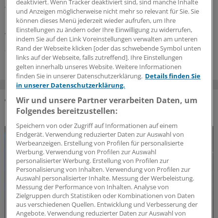
deaktiviert. Wenn Tracker deaktiviert sind, sind manche Inhalte
Wirkstoffe gegen Plaque-Psoriasis, primäre biliäre
und Anzeigen möglicherweise nicht mehr so relevant für Sie. Sie
Cholangitis, COVID-19, AMD und zerebrale
können dieses Menü jederzeit wieder aufrufen, um Ihre
Einstellungen zu ändern oder Ihre Einwilligung zu widerrufen,
Adrenoleukodystrophie.
indem Sie auf den Link Voreinstellungen verwalten am unteren
Rand der Webseite klicken [oder das schwebende Symbol unten
24.07.2026
links auf der Webseite, falls zutreffend]. Ihre Einstellungen
gelten innerhalb unseres Website. Weitere Informationen
finden Sie in unserer Datenschutzerklärung.
Details finden Sie
in unserer Datenschutzerklärung.
Wir und unsere Partner verarbeiten Daten, um
Folgendes bereitzustellen:
DAS KÖNNTE SIE AUCH INTERESSIEREN
Speichern von oder Zugriff auf Informationen auf einem
Endgerät. Verwendung reduzierter Daten zur Auswahl von
Werbeanzeigen. Erstellung von Profilen für personalisierte
Werbung. Verwendung von Profilen zur Auswahl
personalisierter Werbung. Erstellung von Profilen zur
Personalisierung von Inhalten. Verwendung von Profilen zur
Auswahl personalisierter Inhalte. Messung der Werbeleistung.
Messung der Performance von Inhalten. Analyse von
Zielgruppen durch Statistiken oder Kombinationen von Daten
aus verschiedenen Quellen. Entwicklung und Verbesserung der
Angebote. Verwendung reduzierter Daten zur Auswahl von