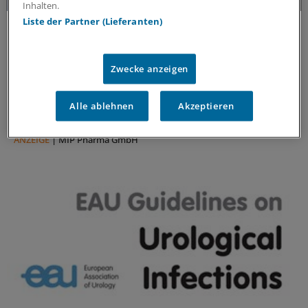
Inhalten.
Liste der Partner (Lieferanten)
Forschungs-Update
Neue Antibiotika-Studie entschlüsselt
besonderen Wirkmechanismus
Zwecke anzeigen
Für die Langzeitprophylaxe von Harnwegsinfektionen
sind geringe Resistenzraten und gute Verträglichkeit
entscheidend. Eine neue Studie zeigt, warum dieses
Alle ablehnen
Akzeptieren
Antibiotikum beides erfüllt.
ANZEIGE
|
MIP Pharma GmbH