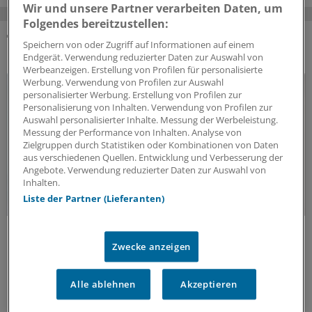
Wir und unsere Partner verarbeiten Daten, um
Folgendes bereitzustellen:
Speichern von oder Zugriff auf Informationen auf einem
DAS KÖNNTE SIE AUCH INTERESSIEREN
Endgerät. Verwendung reduzierter Daten zur Auswahl von
Werbeanzeigen. Erstellung von Profilen für personalisierte
Werbung. Verwendung von Profilen zur Auswahl
personalisierter Werbung. Erstellung von Profilen zur
Personalisierung von Inhalten. Verwendung von Profilen zur
Auswahl personalisierter Inhalte. Messung der Werbeleistung.
Messung der Performance von Inhalten. Analyse von
Zielgruppen durch Statistiken oder Kombinationen von Daten
aus verschiedenen Quellen. Entwicklung und Verbesserung der
Angebote. Verwendung reduzierter Daten zur Auswahl von
Inhalten.
Liste der Partner (Lieferanten)
Fatal verkannt
Vitamin-B12-Mangel frühzeitig behandeln!
Zwecke anzeigen
Müdigkeit und Erschöpfung sind meist die ersten
Symptome eines Vitamin-B12-Mangels. Wird nicht
Alle ablehnen
Akzeptieren
rechtzeitig behandelt, drohen mitunter