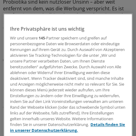
Probiotika sind kein nutzloser Unsinn – aber weit
entfernt von dem, was die Werbung verspricht. Es ist
nur für eine Handvoll Beschwerden nachgewiesen, dass
sie helfen. Welche Präparate nützen und was Patienten
womöglich mehr hilft, um ihr Mikrobiom zu stärken.
Ihre Privatsphäre ist uns wichtig
Wir und unsere
145
-Partner speichern und greifen auf
19.06.2026
personenbezogene Daten wie Browserdaten oder eindeutige
Kennungen auf Ihrem Gerät zu. Durch Auswahl von Akzeptieren
aktivieren Sie Tracking-Technologien für die unter „Wir und
IL-23-Inhibitoren, JAK-Inhibitoren, S1P-Modulatoren
unsere Partner verarbeiten Daten, um Ihnen Dienste
Morbus Crohn & Colitis ulcerosa: Das sollten Sie
bereitzustellen“ aufgeführten Zwecke. Durch Auswahl von Alle
bei der Anwendung neuerer Medikamente
ablehnen oder Widerruf Ihrer Einwilligung werden diese
beachten
deaktiviert. Wenn Tracker deaktiviert sind, sind manche Inhalte
und Anzeigen möglicherweise nicht mehr so relevant für Sie. Sie
Neuere Medikamente – IL-23-Inhibitoren, JAK-Inhibitoren
können dieses Menü jederzeit wieder aufrufen, um Ihre
und S1P-Modulatoren – haben die Therapieoptionen
Einstellungen zu ändern oder Ihre Einwilligung zu widerrufen,
chronisch-entzündlicher Darmerkrankungen erweitert.
indem Sie auf den Link Voreinstellungen verwalten am unteren
Rand der Webseite klicken [oder das schwebende Symbol unten
Was ist für die Praxis wichtig?
links auf der Webseite, falls zutreffend]. Ihre Einstellungen
gelten innerhalb unseres Website. Weitere Informationen
18.06.2026
finden Sie in unserer Datenschutzerklärung.
Details finden Sie
in unserer Datenschutzerklärung.