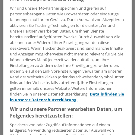
registrierten Erkrankungen und 35 Toten
die höchsten
Wir und unsere
145
-Partner speichern und greifen auf
Fallzahlen seit Jahren
.
personenbezogene Daten wie Browserdaten oder eindeutige
Kennungen auf Ihrem Gerät zu. Durch Auswahl von Akzeptieren
Nach Rumänien, Italien, der Ukraine und Griechenland
aktivieren Sie Tracking-Technologien für die unter „Wir und
trifft es jetzt Serbien hart. Seit Oktober 2017 wurden
unsere Partner verarbeiten Daten, um Ihnen Dienste
bereitzustellen“ aufgeführten Zwecke. Durch Auswahl von Alle
dort landesweit mehr als 4500 Erkrankungen und 13
ablehnen oder Widerruf Ihrer Einwilligung werden diese
Todesfälle gemeldet.
deaktiviert. Wenn Tracker deaktiviert sind, sind manche Inhalte
und Anzeigen möglicherweise nicht mehr so relevant für Sie. Sie
können dieses Menü jederzeit wieder aufrufen, um Ihre
Sowohl in Deutschland als auch in den meisten
Einstellungen zu ändern oder Ihre Einwilligung zu widerrufen,
europäischen Ländern treten Masern inzwischen vor
indem Sie auf den Link Voreinstellungen verwalten am unteren
allem bei Jugendlichen und jungen Erwachsenen auf.
Rand der Webseite klicken [oder das schwebende Symbol unten
links auf der Webseite, falls zutreffend]. Ihre Einstellungen
gelten innerhalb unseres Website. Weitere Informationen
Für das Eliminationsziel müssten daher besonders die
finden Sie in unserer Datenschutzerklärung.
Details finden Sie
großen Impflücken in diesen Altersgruppen geschlossen
in unserer Datenschutzerklärung.
werden. Dazu gibt es aber kaum Bemühungen.
Wir und unsere Partner verarbeiten Daten, um
Folgendes bereitzustellen:
Nicht hilfreich ist offenbar Zwang: In Italien wurde im
Speichern von oder Zugriff auf Informationen auf einem
vergangenen Jahr eine Impfpflicht für Kinder eingeführt.
Endgerät. Verwendung reduzierter Daten zur Auswahl von
In Folge gab es Großdemonstrationen und