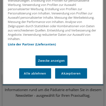
Werbeanzeigen. Erstellung von Profilen für personalisierte
Protestaktionen,
berichtet der "Impfbrief online".
Der
Werbung. Verwendung von Profilen zur Auswahl
personalisierter Werbung. Erstellung von Profilen zur
Effekt auf die Impfraten ist unbekannt.
(eis)
Personalisierung von Inhalten. Verwendung von Profilen zur
Auswahl personalisierter Inhalte. Messung der Werbeleistung.
Lesen Sie dazu auch den Kommentar:
WHO-Vorgabe:
Messung der Performance von Inhalten. Analyse von
Zielgruppen durch Statistiken oder Kombinationen von Daten
Masern-Ziel schon jetzt verfehlt
aus verschiedenen Quellen. Entwicklung und Verbesserung der
Angebote. Verwendung reduzierter Daten zur Auswahl von
0
Inhalten.
Liste der Partner (Lieferanten)
Schlagworte:
Masern
Impfen
International
Zwecke anzeigen
Ihr Newsletter zum Thema
Alle ablehnen
Akzeptieren
Kindergesundheit
Informationen rund um die Pädiatrie erhalten Sie in diesem
Newsletter - ausgewählt für Ihren Praxisalltag.