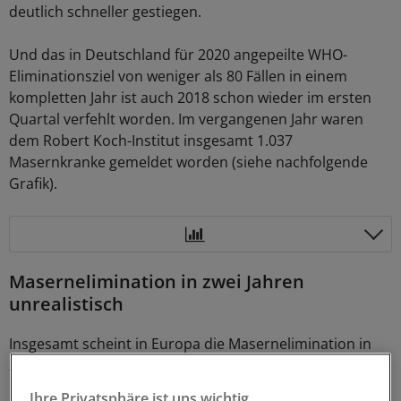
deutlich schneller gestiegen.
Und das in Deutschland für 2020 angepeilte WHO-
Eliminationsziel von weniger als 80 Fällen in einem
kompletten Jahr ist auch 2018 schon wieder im ersten
Quartal verfehlt worden. Im vergangenen Jahr waren
dem Robert Koch-Institut insgesamt 1.037
Masernkranke gemeldet worden (siehe nachfolgende
Grafik).
Masernelimination in zwei Jahren
unrealistisch
Insgesamt scheint in Europa die Masernelimination in
zwei Jahren unrealistisch, denn die Serie der Ausbrüche
reißt nicht ab. 2017 gab es in der Region mit 21.315
Ihre Privatsphäre ist uns wichtig