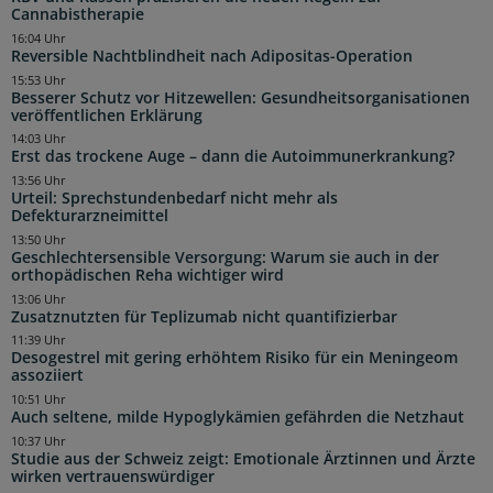
Cannabistherapie
16:04 Uhr
Reversible Nachtblindheit nach Adipositas-Operation
15:53 Uhr
Besserer Schutz vor Hitzewellen: Gesundheitsorganisationen
veröffentlichen Erklärung
14:03 Uhr
Erst das trockene Auge – dann die Autoimmunerkrankung?
13:56 Uhr
Urteil: Sprechstundenbedarf nicht mehr als
Defekturarzneimittel
13:50 Uhr
Geschlechtersensible Versorgung: Warum sie auch in der
orthopädischen Reha wichtiger wird
13:06 Uhr
Zusatznutzten für Teplizumab nicht quantifizierbar
11:39 Uhr
Desogestrel mit gering erhöhtem Risiko für ein Meningeom
assoziiert
10:51 Uhr
Auch seltene, milde Hypoglykämien gefährden die Netzhaut
10:37 Uhr
Studie aus der Schweiz zeigt: Emotionale Ärztinnen und Ärzte
wirken vertrauenswürdiger