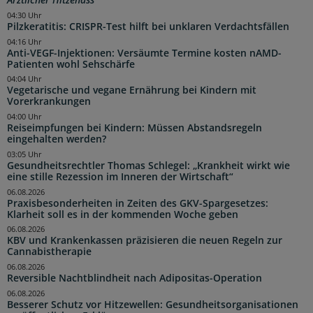
Ärztlicher Hitzehass
04:30 Uhr
Pilzkeratitis: CRISPR-Test hilft bei unklaren Verdachtsfällen
04:16 Uhr
Anti-VEGF-Injektionen: Versäumte Termine kosten nAMD-
Patienten wohl Sehschärfe
04:04 Uhr
Vegetarische und vegane Ernährung bei Kindern mit
Vorerkrankungen
04:00 Uhr
Reiseimpfungen bei Kindern: Müssen Abstandsregeln
eingehalten werden?
03:05 Uhr
Gesundheitsrechtler Thomas Schlegel: „Krankheit wirkt wie
eine stille Rezession im Inneren der Wirtschaft“
06.08.2026
Praxisbesonderheiten in Zeiten des GKV-Spargesetzes:
Klarheit soll es in der kommenden Woche geben
06.08.2026
KBV und Krankenkassen präzisieren die neuen Regeln zur
Cannabistherapie
06.08.2026
Reversible Nachtblindheit nach Adipositas-Operation
06.08.2026
Besserer Schutz vor Hitzewellen: Gesundheitsorganisationen