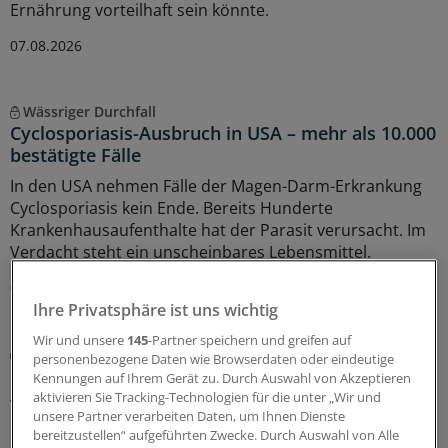
Ernährung vorteilhaft sein könnte.
07.08.2026
Wässriger Durchfall
Cyclosporiasis-Ausbruch in USA – mehr als 10.000
bestätigte Fälle
In den USA nehmen Fälle der Magen-Darm-Erkrankung
Cyclosporiasis kein Ende. Bereits Hunderte
Krankenhausaufenthalte hat der Parasit verursacht. Im
Verdacht steht ein unscheinbares Lebensmittel.
05.08.2026
Ihre Privatsphäre ist uns wichtig
Wir und unsere
145
-Partner speichern und greifen auf
Sonderbericht
personenbezogene Daten wie Browserdaten oder eindeutige
Biomarker gegen Diabetes-Folgen
Kennungen auf Ihrem Gerät zu. Durch Auswahl von Akzeptieren
aktivieren Sie Tracking-Technologien für die unter „Wir und
Typ-2-Diabetes und Adipositas sind keine isolierten
unsere Partner verarbeiten Daten, um Ihnen Dienste
Erkrankungen: Sie wirken sich auf zahlreiche
bereitzustellen“ aufgeführten Zwecke. Durch Auswahl von Alle