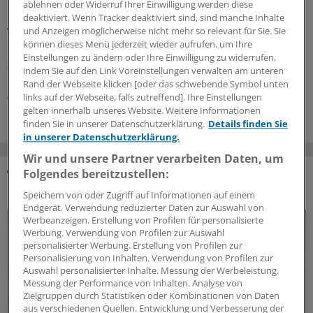
Organsysteme aus und verursachen viel Morbidität und
ablehnen oder Widerruf Ihrer Einwilligung werden diese
Kosten. Ganzheitliche Prävention ist möglich, wenn die
deaktiviert. Wenn Tracker deaktiviert sind, sind manche Inhalte
Versorgung die unterschiedlichen Organe gezielt in den
und Anzeigen möglicherweise nicht mehr so relevant für Sie. Sie
können dieses Menü jederzeit wieder aufrufen, um Ihre
Blick nimmt und Risiken früh erkennt.
Einstellungen zu ändern oder Ihre Einwilligung zu widerrufen,
Sonderbericht
|
Mit freundlicher Unterstützung von:
Roche Diagnostics
indem Sie auf den Link Voreinstellungen verwalten am unteren
Deutschland GmbH, Mannheim
Rand der Webseite klicken [oder das schwebende Symbol unten
03.08.2026
links auf der Webseite, falls zutreffend]. Ihre Einstellungen
gelten innerhalb unseres Website. Weitere Informationen
finden Sie in unserer Datenschutzerklärung.
Details finden Sie
in unserer Datenschutzerklärung.
Wir und unsere Partner verarbeiten Daten, um
Folgendes bereitzustellen:
DAS KÖNNTE SIE AUCH INTERESSIEREN
Speichern von oder Zugriff auf Informationen auf einem
Endgerät. Verwendung reduzierter Daten zur Auswahl von
Werbeanzeigen. Erstellung von Profilen für personalisierte
Werbung. Verwendung von Profilen zur Auswahl
personalisierter Werbung. Erstellung von Profilen zur
Personalisierung von Inhalten. Verwendung von Profilen zur
Auswahl personalisierter Inhalte. Messung der Werbeleistung.
Messung der Performance von Inhalten. Analyse von
Zielgruppen durch Statistiken oder Kombinationen von Daten
aus verschiedenen Quellen. Entwicklung und Verbesserung der