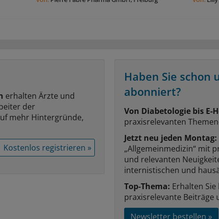
Haben Sie schon 
abonniert?
n
erhalten Ärzte und
beiter der
Von Diabetologie bis E-H
auf mehr Hintergründe,
praxisrelevanten Themen
Jetzt neu jeden Montag:
Kostenlos registrieren »
„Allgemeinmedizin“ mit p
und relevanten Neuigkei
internistischen und hausä
Top-Thema:
Erhalten Sie
praxisrelevante Beiträge 
Newsletter bestellen »