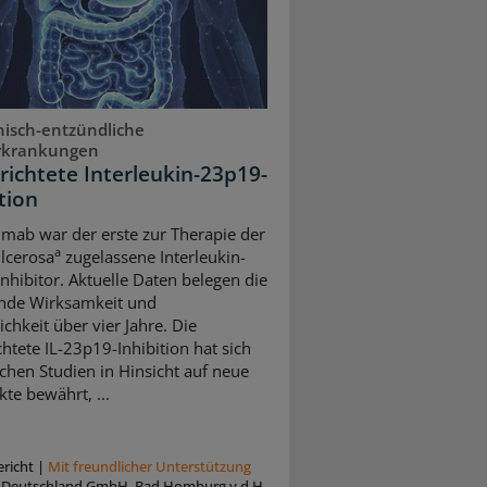
isch-entzündliche
rkrankungen
erichtete Interleukin-23p19-
tion
umab war der erste zur Therapie der
a
ulcerosa
zugelassene Interleukin-
nhibitor. Aktuelle Daten belegen die
nde Wirksamkeit und
ichkeit über vier Jahre. Die
chtete IL-23p19-Inhibition hat sich
schen Studien in Hinsicht auf neue
te bewährt, ...
richt
|
Mit freundlicher Unterstützung
ly Deutschland GmbH, Bad Homburg v.d.H.