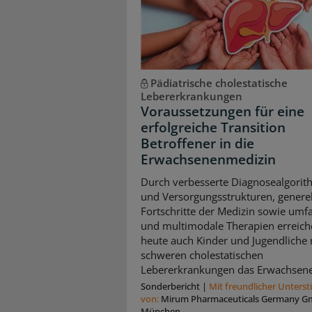
Pädiatrische cholestatische
Lebererkrankungen
Voraussetzungen für eine
erfolgreiche Transition
Betroffener in die
Erwachsenenmedizin
Durch verbesserte Diagnosealgori
und Versorgungsstrukturen, generel
Fortschritte der Medizin sowie umf
und multimodale Therapien erreic
heute auch Kinder und Jugendliche 
schweren cholestatischen
Lebererkrankungen das Erwachsene
Sonderbericht
|
Mit freundlicher Unters
von:
Mirum Pharmaceuticals Germany G
München