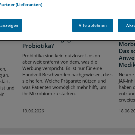
 Partner (Lieferanten)
 anzeigen
Alle ablehnen
Akz
IL-23
Dissens in Bezug auf Wirksamkeit
Modula
Wem oder wogegen helfen
Morbu
Probiotika?
Das so
Probiotika sind kein nutzloser Unsinn –
Anwe
aber weit entfernt von dem, was die
Medi
Werbung verspricht. Es ist nur für eine
en,
Handvoll Beschwerden nachgewiesen, dass
Neuere 
g an.
sie helfen. Welche Präparate nützen und
JAK-Inh
lärt,
was Patienten womöglich mehr hilft, um
haben d
ist und
ihr Mikrobiom zu stärken.
entzün
ein
erweiter
19.06.2026
18.06.2