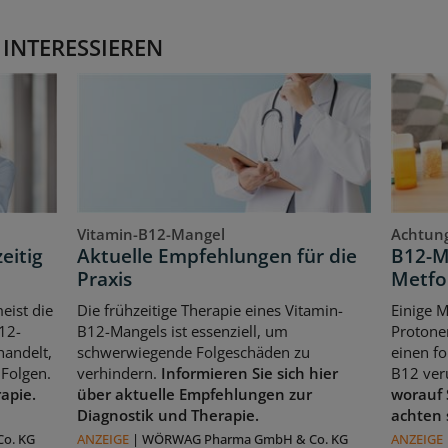
 INTERESSIEREN
Vitamin-B12-Mangel
Achtung
eitig
Aktuelle Empfehlungen für die
B12-M
Praxis
Metfo
eist die
Die frühzeitige Therapie eines Vitamin-
Einige 
12-
B12-Mangels ist essenziell, um
Protone
handelt,
schwerwiegende Folgeschäden zu
einen f
Folgen.
verhindern.
Informieren Sie sich hier
B12 ver
rapie.
über aktuelle Empfehlungen zur
worauf 
Diagnostik und Therapie.
achten 
o. KG
ANZEIGE
|
WÖRWAG Pharma GmbH & Co. KG
ANZEIGE