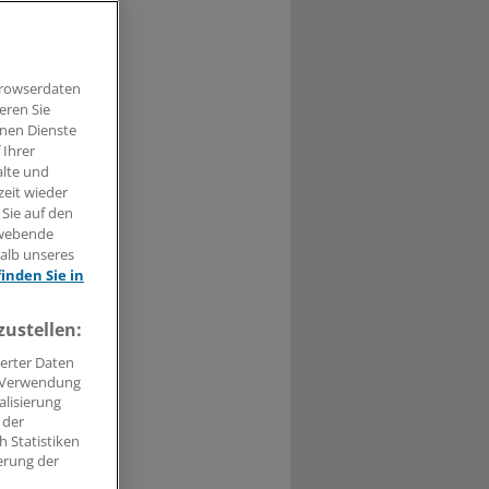
Browserdaten
t haben.
eren Sie
hnen Dienste
n »
 Ihrer
alte und
zeit wieder
 Sie auf den
hwebende
halb unseres
finden Sie in
zustellen:
erter Daten
. Verwendung
alisierung
 der
 Statistiken
erung der