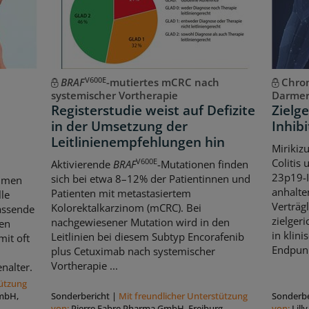
V600E
BRAF
-mutiertes mCRC nach
Chron
systemischer Vortherapie
Darme
Registerstudie weist auf Defizite
Zielg
in der Umsetzung der
Inhibi
Leitlinienempfehlungen hin
Mirikiz
Colitis 
V600E
Aktivierende
BRAF
-Mutationen finden
23p19-I
sich bei etwa 8–12% der Patientinnen und
thmen
anhalte
Patienten mit metastasiertem
le
Verträgl
Kolorektalkarzinom (mCRC). Bei
assende
zielgeri
nachgewiesener Mutation wird in den
hen
in klini
Leitlinien bei diesem Subtyp Encorafenib
mit oft
Endpunk
plus Cetuximab nach systemischer
Vortherapie ...
nalter.
tützung
mbH,
Sonderbericht
|
Mit freundlicher Unterstützung
Sonderbe
von:
Pierre Fabre Pharma GmbH, Freiburg
von:
Lil