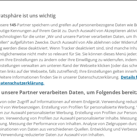
 Leserin, lieber Leser,
vatsphäre ist uns wichtig
nsere
145
-Partner speichern und greifen auf personenbezogene Daten wie 
tändigen Beitrag können Sie lesen, sobald Sie sich eingelogg
utige Kennungen auf Ihrem Gerät zu. Durch Auswahl von Akzeptieren aktivi
echnologien für die unter „Wir und unsere Partner verarbeiten Daten, um I
Jetzt anmelden »
Kostenlos registriere
ellen“ aufgeführten Zwecke. Durch Auswahl von Alle ablehnen oder Widerruf
ng werden diese deaktiviert. Wenn Tracker deaktiviert sind, sind manche Inh
 vergessen?
öglicherweise nicht mehr so relevant für Sie. Sie können dieses Menü jeder
es Problem beim Login?
um Ihre Einstellungen zu ändern oder Ihre Einwilligung zu widerrufen, indem
nstellungen verwalten am unteren Rand der Webseite klicken [oder das sc
dung ist mit wenigen Klicks erledigt und kostenlos.
en links auf der Webseite, falls zutreffend]. Ihre Einstellungen gelten inner
eitere Informationen finden Sie in unserer Datenschutzerklärung.
Details 
teile des kostenlosen Login:
Datenschutzerklärung.
r
Analysen, Hintergründe und Infografiken
 unsere Partner verarbeiten Daten, um Folgendes bereit
usive
Interviews und Praxis-Tipps
von oder Zugriff auf Informationen auf einem Endgerät. Verwendung reduzi
iff auf alle
medizinischen Berichte und Kommentare
l von Werbeanzeigen. Erstellung von Profilen für personalisierte Werbung
en zur Auswahl personalisierter Werbung. Erstellung von Profilen zur Person
Voraussetzungen für den Zugang
en. Verwendung von Profilen zur Auswahl personalisierter Inhalte. Messung
ung. Messung der Performance von Inhalten. Analyse von Zielgruppen durch
inationen von Daten aus verschiedenen Quellen. Entwicklung und Verbess
 Verwendung reduzierter Daten zur Auswahl von Inhalten.