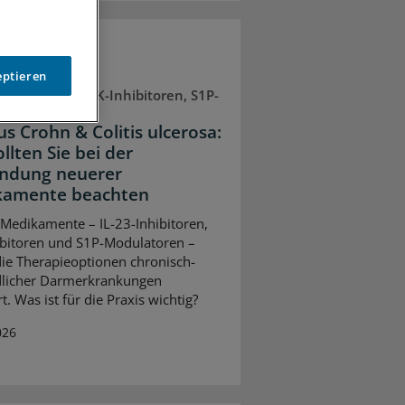
eptieren
-Inhibitoren, JAK-Inhibitoren, S1P-
toren
s Crohn & Colitis ulcerosa:
llten Sie bei der
ndung neuerer
kamente beachten
Medikamente – IL-23-Inhibitoren,
ibitoren und S1P-Modulatoren –
ie Therapieoptionen chronisch-
dlicher Darmerkrankungen
t. Was ist für die Praxis wichtig?
026