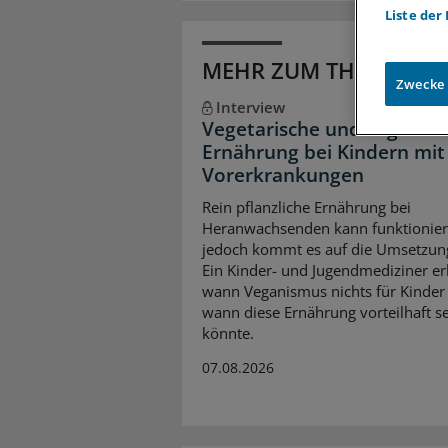
Liste der
MEHR ZUM THEMA
Zwecke
Interview
Vegetarische und vegane
Ernährung bei Kindern mit
Vorerkrankungen
Rein pflanzliche Ernährung bei
Heranwachsenden kann funktionier
jedoch kommt es auf die Umsetzun
Ein Kinder- und Jugendmediziner erk
wann Veganismus nichts für Kinder 
wann diese Ernährung vorteilhaft s
könnte.
07.08.2026