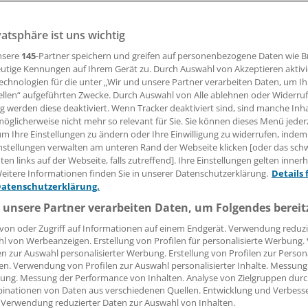
vatsphäre ist uns wichtig
ex akuter Atemwegserkrankungen (ARE) ist in der 11. Kal
eich zur Vorwoche etwas gestiegen und liegt weiter im star
nsere
145
-Partner speichern und greifen auf personenbezogene Daten wie 
utige Kennungen auf Ihrem Gerät zu. Durch Auswahl von Akzeptieren aktivi
echnologien für die unter „Wir und unsere Partner verarbeiten Daten, um I
ellen“ aufgeführten Zwecke. Durch Auswahl von Alle ablehnen oder Widerruf
ng werden diese deaktiviert. Wenn Tracker deaktiviert sind, sind manche Inh
 Leserin, lieber Leser,
öglicherweise nicht mehr so relevant für Sie. Sie können dieses Menü jeder
um Ihre Einstellungen zu ändern oder Ihre Einwilligung zu widerrufen, indem
tändigen Beitrag können Sie lesen, sobald Sie sich eingelogg
nstellungen verwalten am unteren Rand der Webseite klicken [oder das sc
en links auf der Webseite, falls zutreffend]. Ihre Einstellungen gelten inner
Jetzt anmelden »
Kostenlos registriere
eitere Informationen finden Sie in unserer Datenschutzerklärung.
Details 
Datenschutzerklärung.
 vergessen?
 unsere Partner verarbeiten Daten, um Folgendes bereit
es Problem beim Login?
von oder Zugriff auf Informationen auf einem Endgerät. Verwendung reduzi
l von Werbeanzeigen. Erstellung von Profilen für personalisierte Werbung
dung ist mit wenigen Klicks erledigt und kostenlos.
en zur Auswahl personalisierter Werbung. Erstellung von Profilen zur Person
teile des kostenlosen Login:
en. Verwendung von Profilen zur Auswahl personalisierter Inhalte. Messung
ung. Messung der Performance von Inhalten. Analyse von Zielgruppen durch
r
Analysen, Hintergründe und Infografiken
inationen von Daten aus verschiedenen Quellen. Entwicklung und Verbess
 Verwendung reduzierter Daten zur Auswahl von Inhalten.
usive
Interviews und Praxis-Tipps