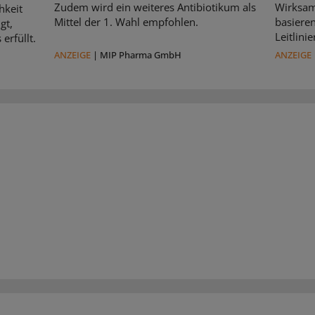
Zudem wird ein weiteres Antibiotikum als
Wirksam
hkeit
Mittel der 1. Wahl empfohlen.
basiere
gt,
Leitlin
erfüllt.
ANZEIGE
|
MIP Pharma GmbH
ANZEIGE