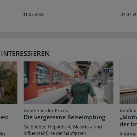
31.07.2026
31.07.2
 INTERESSIEREN
Impfen in der Praxis
Impfko
es:
Die vergessene Reiseimpfung
„Motiv
der I
Gelbfieber, Hepatitis A, Malaria – und
Influenza? Eine der häufigsten
ein
Informat