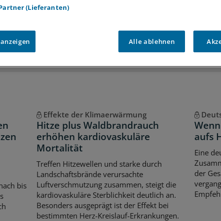
 Partner (Lieferanten)
iff auf alle
medizinischen Berichte und Kommentare
Voraussetzungen für den Zugang
 anzeigen
Alle ablehnen
Akz
Effekte der Klimaerwärmung
Deuts
en
Hitze plus Waldbrandrauch
Wenn
nzen
erhöhen kardiovaskuläre
aufs 
Mortalität
Eine de
Zusamm
Treffen Hitzewellen und starke durch
der Ges
Landschaftsbrände verursachte
vergang
Luftverschmutzung zusammen, steigt die
nach bis
Empfehl
kardiovaskuläre Sterblichkeit deutlich an.
s
Besonders ausgeprägt ist der Effekt bei
ch
bestimmten Herz-Kreislauf-Erkrankungen.