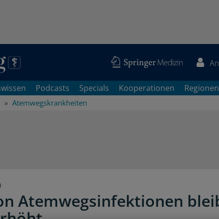
An
swissen
Podcasts
Specials
Kooperationen
Regionen
Atemwegskrankheiten
0
on Atemwegsinfektionen blei
erhöht