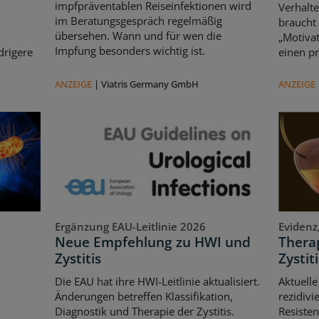
impfpräventablen Reiseinfektionen wird
Verhalte
im Beratungsgespräch regelmäßig
braucht
übersehen. Wann und für wen die
„Motivat
Impfung besonders wichtig ist.
drigere
einen pr
ANZEIGE
|
Viatris Germany GmbH
ANZEIGE
Ergänzung EAU-Leitlinie 2026
Evidenz
Neue Empfehlung zu HWI und
Therap
Zystitis
Zystiti
Die EAU hat ihre HWI-Leitlinie aktualisiert.
Aktuelle
Änderungen betreffen Klassifikation,
rezidivi
Diagnostik und Therapie der Zystitis.
Resisten