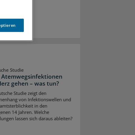
eptieren
che Studie
 Atemwegsinfektionen
Herz gehen – was tun?
utsche Studie zeigt den
enhang von Infektionswellen und
amtsterblichkeit in den
enen 14 Jahren. Welche
ungen lassen sich daraus ableiten?