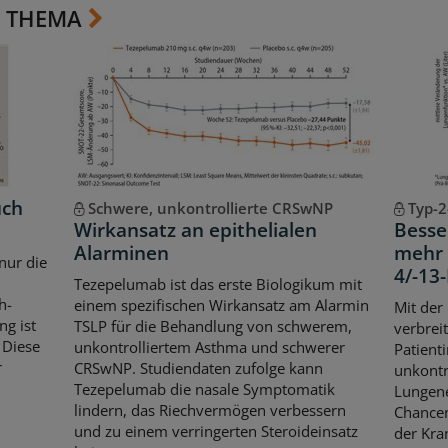
 THEMA
uch
Schwere, unkontrollierte CRSwNP
Typ-2
Wirkansatz an epithelialen
Besse
Alarminen
mehr 
 nur die
4/-1
Tezepelumab ist das erste Biologikum mit
h-
einem spezifischen Wirkansatz am Alarmin
Mit der
g ist
TSLP für die Behandlung von schwerem,
verbrei
 Diese
unkontrolliertem Asthma und schwerer
Patient
r
CRSwNP. Studiendaten zufolge kann
unkontr
Tezepelumab die nasale Symptomatik
Lungene
lindern, das Riechvermögen verbessern
Chancen
und zu einem verringerten Steroideinsatz
der Kran