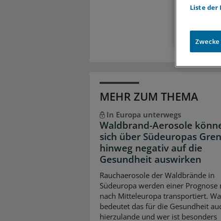
Liste der
Zugr
Zwecke
MEHR ZUM THEMA
In Europa unterwegs
Waldbrand-Aerosole könn
sich über Südeuropas Gre
hinweg negativ auf die
Gesundheit auswirken
Rauchaerosole der Waldbrände in
Südeuropa werden einer Prognose 
nach Mitteleuropa transportiert. Wa
bedeutet das für die Gesundheit au
hierzulande und wer ist besonders