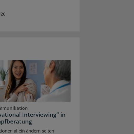
026
mmunikation
ational Interviewing“ in
mpfberatung
ionen allein ändern selten