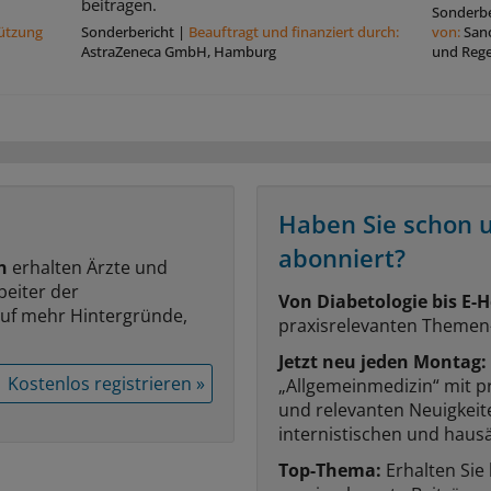
beitragen.
Sonderbe
tützung
Sonderbericht
|
Beauftragt und ﬁnanziert durch:
von:
San
AstraZeneca GmbH, Hamburg
und Reg
Haben Sie schon 
abonniert?
n
erhalten Ärzte und
beiter der
Von Diabetologie bis E-H
auf mehr Hintergründe,
praxisrelevanten Themen
Jetzt neu jeden Montag:
Kostenlos registrieren »
„Allgemeinmedizin“ mit p
und relevanten Neuigkei
internistischen und hausä
Top-Thema:
Erhalten Sie