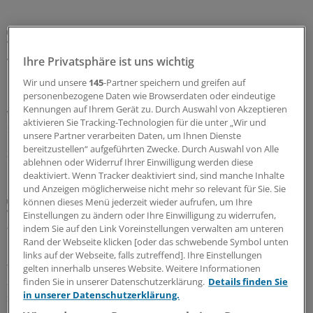
Deutsche Studie
Wenn Atemwegsinfektionen aufs Herz gehen –
was tun?
Ihre Privatsphäre ist uns wichtig
Eine deutsche Studie zeigt den Zusammenhang von
Wir und unsere
145
-Partner speichern und greifen auf
personenbezogene Daten wie Browserdaten oder eindeutige
Infektionswellen und der Gesamtsterblichkeit in den
Kennungen auf Ihrem Gerät zu. Durch Auswahl von Akzeptieren
vergangenen 14 Jahren. Welche Empfehlungen lassen
aktivieren Sie Tracking-Technologien für die unter „Wir und
sich daraus ableiten?
unsere Partner verarbeiten Daten, um Ihnen Dienste
bereitzustellen“ aufgeführten Zwecke. Durch Auswahl von Alle
31.07.2026
ablehnen oder Widerruf Ihrer Einwilligung werden diese
deaktiviert. Wenn Tracker deaktiviert sind, sind manche Inhalte
und Anzeigen möglicherweise nicht mehr so relevant für Sie. Sie
Therapie je nach Risiko
können dieses Menü jederzeit wieder aufrufen, um Ihre
Wie man bei Lungenembolie behandelt – und was
Einstellungen zu ändern oder Ihre Einwilligung zu widerrufen,
tun, wenn die Atemnot bleibt
indem Sie auf den Link Voreinstellungen verwalten am unteren
Rand der Webseite klicken [oder das schwebende Symbol unten
Bei einer akuten Lungenembolie muss man sich
links auf der Webseite, falls zutreffend]. Ihre Einstellungen
folgende Fragen stellen: Womit sollte man
gelten innerhalb unseres Website. Weitere Informationen
antikoagulieren? Sollte der Betroffene ambulant oder
finden Sie in unserer Datenschutzerklärung.
Details finden Sie
in unserer Datenschutzerklärung.
stationär versorgt werden? Wann muss man