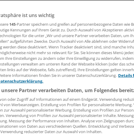
vatsphäre ist uns wichtig
nntnisse und Empfehlungen zur Kohlenmonoxidvergiftung gi
linie.
nsere
145
-Partner speichern und greifen auf personenbezogene Daten wie 
utige Kennungen auf Ihrem Gerät zu. Durch Auswahl von Akzeptieren aktivi
echnologien für die unter „Wir und unsere Partner verarbeiten Daten, um I
ellen“ aufgeführten Zwecke. Durch Auswahl von Alle ablehnen oder Widerruf
 Leserin, lieber Leser,
ng werden diese deaktiviert. Wenn Tracker deaktiviert sind, sind manche Inh
öglicherweise nicht mehr so relevant für Sie. Sie können dieses Menü jeder
tändigen Beitrag können Sie lesen, sobald Sie sich eingelogg
um Ihre Einstellungen zu ändern oder Ihre Einwilligung zu widerrufen, indem
nstellungen verwalten am unteren Rand der Webseite klicken [oder das sc
Jetzt anmelden »
Kostenlos registriere
en links auf der Webseite, falls zutreffend]. Ihre Einstellungen gelten inner
eitere Informationen finden Sie in unserer Datenschutzerklärung.
Details 
 vergessen?
Datenschutzerklärung.
es Problem beim Login?
 unsere Partner verarbeiten Daten, um Folgendes bereit
dung ist mit wenigen Klicks erledigt und kostenlos.
von oder Zugriff auf Informationen auf einem Endgerät. Verwendung reduzi
l von Werbeanzeigen. Erstellung von Profilen für personalisierte Werbung
teile des kostenlosen Login:
en zur Auswahl personalisierter Werbung. Erstellung von Profilen zur Person
en. Verwendung von Profilen zur Auswahl personalisierter Inhalte. Messung
r
Analysen, Hintergründe und Infografiken
ung. Messung der Performance von Inhalten. Analyse von Zielgruppen durch
usive
Interviews und Praxis-Tipps
inationen von Daten aus verschiedenen Quellen. Entwicklung und Verbess
 Verwendung reduzierter Daten zur Auswahl von Inhalten.
iff auf alle
medizinischen Berichte und Kommentare