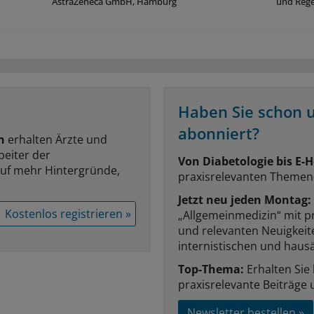
AstraZeneca GmbH, Hamburg
und Reg
Haben Sie schon 
abonniert?
n
erhalten Ärzte und
beiter der
Von Diabetologie bis E-H
auf mehr Hintergründe,
praxisrelevanten Themen
Jetzt neu jeden Montag:
Kostenlos registrieren »
„Allgemeinmedizin“ mit p
und relevanten Neuigkei
internistischen und hausä
Top-Thema:
Erhalten Sie
praxisrelevante Beiträge 
Newsletter bestellen »