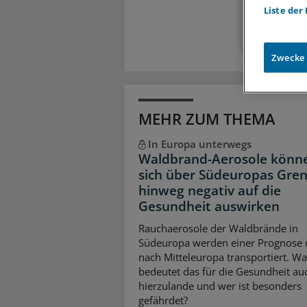
Liste der
Zwecke
MEHR ZUM THEMA
In Europa unterwegs
Waldbrand-Aerosole könn
sich über Südeuropas Gre
hinweg negativ auf die
Gesundheit auswirken
Rauchaerosole der Waldbrände in
Südeuropa werden einer Prognose 
nach Mitteleuropa transportiert. Wa
bedeutet das für die Gesundheit au
hierzulande und wer ist besonders
gefährdet?