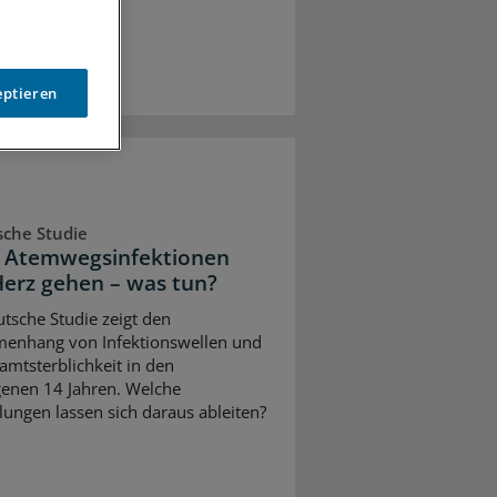
eptieren
che Studie
 Atemwegsinfektionen
Herz gehen – was tun?
utsche Studie zeigt den
enhang von Infektionswellen und
amtsterblichkeit in den
enen 14 Jahren. Welche
ungen lassen sich daraus ableiten?