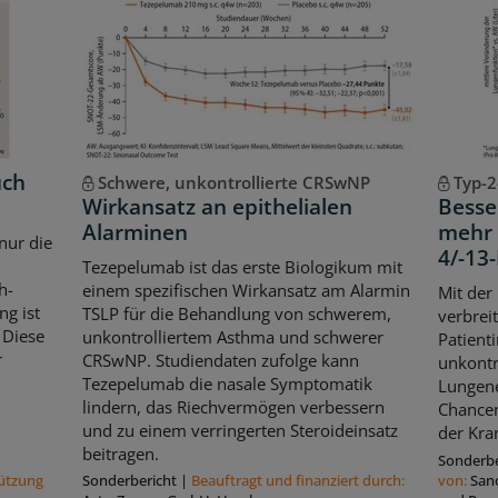
uch
Schwere, unkontrollierte CRSwNP
Typ-2
Wirkansatz an epithelialen
Besse
Alarminen
mehr 
 nur die
4/-1
Tezepelumab ist das erste Biologikum mit
h-
einem spezifischen Wirkansatz am Alarmin
Mit der
g ist
TSLP für die Behandlung von schwerem,
verbrei
 Diese
unkontrolliertem Asthma und schwerer
Patient
r
CRSwNP. Studiendaten zufolge kann
unkontr
Tezepelumab die nasale Symptomatik
Lungene
lindern, das Riechvermögen verbessern
Chancen
und zu einem verringerten Steroideinsatz
der Kran
beitragen.
Sonderbe
tützung
Sonderbericht
|
Beauftragt und ﬁnanziert durch:
von:
San