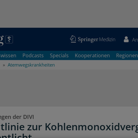
An
swissen
Podcasts
Specials
Kooperationen
Regionen
Atemwegskrankheiten
gen der DIVI
itlinie zur Kohlenmonoxidver
ntlicht