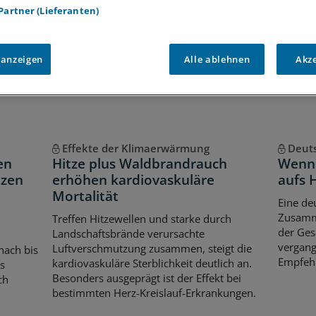
 Partner (Lieferanten)
Voraussetzungen für den Zugang
 anzeigen
Alle ablehnen
Akz
Effekte der Klimaerwärmung
Deuts
en
Hitze plus Waldbrandrauch
Wenn
nzen
erhöhen kardiovaskuläre
aufs 
Mortalität
Eine de
Zusamm
Treffen Hitzewellen und starke durch
der Ges
Landschaftsbrände verursachte
vergang
Luftverschmutzung zusammen, steigt die
nach bis
Empfehl
kardiovaskuläre Sterblichkeit deutlich an.
s
Besonders ausgeprägt ist der Effekt bei
ch
bestimmten Herz-Kreislauf-Erkrankungen.