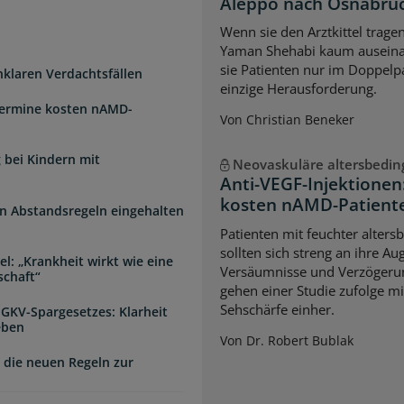
Aleppo nach Osnabrü
Wenn sie den Arztkittel trage
Yaman Shehabi kaum auseina
sie Patienten nur im Doppelpa
unklaren Verdachtsfällen
einzige Herausforderung.
Termine kosten nAMD-
Von Christian Beneker
 bei Kindern mit
Neovaskuläre altersbedi
Anti-VEGF-Injektione
kosten nAMD-Patiente
n Abstandsregeln eingehalten
Patienten mit feuchter alter
sollten sich streng an ihre A
l: „Krankheit wirkt wie eine
Versäumnisse und Verzögerun
schaft“
gehen einer Studie zufolge mi
Sehschärfe einher.
 GKV-Spargesetzes: Klarheit
eben
Von Dr. Robert Bublak
 die neuen Regeln zur