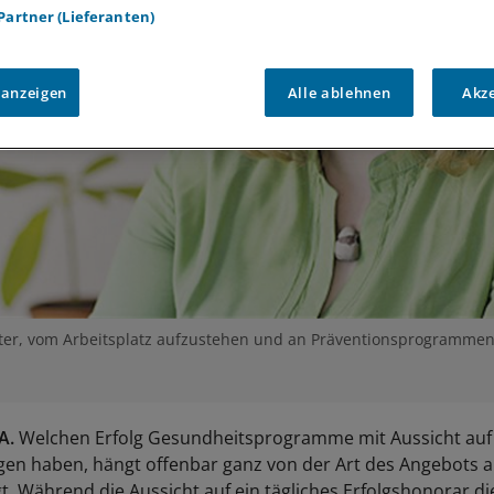
 Partner (Lieferanten)
 anzeigen
Alle ablehnen
Akz
iter, vom Arbeitsplatz aufzustehen und an Präventionsprogrammen
A.
Welchen Erfolg Gesundheitsprogramme mit Aussicht auf f
en haben, hängt offenbar ganz von der Art des Angebots ab
gt. Während die Aussicht auf ein tägliches Erfolgshonorar 