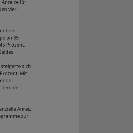
 Anreize für
den vier
zent der
ppe an 35
45 Prozent.
Geldes
steigerte sich
 Prozent. Mit
enende
n dem der
anzielle Anreiz
Programme zur