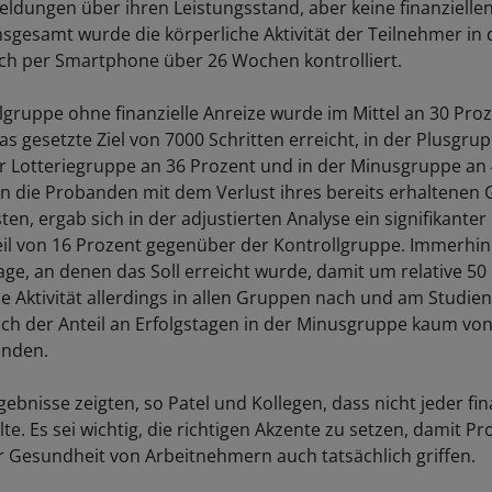
eldungen über ihren Leistungsstand, aber keine finanziellen
nsgesamt wurde die körperliche Aktivität der Teilnehmer in 
ch per Smartphone über 26 Wochen kontrolliert.
llgruppe ohne finanzielle Anreize wurde im Mittel an 30 Pro
s gesetzte Ziel von 7000 Schritten erreicht, in der Plusgru
er Lotteriegruppe an 36 Prozent und in der Minusgruppe an 
 die Probanden mit dem Verlust ihres bereits erhaltenen 
n, ergab sich in der adjustierten Analyse ein signifikanter
teil von 16 Prozent gegenüber der Kontrollgruppe. Immerhin 
age, an denen das Soll erreicht wurde, damit um relative 50
die Aktivität allerdings in allen Gruppen nach und am Studi
ich der Anteil an Erfolgstagen in der Minusgruppe kaum vo
anden.
ebnisse zeigten, so Patel und Kollegen, dass nicht jeder fin
te. Es sei wichtig, die richtigen Akzente zu setzen, damit 
 Gesundheit von Arbeitnehmern auch tatsächlich griffen.