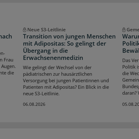
Neue S3-Leitlinie
Geme
 nach
Transition von jungen Menschen
Warum
mit Adipositas: So gelingt der
Politi
Übergang in die
Bewä
en-
Erwachsenenmedizin
en Frau
Das Ver
n Augen.
Politik
Wie gelingt der Wechsel von der
nte die
die Wec
pädiatrischen zur hausärztlichen
Gemein
Versorgung bei jungen Patientinnen und
Bundes
Patienten mit Adipositas? Ein Blick in die
daran? 
neue S3-Leitlinie.
06.08.2026
05.08.2