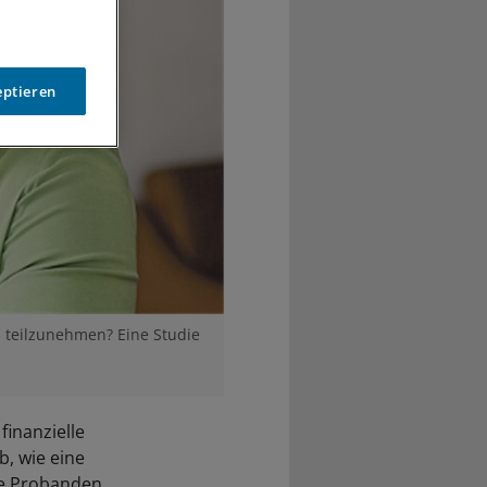
eptieren
 teilzunehmen? Eine Studie
inanzielle
, wie eine
die Probanden