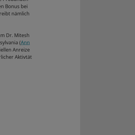
ten Bonus bei
reibt nämlich
um Dr. Mitesh
sylvania (
Ann
iellen Anreize
icher Aktivtät