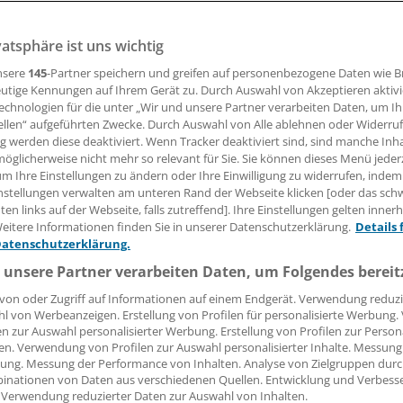
vatsphäre ist uns wichtig
len Vorteilen versuchen manche Arbeitgeber, ihre Mitarbeite
rogramme zu motivieren. Reine Belohnungssysteme sind d
nsere
145
-Partner speichern und greifen auf personenbezogene Daten wie 
t der beste Weg.
utige Kennungen auf Ihrem Gerät zu. Durch Auswahl von Akzeptieren aktivi
echnologien für die unter „Wir und unsere Partner verarbeiten Daten, um I
ellen“ aufgeführten Zwecke. Durch Auswahl von Alle ablehnen oder Widerruf
ng werden diese deaktiviert. Wenn Tracker deaktiviert sind, sind manche Inh
öglicherweise nicht mehr so relevant für Sie. Sie können dieses Menü jeder
ne Starostzik
um Ihre Einstellungen zu ändern oder Ihre Einwilligung zu widerrufen, indem
nstellungen verwalten am unteren Rand der Webseite klicken [oder das sc
en links auf der Webseite, falls zutreffend]. Ihre Einstellungen gelten inner
29.02.2016, 05:00 Uhr
eitere Informationen finden Sie in unserer Datenschutzerklärung.
Details 
Datenschutzerklärung.
 unsere Partner verarbeiten Daten, um Folgendes bereit
von oder Zugriff auf Informationen auf einem Endgerät. Verwendung reduzi
l von Werbeanzeigen. Erstellung von Profilen für personalisierte Werbung
en zur Auswahl personalisierter Werbung. Erstellung von Profilen zur Person
en. Verwendung von Profilen zur Auswahl personalisierter Inhalte. Messung
ung. Messung der Performance von Inhalten. Analyse von Zielgruppen durch
inationen von Daten aus verschiedenen Quellen. Entwicklung und Verbess
 Verwendung reduzierter Daten zur Auswahl von Inhalten.