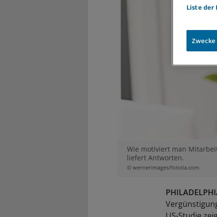
Liste der
Zwecke
Wie motiviert man Mitarbe
liefert Antworten.
© wernerimages/fotolia.com
PHILADELPHI
Vergünstigung
US-Studie zei