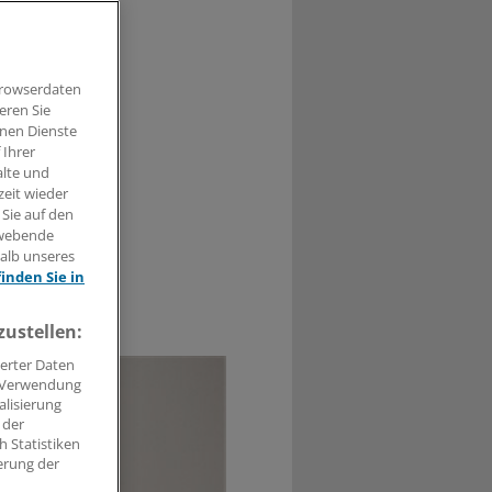
r für
azu aber
Browserdaten
eren Sie
hnen Dienste
 Ihrer
alte und
zeit wieder
 Sie auf den
hwebende
halb unseres
finden Sie in
0
zustellen:
erter Daten
. Verwendung
alisierung
 der
 Statistiken
erung der