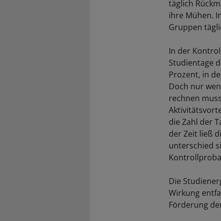
täglich Rückm
ihre Mühen. I
Gruppen tägli
In der Kontro
Studientage da
Prozent, in d
Doch nur wenn
rechnen musste
Aktivitätsvor
die Zahl der T
der Zeit ließ 
unterschied s
Kontrollprob
Die Studienerg
Wirkung entfal
Förderung der