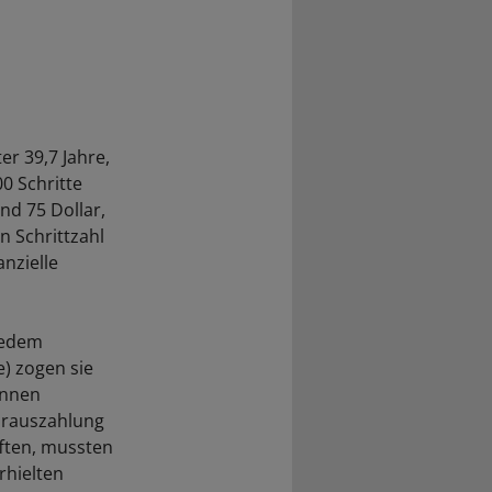
er 39,7 Jahre,
0 Schritte
nd 75 Dollar,
n Schrittzahl
nzielle
jedem
e) zogen sie
innen
Vorauszahlung
fften, mussten
rhielten