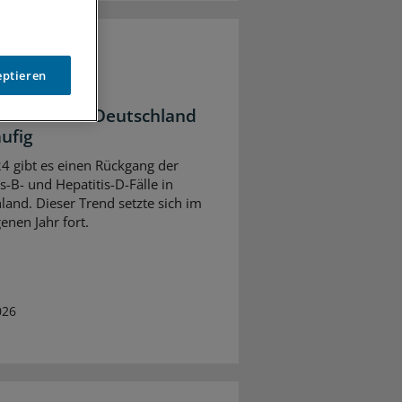
eptieren
fektionen
itis-Fälle in Deutschland
äufig
24 gibt es einen Rückgang der
s-B- und Hepatitis-D-Fälle in
land. Dieser Trend setzte sich im
enen Jahr fort.
026