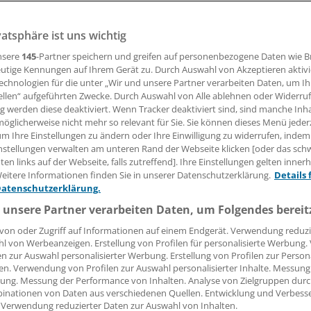
 Leserin, lieber Leser,
vatsphäre ist uns wichtig
nsere
145
-Partner speichern und greifen auf personenbezogene Daten wie 
tändigen Beitrag können Sie lesen, sobald Sie sich eingelogg
utige Kennungen auf Ihrem Gerät zu. Durch Auswahl von Akzeptieren aktivi
echnologien für die unter „Wir und unsere Partner verarbeiten Daten, um I
Jetzt anmelden »
Kostenlos registriere
ellen“ aufgeführten Zwecke. Durch Auswahl von Alle ablehnen oder Widerruf
ng werden diese deaktiviert. Wenn Tracker deaktiviert sind, sind manche Inh
 vergessen?
öglicherweise nicht mehr so relevant für Sie. Sie können dieses Menü jeder
es Problem beim Login?
um Ihre Einstellungen zu ändern oder Ihre Einwilligung zu widerrufen, indem
nstellungen verwalten am unteren Rand der Webseite klicken [oder das sc
dung ist mit wenigen Klicks erledigt und kostenlos.
en links auf der Webseite, falls zutreffend]. Ihre Einstellungen gelten inner
eitere Informationen finden Sie in unserer Datenschutzerklärung.
Details 
teile des kostenlosen Login:
Datenschutzerklärung.
r
Analysen, Hintergründe und Infografiken
 unsere Partner verarbeiten Daten, um Folgendes bereit
usive
Interviews und Praxis-Tipps
von oder Zugriff auf Informationen auf einem Endgerät. Verwendung reduzi
iff auf alle
medizinischen Berichte und Kommentare
l von Werbeanzeigen. Erstellung von Profilen für personalisierte Werbung
en zur Auswahl personalisierter Werbung. Erstellung von Profilen zur Person
Voraussetzungen für den Zugang
en. Verwendung von Profilen zur Auswahl personalisierter Inhalte. Messung
ung. Messung der Performance von Inhalten. Analyse von Zielgruppen durch
inationen von Daten aus verschiedenen Quellen. Entwicklung und Verbess
 Verwendung reduzierter Daten zur Auswahl von Inhalten.