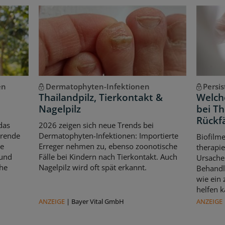
en
Dermatophyten-Infektionen
Persi
Thailandpilz, Tierkontakt &
Welche
Nagelpilz
bei T
Rückfä
das
2026 zeigen sich neue Trends bei
erende
Dermatophyten-Infektionen: Importierte
Biofilm
le
Erreger nehmen zu, ebenso zoonotische
therapie
 und
Fälle bei Kindern nach Tierkontakt. Auch
Ursache 
che
Nagelpilz wird oft spät erkannt.
Behandl
wie ein
helfen k
ANZEIGE
|
Bayer Vital GmbH
ANZEIGE