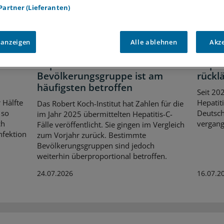
 Partner (Lieferanten)
 anzeigen
Alle ablehnen
Akz
Robert Koch-Institut
Virusin
Hepatitis C: Diese
Hepat
Bevölkerungsgruppe ist am
rückl
häufigsten betroffen
Seit 20
 Hälfte
Hepatiti
Das Robert Koch-Institut hat Zahlen für die
 so
Deutsch
im Jahr 2025 übermittelten Hepatitis-C-
ch
vergang
Fälle veröffentlicht. Sie gingen im Vergleich
nfektion
zum Vorjahr zurück. Bestimmte
Bevölkerungsgruppen sind jedoch
weiterhin überproportional betroffen.
24.07.2026
16.07.2