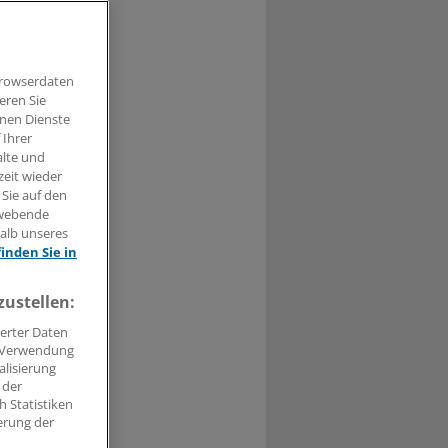
Browserdaten
t haben.
eren Sie
hnen Dienste
n »
 Ihrer
alte und
zeit wieder
 Sie auf den
hwebende
halb unseres
finden Sie in
zustellen:
erter Daten
. Verwendung
alisierung
 der
 Statistiken
erung der