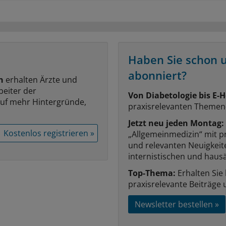
Haben Sie schon 
abonniert?
n
erhalten Ärzte und
beiter der
Von Diabetologie bis E-H
auf mehr Hintergründe,
praxisrelevanten Themen
Jetzt neu jeden Montag:
Kostenlos registrieren »
„Allgemeinmedizin“ mit p
und relevanten Neuigkei
internistischen und hausä
Top-Thema:
Erhalten Sie
praxisrelevante Beiträge 
Newsletter bestellen »