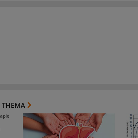
 THEMA
apie
m