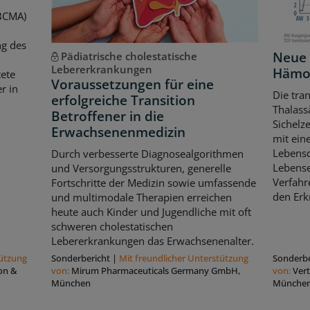
(BCMA)
ng des
Neue 
Pädiatrische cholestatische
Lebererkrankungen
Hämo
ete
Voraussetzungen für eine
r in
Die tra
erfolgreiche Transition
Thalass
Betroffener in die
Sichelze
Erwachsenenmedizin
mit eine
Lebensq
Durch verbesserte Diagnosealgorithmen
Lebense
und Versorgungsstrukturen, generelle
Verfahr
Fortschritte der Medizin sowie umfassende
den Erkr
und multimodale Therapien erreichen
heute auch Kinder und Jugendliche mit oft
schweren cholestatischen
Lebererkrankungen das Erwachsenenalter.
tützung
Sonderbericht
|
Mit freundlicher Unterstützung
Sonderbe
on &
von:
Mirum Pharmaceuticals Germany GmbH,
von:
Ver
München
Münche