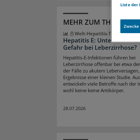
Liste der
MEHR ZUM THEMA
Zwecke
Welt-Hepatitis-Tag
Hepatitis E: Unterschätzte
Gefahr bei Leberzirrhose?
Hepatitis-E-Infektionen führen bei
Leberzirrhose offenbar bei etwa der
der Fälle zu akutem Leberversagen,
Ergebnisse einer kleinen Studie. Au
entwickeln viele Betroffe nach der I
wohl keine keine Antikörper.
28.07.2026