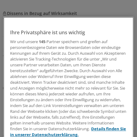
Dissens in Bezug auf Wirksamkeit
Wem oder wogegen helfen Probiotika?
Probiotika sind kein nutzloser Unsinn – aber weit
Ihre Privatsphäre ist uns wichtig
entfernt von dem, was die Werbung verspricht. Es ist
Wir und unsere
145
-Partner speichern und greifen auf
nur für eine Handvoll Beschwerden nachgewiesen, dass
personenbezogene Daten wie Browserdaten oder eindeutige
sie helfen. Welche Präparate nützen und was Patienten
Kennungen auf Ihrem Gerät zu. Durch Auswahl von Akzeptieren
womöglich mehr hilft, um ihr Mikrobiom zu stärken.
aktivieren Sie Tracking-Technologien für die unter „Wir und
unsere Partner verarbeiten Daten, um Ihnen Dienste
19.06.2026
bereitzustellen“ aufgeführten Zwecke. Durch Auswahl von Alle
ablehnen oder Widerruf Ihrer Einwilligung werden diese
deaktiviert. Wenn Tracker deaktiviert sind, sind manche Inhalte
IL-23-Inhibitoren, JAK-Inhibitoren, S1P-Modulatoren
und Anzeigen möglicherweise nicht mehr so relevant für Sie. Sie
Morbus Crohn & Colitis ulcerosa: Das sollten Sie
können dieses Menü jederzeit wieder aufrufen, um Ihre
Einstellungen zu ändern oder Ihre Einwilligung zu widerrufen,
bei der Anwendung neuerer Medikamente
indem Sie auf den Link Voreinstellungen verwalten am unteren
beachten
Rand der Webseite klicken [oder das schwebende Symbol unten
Neuere Medikamente – IL-23-Inhibitoren, JAK-Inhibitoren
links auf der Webseite, falls zutreffend]. Ihre Einstellungen
gelten innerhalb unseres Website. Weitere Informationen
und S1P-Modulatoren – haben die Therapieoptionen
finden Sie in unserer Datenschutzerklärung.
Details finden Sie
chronisch-entzündlicher Darmerkrankungen erweitert.
in unserer Datenschutzerklärung.