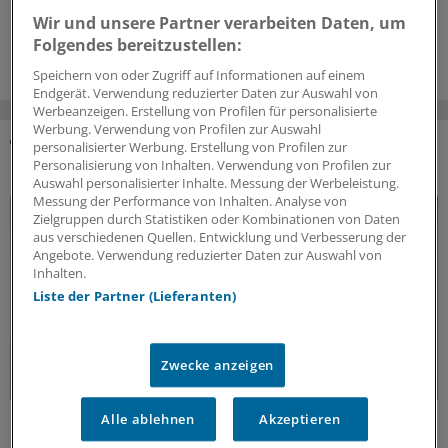
Was ist für die Praxis wichtig?
Wir und unsere Partner verarbeiten Daten, um
18.06.2026
Folgendes bereitzustellen:
Speichern von oder Zugriff auf Informationen auf einem
Endgerät. Verwendung reduzierter Daten zur Auswahl von
Werbeanzeigen. Erstellung von Profilen für personalisierte
Werbung. Verwendung von Profilen zur Auswahl
personalisierter Werbung. Erstellung von Profilen zur
DAS KÖNNTE SIE AUCH INTERESSIEREN
Personalisierung von Inhalten. Verwendung von Profilen zur
Auswahl personalisierter Inhalte. Messung der Werbeleistung.
Messung der Performance von Inhalten. Analyse von
Zielgruppen durch Statistiken oder Kombinationen von Daten
aus verschiedenen Quellen. Entwicklung und Verbesserung der
Angebote. Verwendung reduzierter Daten zur Auswahl von
Inhalten.
Liste der Partner (Lieferanten)
Zwecke anzeigen
Alle ablehnen
Akzeptieren
Fatal verkannt
Vitamin-B12-Mangel frühzeitig behandeln!