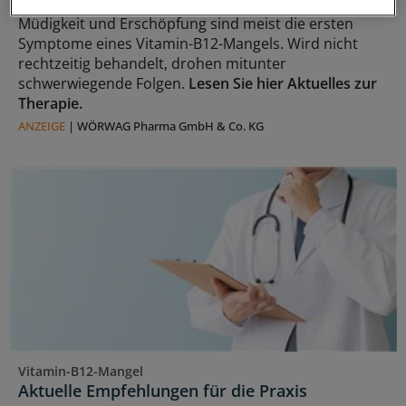
Müdigkeit und Erschöpfung sind meist die ersten
Symptome eines Vitamin-B12-Mangels. Wird nicht
rechtzeitig behandelt, drohen mitunter
schwerwiegende Folgen.
Lesen Sie hier Aktuelles zur
Therapie.
ANZEIGE
|
WÖRWAG Pharma GmbH & Co. KG
Vitamin-B12-Mangel
Aktuelle Empfehlungen für die Praxis