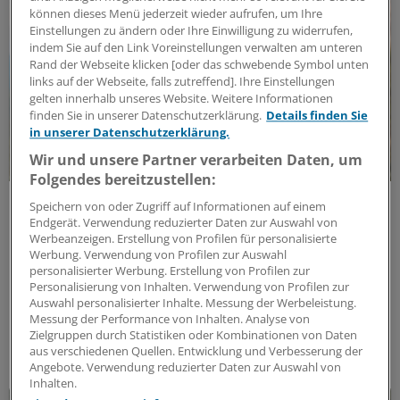
können dieses Menü jederzeit wieder aufrufen, um Ihre
Einstellungen zu ändern oder Ihre Einwilligung zu widerrufen,
indem Sie auf den Link Voreinstellungen verwalten am unteren
Rand der Webseite klicken [oder das schwebende Symbol unten
links auf der Webseite, falls zutreffend]. Ihre Einstellungen
gelten innerhalb unseres Website. Weitere Informationen
finden Sie in unserer Datenschutzerklärung.
Details finden Sie
in unserer Datenschutzerklärung.
Wir und unsere Partner verarbeiten Daten, um
Folgendes bereitzustellen:
Impflücken bei Chronikern
Speichern von oder Zugriff auf Informationen auf einem
Grippeimpfung bei Diabetes: Risiko für Folgen
Endgerät. Verwendung reduzierter Daten zur Auswahl von
senken
Werbeanzeigen. Erstellung von Profilen für personalisierte
Werbung. Verwendung von Profilen zur Auswahl
Influenza bedeutet für Diabetiker ein ernstes
personalisierter Werbung. Erstellung von Profilen zur
kardiovaskuläres Risiko. Registerstudien zeigen:
Personalisierung von Inhalten. Verwendung von Profilen zur
Auswahl personalisierter Inhalte. Messung der Werbeleistung.
Geimpfte Patientinnen und Patienten hatten seltener
Messung der Performance von Inhalten. Analyse von
Herzinfarkte und eine niedrigere Sterblichkeit.
Zielgruppen durch Statistiken oder Kombinationen von Daten
ANZEIGE
|
Viatris Germany GmbH
aus verschiedenen Quellen. Entwicklung und Verbesserung der
Angebote. Verwendung reduzierter Daten zur Auswahl von
Inhalten.