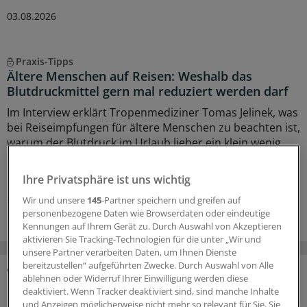
03.08.2026
Praxis-Tipps
Ältere Menschen auf Reisen: Weshalb das
Blutdruckmittel gern mal reduziert werden darf
Im Interview erklärt Tropenmediziner Tomas Jelinek, was
bei Reiseimpfungen für ältere Menschen zu beachten ist,
warum der Blutdruck im Urlaub lieber ein klein wenig
höher sein sollte, und weshalb die Reiseberatung für die
Durchimpfungsrate so wichtig ist.
Ihre Privatsphäre ist uns wichtig
24.07.2026
Wir und unsere
145
-Partner speichern und greifen auf
personenbezogene Daten wie Browserdaten oder eindeutige
Kennungen auf Ihrem Gerät zu. Durch Auswahl von Akzeptieren
aktivieren Sie Tracking-Technologien für die unter „Wir und
unsere Partner verarbeiten Daten, um Ihnen Dienste
bereitzustellen“ aufgeführten Zwecke. Durch Auswahl von Alle
ablehnen oder Widerruf Ihrer Einwilligung werden diese
DAS KÖNNTE SIE AUCH INTERESSIEREN
deaktiviert. Wenn Tracker deaktiviert sind, sind manche Inhalte
und Anzeigen möglicherweise nicht mehr so relevant für Sie. Sie