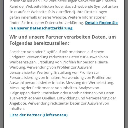
indem Sie auf den Link Voreinstellungen verwalten am unteren
Rand der Webseite klicken [oder das schwebende Symbol unten
links auf der Webseite, falls zutreffend]. Ihre Einstellungen
gelten innerhalb unseres Website. Weitere Informationen
finden Sie in unserer Datenschutzerklärung.
Details finden Sie
in unserer Datenschutzerklärung.
Wir und unsere Partner verarbeiten Daten, um
Folgendes bereitzustellen:
Forschungs-Update
Neue Antibiotika-Studie entschlüsselt
Speichern von oder Zugriff auf Informationen auf einem
besonderen Wirkmechanismus
Endgerät. Verwendung reduzierter Daten zur Auswahl von
Werbeanzeigen. Erstellung von Profilen für personalisierte
Für die Langzeitprophylaxe von Harnwegsinfektionen
Werbung. Verwendung von Profilen zur Auswahl
sind geringe Resistenzraten und gute Verträglichkeit
personalisierter Werbung. Erstellung von Profilen zur
Personalisierung von Inhalten. Verwendung von Profilen zur
entscheidend. Eine neue Studie zeigt, warum dieses
Auswahl personalisierter Inhalte. Messung der Werbeleistung.
Antibiotikum beides erfüllt.
Messung der Performance von Inhalten. Analyse von
ANZEIGE
|
MIP Pharma GmbH
Zielgruppen durch Statistiken oder Kombinationen von Daten
aus verschiedenen Quellen. Entwicklung und Verbesserung der
Angebote. Verwendung reduzierter Daten zur Auswahl von
Inhalten.
Liste der Partner (Lieferanten)