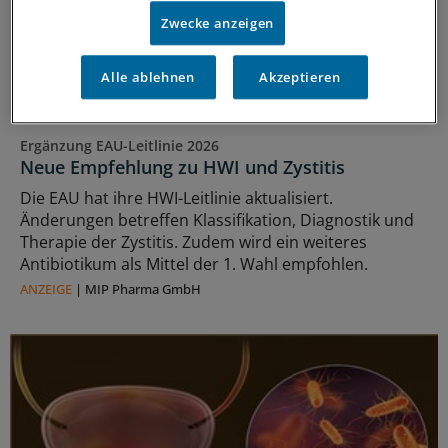
Zwecke anzeigen
Alle ablehnen
Akzeptieren
Ergänzung EAU-Leitlinie 2026
Neue Empfehlung zu HWI und Zystitis
Die EAU hat ihre HWI-Leitlinie aktualisiert.
Änderungen betreffen Klassifikation, Diagnostik und
Therapie der Zystitis. Zudem wird ein weiteres
Antibiotikum als Mittel der 1. Wahl empfohlen.
ANZEIGE
|
MIP Pharma GmbH