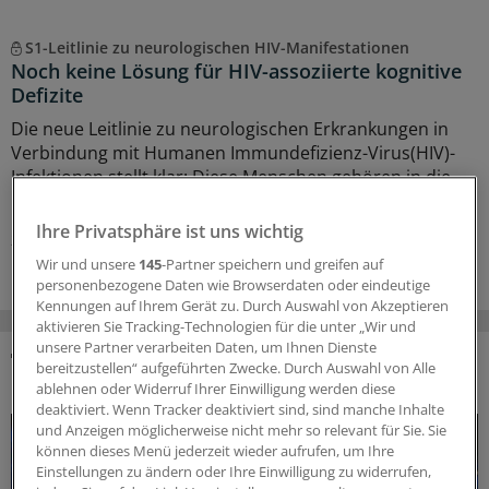
S1-Leitlinie zu neurologischen HIV-Manifestationen
Noch keine Lösung für HIV-assoziierte kognitive
Defizite
Die neue Leitlinie zu neurologischen Erkrankungen in
Verbindung mit Humanen Immundefizienz-Virus(HIV)-
Infektionen stellt klar: Diese Menschen gehören in die
Obhut erfahrener Fachärztinnen und -ärzte.
Ihre Privatsphäre ist uns wichtig
27.07.2026
Wir und unsere
145
-Partner speichern und greifen auf
personenbezogene Daten wie Browserdaten oder eindeutige
Kennungen auf Ihrem Gerät zu. Durch Auswahl von Akzeptieren
aktivieren Sie Tracking-Technologien für die unter „Wir und
unsere Partner verarbeiten Daten, um Ihnen Dienste
bereitzustellen“ aufgeführten Zwecke. Durch Auswahl von Alle
DAS KÖNNTE SIE AUCH INTERESSIEREN
ablehnen oder Widerruf Ihrer Einwilligung werden diese
deaktiviert. Wenn Tracker deaktiviert sind, sind manche Inhalte
und Anzeigen möglicherweise nicht mehr so relevant für Sie. Sie
können dieses Menü jederzeit wieder aufrufen, um Ihre
Einstellungen zu ändern oder Ihre Einwilligung zu widerrufen,