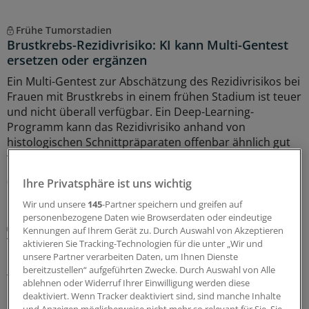
Frühe Tumorstadien
Brustkrebs-Rezidivrisiko: KI kann Multi-Gentest
ersetzen oder ergänzen
Ein Multi-Gentest zur Abschätzung des Rezidivrisikos bei
Frauen mit Brustkrebs in einem frühen Stadium ist teuer
und nicht überall verfügbar. Ein Deep-Learning-
Programm kann das Rezidivrisiko anhand von
histologischen Schnittpräparaten offenbar ähnlich gut
vorhersagen.
03.08.2026
Ihre Privatsphäre ist uns wichtig
Wir und unsere
145
-Partner speichern und greifen auf
personenbezogene Daten wie Browserdaten oder eindeutige
Kleine Studie
Kennungen auf Ihrem Gerät zu. Durch Auswahl von Akzeptieren
Triple-negativer Brustkrebs: Rückfallfrei dank
aktivieren Sie Tracking-Technologien für die unter „Wir und
Krebsvakzine
unsere Partner verarbeiten Daten, um Ihnen Dienste
bereitzustellen“ aufgeführten Zwecke. Durch Auswahl von Alle
Triple-negativer Brustkrebs (TNBC) ist schwer zu
ablehnen oder Widerruf Ihrer Einwilligung werden diese
behandeln und birgt ein hohes Rückfallrisiko. Ein
deaktiviert. Wenn Tracker deaktiviert sind, sind manche Inhalte