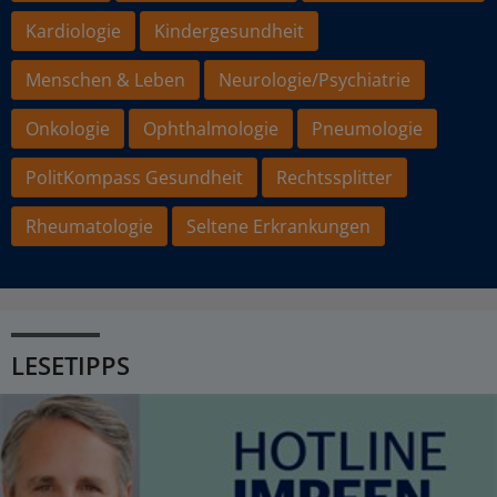
Kardiologie
Kindergesundheit
Menschen & Leben
Neurologie/Psychiatrie
Onkologie
Ophthalmologie
Pneumologie
PolitKompass Gesundheit
Rechtssplitter
Rheumatologie
Seltene Erkrankungen
LESETIPPS