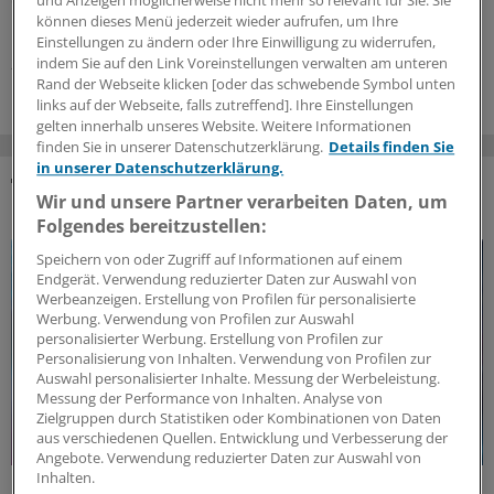
deutsches Forscherteam testete nun die Wirkung einer
und Anzeigen möglicherweise nicht mehr so relevant für Sie. Sie
können dieses Menü jederzeit wieder aufrufen, um Ihre
personalisierten mRNA-Vakzine.
Einstellungen zu ändern oder Ihre Einwilligung zu widerrufen,
27.07.2026
indem Sie auf den Link Voreinstellungen verwalten am unteren
Rand der Webseite klicken [oder das schwebende Symbol unten
links auf der Webseite, falls zutreffend]. Ihre Einstellungen
gelten innerhalb unseres Website. Weitere Informationen
finden Sie in unserer Datenschutzerklärung.
Details finden Sie
in unserer Datenschutzerklärung.
Wir und unsere Partner verarbeiten Daten, um
DAS KÖNNTE SIE AUCH INTERESSIEREN
Folgendes bereitzustellen:
Speichern von oder Zugriff auf Informationen auf einem
Endgerät. Verwendung reduzierter Daten zur Auswahl von
Werbeanzeigen. Erstellung von Profilen für personalisierte
Werbung. Verwendung von Profilen zur Auswahl
personalisierter Werbung. Erstellung von Profilen zur
Personalisierung von Inhalten. Verwendung von Profilen zur
Auswahl personalisierter Inhalte. Messung der Werbeleistung.
Messung der Performance von Inhalten. Analyse von
Zielgruppen durch Statistiken oder Kombinationen von Daten
aus verschiedenen Quellen. Entwicklung und Verbesserung der
Angebote. Verwendung reduzierter Daten zur Auswahl von
Inhalten.
Politische Perspektive