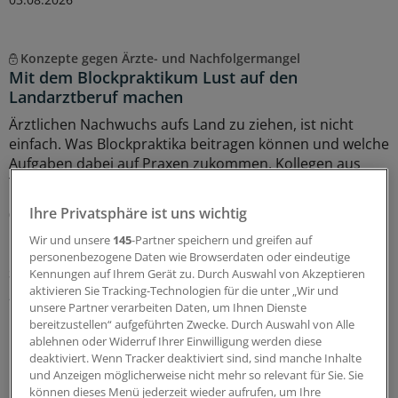
Konzepte gegen Ärzte- und Nachfolgermangel
Mit dem Blockpraktikum Lust auf den
Landarztberuf machen
Ärztlichen Nachwuchs aufs Land zu ziehen, ist nicht
einfach. Was Blockpraktika beitragen können und welche
Aufgaben dabei auf Praxen zukommen. Kollegen aus
Thüringen geben einen Einblick.
Ihre Privatsphäre ist uns wichtig
01.08.2026
Wir und unsere
145
-Partner speichern und greifen auf
personenbezogene Daten wie Browserdaten oder eindeutige
Soziale Pflegeversicherung
Kennungen auf Ihrem Gerät zu. Durch Auswahl von Akzeptieren
„Diesem Weg werden wir nicht zustimmen“:
aktivieren Sie Tracking-Technologien für die unter „Wir und
unsere Partner verarbeiten Daten, um Ihnen Dienste
Ostdeutsche Regierungschefs begehren gegen
bereitzustellen“ aufgeführten Zwecke. Durch Auswahl von Alle
Pflegereform auf
ablehnen oder Widerruf Ihrer Einwilligung werden diese
Klare Botschaft an den neuen
deaktiviert. Wenn Tracker deaktiviert sind, sind manche Inhalte
und Anzeigen möglicherweise nicht mehr so relevant für Sie. Sie
Bundesgesundheitsminister Carsten Linnemann: Die
können dieses Menü jederzeit wieder aufrufen, um Ihre