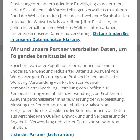
Ministerpräsidenten von Sachsen, Sachsen-Anhalt und
Einstellungen zu ändern oder Ihre Einwilligung zu widerrufen,
Thüringen fordern Korrekturen an der geplanten
indem Sie auf den Link Voreinstellungen verwalten am unteren
Pflegereform. Ein Punkt stört sie besonders.
Rand der Webseite klicken [oder das schwebende Symbol unten
links auf der Webseite, falls zutreffend]. Ihre Einstellungen
31.07.2026
gelten innerhalb unseres Website. Weitere Informationen
finden Sie in unserer Datenschutzerklärung.
Details finden Sie
in unserer Datenschutzerklärung.
Wir und unsere Partner verarbeiten Daten, um
Folgendes bereitzustellen:
DAS KÖNNTE SIE AUCH INTERESSIEREN
Speichern von oder Zugriff auf Informationen auf einem
Endgerät. Verwendung reduzierter Daten zur Auswahl von
Werbeanzeigen. Erstellung von Profilen für personalisierte
Werbung. Verwendung von Profilen zur Auswahl
personalisierter Werbung. Erstellung von Profilen zur
Personalisierung von Inhalten. Verwendung von Profilen zur
Auswahl personalisierter Inhalte. Messung der Werbeleistung.
Messung der Performance von Inhalten. Analyse von
Zielgruppen durch Statistiken oder Kombinationen von Daten
aus verschiedenen Quellen. Entwicklung und Verbesserung der
Angebote. Verwendung reduzierter Daten zur Auswahl von
Inhalten.
Liste der Partner (Lieferanten)