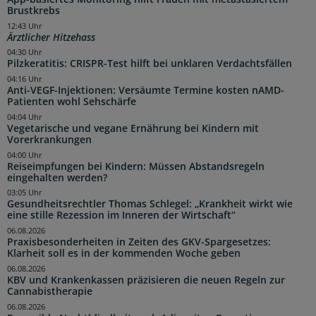
Brustkrebs
12:43 Uhr
Ärztlicher Hitzehass
04:30 Uhr
Pilzkeratitis: CRISPR-Test hilft bei unklaren Verdachtsfällen
04:16 Uhr
Anti-VEGF-Injektionen: Versäumte Termine kosten nAMD-
Patienten wohl Sehschärfe
04:04 Uhr
Vegetarische und vegane Ernährung bei Kindern mit
Vorerkrankungen
04:00 Uhr
Reiseimpfungen bei Kindern: Müssen Abstandsregeln
eingehalten werden?
03:05 Uhr
Gesundheitsrechtler Thomas Schlegel: „Krankheit wirkt wie
eine stille Rezession im Inneren der Wirtschaft“
06.08.2026
Praxisbesonderheiten in Zeiten des GKV-Spargesetzes:
Klarheit soll es in der kommenden Woche geben
06.08.2026
KBV und Krankenkassen präzisieren die neuen Regeln zur
Cannabistherapie
06.08.2026