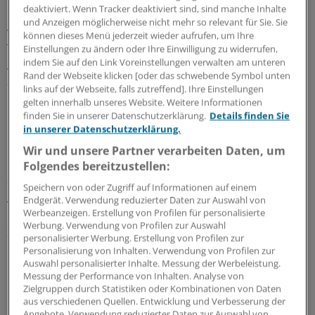
deaktiviert. Wenn Tracker deaktiviert sind, sind manche Inhalte
In 18 Fällen seien bei 0,00 Promille die Wahrnehmung
und Anzeigen möglicherweise nicht mehr so relevant für Sie. Sie
von Alkoholgeruch angegeben worden. Bei 22 von 192
können dieses Menü jederzeit wieder aufrufen, um Ihre
Testungen (11,5 Prozent) haben die "Rater" kein
Einstellungen zu ändern oder Ihre Einwilligung zu widerrufen,
indem Sie auf den Link Voreinstellungen verwalten am unteren
Alkoholgeruch wahrgenommen, obwohl der Proband
Rand der Webseite klicken [oder das schwebende Symbol unten
alkoholisiert war.
links auf der Webseite, falls zutreffend]. Ihre Einstellungen
gelten innerhalb unseres Website. Weitere Informationen
Nur für geübte Nasen
finden Sie in unserer Datenschutzerklärung.
Details finden Sie
in unserer Datenschutzerklärung.
Dabei machte es allerdings einen Unterschied, ob ein
Wir und unsere Partner verarbeiten Daten, um
Experte oder Laie die Fahne bewertete: Laien seien
Folgendes bereitzustellen:
demnach kaum in der Lage gewesen,
Speichern von oder Zugriff auf Informationen auf einem
Alkoholisierungsgrade richtig einzuschätzen. Weibliche
Endgerät. Verwendung reduzierter Daten zur Auswahl von
Werbeanzeigen. Erstellung von Profilen für personalisierte
Laien schätzten den Alkoholisierungsgrad zudem
Werbung. Verwendung von Profilen zur Auswahl
signifikant höher als männliche.
personalisierter Werbung. Erstellung von Profilen zur
Personalisierung von Inhalten. Verwendung von Profilen zur
Auswahl personalisierter Inhalte. Messung der Werbeleistung.
Experten hingegen erkannten, unabhängig von ihrem
Messung der Performance von Inhalten. Analyse von
Geschlecht, recht zuverlässig das Vorhandensein von
Zielgruppen durch Statistiken oder Kombinationen von Daten
Konzentrationsunterschieden, wobei auch sie
aus verschiedenen Quellen. Entwicklung und Verbesserung der
Angebote. Verwendung reduzierter Daten zur Auswahl von