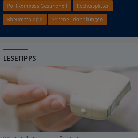
PolitKompass Gesundheit
Rechtssplitter
Rheumatologie
Seltene Erkrankungen
LESETIPPS