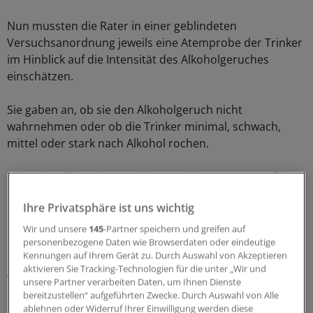
Nun mussten die Rater in einer geblindeten
Versuchsanordnung jeweils eine Atemprobe der Trinker
im Hinblick auf die Intensität des Alkoholgeruches
einschätzen.
Sie gaben an, ob sie den Alkoholgeruch nicht
wahrnehmen oder ob die Trinker minimal, schwach,
mittel oder stark nach Alkohol rochen.
Die Reihenfolge der Zuordnung Trinker zu Rater erfolgte
dabei randomisiert. Jeder Rater musste aber im Rahmen
Ihre Privatsphäre ist uns wichtig
des Versuches jeden Trinker einmal testen, was 240
Einzeltestungen ergab.
Wir und unsere
145
-Partner speichern und greifen auf
personenbezogene Daten wie Browserdaten oder eindeutige
Kennungen auf Ihrem Gerät zu. Durch Auswahl von Akzeptieren
Das Ergebnis: Die nüchtern gebliebenen Probanden
aktivieren Sie Tracking-Technologien für die unter „Wir und
wurden in 30 von 48 Testungen (62,5 Prozent)
unsere Partner verarbeiten Daten, um Ihnen Dienste
zutreffend als nüchtern erkannt, schreiben die Autoren.
bereitzustellen“ aufgeführten Zwecke. Durch Auswahl von Alle
ablehnen oder Widerruf Ihrer Einwilligung werden diese