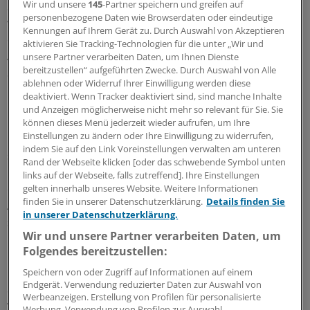
Seine Darlegungen unterfüttert Hirschhausen mit
Wir und unsere
145
-Partner speichern und greifen auf
personenbezogene Daten wie Browserdaten oder eindeutige
wissenschaftlichen Studien, Anekdoten aus seiner
Kennungen auf Ihrem Gerät zu. Durch Auswahl von Akzeptieren
eigenen Mediziner-Laufbahn und auch mal mit einem
aktivieren Sie Tracking-Technologien für die unter „Wir und
Arzt-Witz, so dass die humoristische Dosierung auf 220
unsere Partner verarbeiten Daten, um Ihnen Dienste
bereitzustellen“ aufgeführten Zwecke. Durch Auswahl von Alle
Seiten durchaus variabel bleibt. "Die Leber wächst mit
ablehnen oder Widerruf Ihrer Einwilligung werden diese
ihren Aufgaben" ist übrigens fünf Cent billiger als die
deaktiviert. Wenn Tracker deaktiviert sind, sind manche Inhalte
Praxisgebühr.
und Anzeigen möglicherweise nicht mehr so relevant für Sie. Sie
können dieses Menü jederzeit wieder aufrufen, um Ihre
Einstellungen zu ändern oder Ihre Einwilligung zu widerrufen,
Hirschhausen ist seit vielen Jahren als Kabarettist und
indem Sie auf den Link Voreinstellungen verwalten am unteren
seit dem Erscheinen seines Ratgebers "Arzt-Deutsch,
Rand der Webseite klicken [oder das schwebende Symbol unten
Deutsch-Arzt" im vergangenen Jahr auch als Buchautor
links auf der Webseite, falls zutreffend]. Ihre Einstellungen
erfolgreich. Der 1967 in Frankfurt am Main geborene
gelten innerhalb unseres Website. Weitere Informationen
finden Sie in unserer Datenschutzerklärung.
Details finden Sie
Arzt hat Medizin und Wissenschaftsjournalismus
in unserer Datenschutzerklärung.
studiert und seine Karriere als Fernsehmoderator einer
Wir und unsere Partner verarbeiten Daten, um
Gesundheitssendung im Hessischen Rundfunk
Folgendes bereitzustellen:
begonnen. Der Durchbruch als Solokabarettist gelang
ihm 2002 mit seinem Programm "Die Sprechstunde".
Speichern von oder Zugriff auf Informationen auf einem
Endgerät. Verwendung reduzierter Daten zur Auswahl von
Seither ist er aus der Kabarett-Szene nicht mehr
Werbeanzeigen. Erstellung von Profilen für personalisierte
wegzudenken. Hirschhausen, der auch als Humortrainer
Werbung. Verwendung von Profilen zur Auswahl