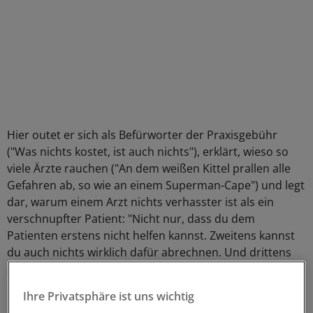
Hier outet er sich als Befürworter der Praxisgebühr
("Was nichts kostet, ist auch nichts"), erklärt, wieso so
viele Ärzte rauchen ("An dem weißen Kittel prallen alle
Gefahren ab, so wie an einem Superman-Cape") und legt
dar, warum einem Arzt nichts verhasster ist als ein
verschnupfter Patient: "Nicht nur, dass du dem
Patienten erstens nicht helfen kannst. Zweitens kannst
du auch nichts wirklich dafür abrechnen. Und drittens
steckt er alle anderen im Wartezimmer an, die wirklich
eine lukrative Krankheit gehabt hätten!"
Ihre Privatsphäre ist uns wichtig