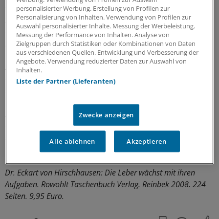
tätig ist, hat unter dem Motto "Humor hilft heilen"
personalisierter Werbung. Erstellung von Profilen zur
Personalisierung von Inhalten. Verwendung von Profilen zur
zudem den Verein "Rote Nasen Deutschland" gegründet,
Auswahl personalisierter Inhalte. Messung der Werbeleistung.
der Clowns in Krankenhäuser bringt, um junge Patienten
Messung der Performance von Inhalten. Analyse von
zu erheitern.
Zielgruppen durch Statistiken oder Kombinationen von Daten
aus verschiedenen Quellen. Entwicklung und Verbesserung der
Angebote. Verwendung reduzierter Daten zur Auswahl von
Am Ende hält der Autor noch einen Tipp für die bereit,
Inhalten.
die meinen, auf Alkohol nicht verzichten zu können, weil
Liste der Partner (Lieferanten)
sie ohne viel zu schüchtern sind: "Viel gesünder, als sich
richtig zu betrinken, ist, einfach so zu tun, als ob." Hier
zitiert er eine Studie, nach der alkoholfreie Cocktails
Zwecke anzeigen
einen Placebo-Effekt zeigten, wenn Probanden
suggeriert wurde, ihre Getränke enthielten Alkohol.
Alle ablehnen
Akzeptieren
"Hauptsache, man fällt selbst drauf rein!"
Dr. Eckart von Hirschhausen: Die Leber wächst mit ihren
Aufgaben. Rowohlt Taschenbuch Verlag. Reinbek 2008. 224
Seiten. 9,95 Euro.