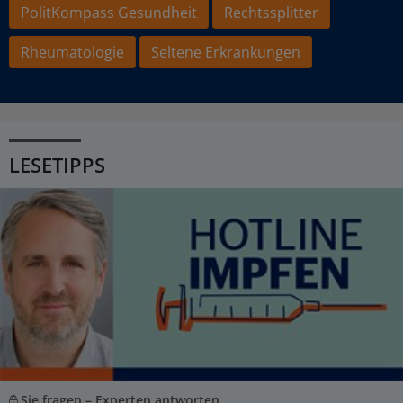
PolitKompass Gesundheit
Rechtssplitter
Rheumatologie
Seltene Erkrankungen
LESETIPPS
Sie fragen – Experten antworten