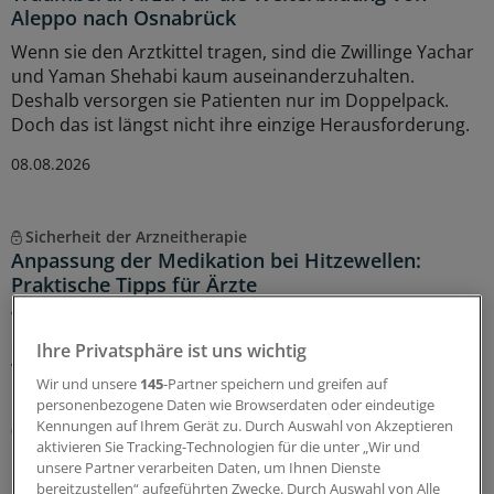
Aleppo nach Osnabrück
Wenn sie den Arztkittel tragen, sind die Zwillinge Yachar
und Yaman Shehabi kaum auseinanderzuhalten.
Deshalb versorgen sie Patienten nur im Doppelpack.
Doch das ist längst nicht ihre einzige Herausforderung.
08.08.2026
Sicherheit der Arzneitherapie
Anpassung der Medikation bei Hitzewellen:
Praktische Tipps für Ärzte
Wann und wie genau sollte die Arzneitherapie während
einer Hitzewelle angepasst werden? Die CALOR-Liste, die
Ihre Privatsphäre ist uns wichtig
von Medizinern entwickelt wurde, soll Praxisteams und
Wir und unsere
145
-Partner speichern und greifen auf
Pflegekräften Orientierung bieten.
personenbezogene Daten wie Browserdaten oder eindeutige
Kennungen auf Ihrem Gerät zu. Durch Auswahl von Akzeptieren
08.08.2026
aktivieren Sie Tracking-Technologien für die unter „Wir und
unsere Partner verarbeiten Daten, um Ihnen Dienste
bereitzustellen“ aufgeführten Zwecke. Durch Auswahl von Alle