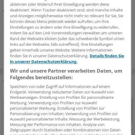
Glosse
ablehnen oder Widerruf Ihrer Einwilligung werden diese
Ärztlicher Hitzehass
deaktiviert. Wenn Tracker deaktiviert sind, sind manche Inhalte
und Anzeigen möglicherweise nicht mehr so relevant für Sie. Sie
Es gibt viele Gründe, den Sommer toll zu finden – für
können dieses Menü jederzeit wieder aufrufen, um Ihre
Ärzte kann die warme Jahreszeit aber anstrengend sein:
Einstellungen zu ändern oder Ihre Einwilligung zu widerrufen,
Manchmal liegt es an Patienten, manchmal an Kollegen...
indem Sie auf den Link Voreinstellungen verwalten am unteren
Einblicke in nervige Jahresseiten.
Rand der Webseite klicken [oder das schwebende Symbol unten
links auf der Webseite, falls zutreffend]. Ihre Einstellungen
07.08.2026
gelten innerhalb unseres Website. Weitere Informationen
finden Sie in unserer Datenschutzerklärung.
Details finden Sie
in unserer Datenschutzerklärung.
Wir und unsere Partner verarbeiten Daten, um
Folgendes bereitzustellen:
Speichern von oder Zugriff auf Informationen auf einem
DAS KÖNNTE SIE AUCH INTERESSIEREN
Endgerät. Verwendung reduzierter Daten zur Auswahl von
Werbeanzeigen. Erstellung von Profilen für personalisierte
Werbung. Verwendung von Profilen zur Auswahl
personalisierter Werbung. Erstellung von Profilen zur
Personalisierung von Inhalten. Verwendung von Profilen zur
Auswahl personalisierter Inhalte. Messung der Werbeleistung.
Messung der Performance von Inhalten. Analyse von
Zielgruppen durch Statistiken oder Kombinationen von Daten