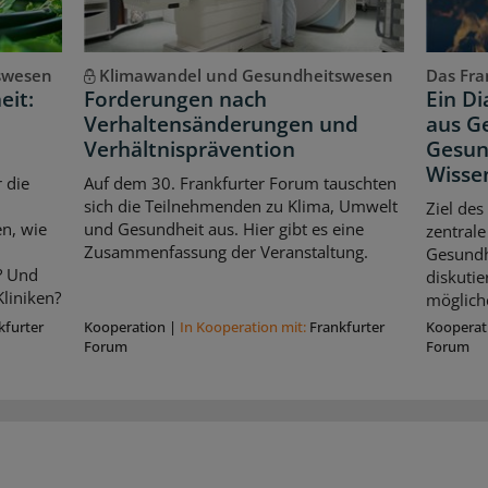
swesen
Klimawandel und Gesundheitswesen
Das Fran
eit:
Forderungen nach
Ein D
Verhaltensänderungen und
aus Ge
Verhältnisprävention
Gesun
Wisse
 die
Auf dem 30. Frankfurter Forum tauschten
sich die Teilnehmenden zu Klima, Umwelt
Ziel des
n, wie
und Gesundheit aus. Hier gibt es eine
zentrale
Zusammenfassung der Veranstaltung.
Gesundhe
? Und
diskuti
liniken?
möglich
kfurter
Kooperation
|
In Kooperation mit:
Frankfurter
Kooperat
Forum
Forum