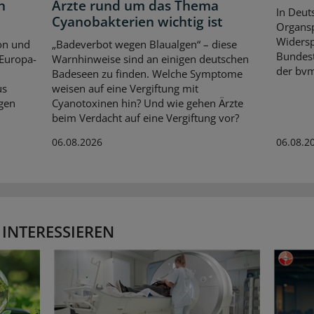
n
Ärzte rund um das Thema
In Deut
Cyanobakterien wichtig ist
Organsp
Widersp
on und
„Badeverbot wegen Blaualgen“ – diese
Bundest
 Europa-
Warnhinweise sind an einigen deutschen
der bvm
Badeseen zu finden. Welche Symptome
us
weisen auf eine Vergiftung mit
gen
Cyanotoxinen hin? Und wie gehen Ärzte
beim Verdacht auf eine Vergiftung vor?
06.08.2026
06.08.2
 INTERESSIEREN