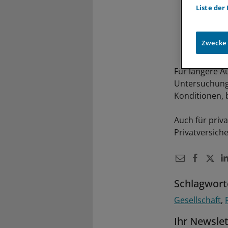
Liste der
Zwecke
Für längere A
Untersuchung 
Konditionen, 
Auch für priva
Privatversich
Schlagwort
Gesellschaft
Ihr Newsle