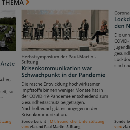
 THEMA
Corona
Lockd
den 
Die unm
COVID-1
Jugendl
gesundh
Herbstsymposium der Paul-Martini-
Lockdow
Stiftung
 Ärzte
sind nac
Krisenkommunikation war
Schwachpunkt in der Pandemie
scher,
Die rasche Entwicklung hochwirksamer
Impfstoffe binnen weniger Monate hat in
eit, so
der COVID-19-Pandemie entscheidend zum
er
Gesundheitsschutz beigetragen.
Nachholbedarf gibt es hingegen in der
Krisenkommunikation.
tützung
Sonderbericht
|
Mit freundlicher Unterstützung
Sonderbe
von:
vfa und Paul-Martini-Stiftung
von:
vfa 