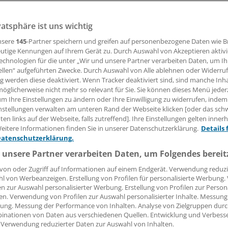
vatsphäre ist uns wichtig
09.06.2008, 15:36 Uhr
nsere
145
-Partner speichern und greifen auf personenbezogene Daten wie 
utige Kennungen auf Ihrem Gerät zu. Durch Auswahl von Akzeptieren aktivi
echnologien für die unter „Wir und unsere Partner verarbeiten Daten, um I
ellen“ aufgeführten Zwecke. Durch Auswahl von Alle ablehnen oder Widerruf
geren Aufenthalt im Ausland plant, braucht dafür eine
ng werden diese deaktiviert. Wenn Tracker deaktiviert sind, sind manche Inh
cherung.
öglicherweise nicht mehr so relevant für Sie. Sie können dieses Menü jeder
um Ihre Einstellungen zu ändern oder Ihre Einwilligung zu widerrufen, indem
nstellungen verwalten am unteren Rand der Webseite klicken [oder das sc
Reisekrankenversicherungen, die teilweise sehr günstig zu h
en links auf der Webseite, falls zutreffend]. Ihre Einstellungen gelten inner
nicht: Bei ihnen ist die Geltungsdauer limitiert, beispielswei
eitere Informationen finden Sie in unserer Datenschutzerklärung.
Details 
 45 Tage pro Reise.
Datenschutzerklärung.
 unsere Partner verarbeiten Daten, um Folgendes bereit
von oder Zugriff auf Informationen auf einem Endgerät. Verwendung reduzi
l von Werbeanzeigen. Erstellung von Profilen für personalisierte Werbung
en zur Auswahl personalisierter Werbung. Erstellung von Profilen zur Person
en. Verwendung von Profilen zur Auswahl personalisierter Inhalte. Messung
ung. Messung der Performance von Inhalten. Analyse von Zielgruppen durch
inationen von Daten aus verschiedenen Quellen. Entwicklung und Verbess
 Verwendung reduzierter Daten zur Auswahl von Inhalten.