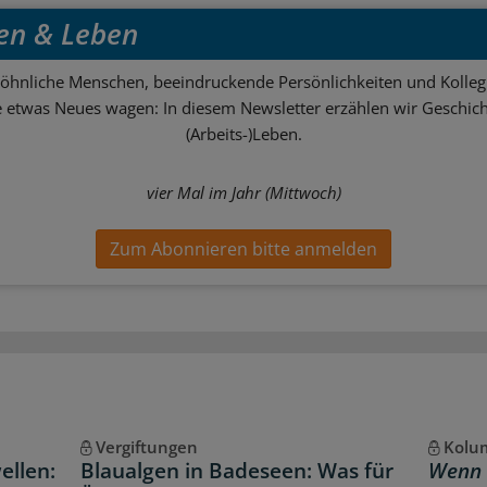
en & Leben
hnliche Menschen, beeindruckende Persönlichkeiten und Kolle
ie etwas Neues wagen: In diesem Newsletter erzählen wir Geschic
(Arbeits-)Leben.
vier Mal im Jahr (Mittwoch)
Zum Abonnieren bitte anmelden
Vergiftungen
Kolum
ellen:
Blaualgen in Badeseen: Was für
Wenn 