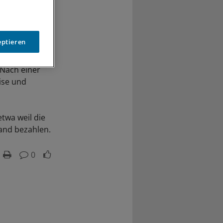
eptieren
 Nach einer
ise und
etwa weil die
and bezahlen.
0