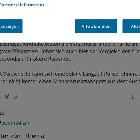
 Partner (Lieferanten)
 anzeigen
Alle ablehnen
Akz
uslandsaufenthalte bieten die Versicherer andere Tarife an.
von "Finanztest" lohnt sich auch hier der Vergleich der Pre
besonders für ältere Reisende.
t Versicherte kann sich eine solche Langzeit-Police lohnen, 
erer nicht immer einen Krankenrücktransport aus dem Ausl
e:
Reisemedizin
tter zum Thema