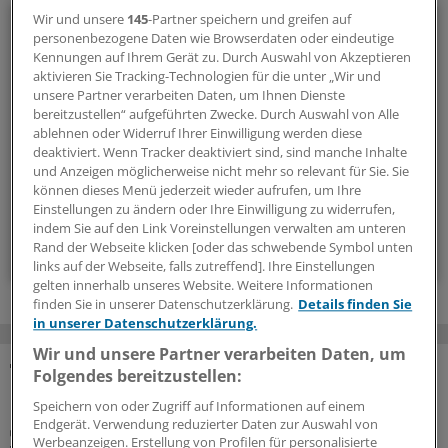
Wir und unsere
145
-Partner speichern und greifen auf
Menschen & Leben
personenbezogene Daten wie Browserdaten oder eindeutige
Kennungen auf Ihrem Gerät zu. Durch Auswahl von Akzeptieren
Außergewöhnliche Menschen, beeindruckende
aktivieren Sie Tracking-Technologien für die unter „Wir und
Persönlichkeiten und Kolleginnen und Kollegen, die etwas
unsere Partner verarbeiten Daten, um Ihnen Dienste
bereitzustellen“ aufgeführten Zwecke. Durch Auswahl von Alle
Neues wagen: In diesem Newsletter erzählen wir
ablehnen oder Widerruf Ihrer Einwilligung werden diese
Geschichten aus dem (Arbeits-)Leben.
deaktiviert. Wenn Tracker deaktiviert sind, sind manche Inhalte
und Anzeigen möglicherweise nicht mehr so relevant für Sie. Sie
können dieses Menü jederzeit wieder aufrufen, um Ihre
vier Mal im Jahr (Mittwoch)
Einstellungen zu ändern oder Ihre Einwilligung zu widerrufen,
indem Sie auf den Link Voreinstellungen verwalten am unteren
Zum Abonnieren bitte anmelden
Rand der Webseite klicken [oder das schwebende Symbol unten
links auf der Webseite, falls zutreffend]. Ihre Einstellungen
gelten innerhalb unseres Website. Weitere Informationen
finden Sie in unserer Datenschutzerklärung.
Details finden Sie
in unserer Datenschutzerklärung.
Wir und unsere Partner verarbeiten Daten, um
Folgendes bereitzustellen:
MEHR ZUM THEMA
Speichern von oder Zugriff auf Informationen auf einem
Endgerät. Verwendung reduzierter Daten zur Auswahl von
Seltene Erkrankung
Werbeanzeigen. Erstellung von Profilen für personalisierte