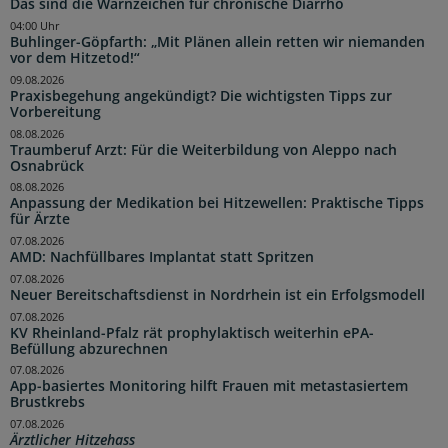
Das sind die Warnzeichen für chronische Diarrhö
04:00 Uhr
Buhlinger-Göpfarth: „Mit Plänen allein retten wir niemanden
vor dem Hitzetod!“
09.08.2026
Praxisbegehung angekündigt? Die wichtigsten Tipps zur
Vorbereitung
08.08.2026
Traumberuf Arzt: Für die Weiterbildung von Aleppo nach
Osnabrück
08.08.2026
Anpassung der Medikation bei Hitzewellen: Praktische Tipps
für Ärzte
07.08.2026
AMD: Nachfüllbares Implantat statt Spritzen
07.08.2026
Neuer Bereitschaftsdienst in Nordrhein ist ein Erfolgsmodell
07.08.2026
KV Rheinland-Pfalz rät prophylaktisch weiterhin ePA-
Befüllung abzurechnen
07.08.2026
App-basiertes Monitoring hilft Frauen mit metastasiertem
Brustkrebs
07.08.2026
Ärztlicher Hitzehass