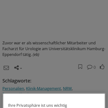
Zuvor war er als wissenschaftlicher Mitarbeiter und
Facharzt für Urologie am Universitätsklinikum Hamburg-
Eppendorf tätig.
(eb)
0
Schlagworte:
Personalien
Klinik-Management
NRW
Prostata-Karzinom
Ihr Newsletter zum Thema
Ihre Privatsphäre ist uns wichtig