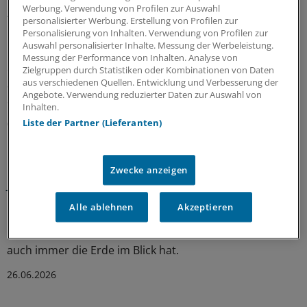
Tübinger Ärztin treibt Neugeborenen-Screening
Werbung. Verwendung von Profilen zur Auswahl
für Metachromatische Leukodystrophie voran
personalisierter Werbung. Erstellung von Profilen zur
Personalisierung von Inhalten. Verwendung von Profilen zur
Dr. Lucia Laugwitz erforscht die seltene Erkrankung
Auswahl personalisierter Inhalte. Messung der Werbeleistung.
Metachromatische Leukodystrophie. Erst seit 2021 gibt
Messung der Performance von Inhalten. Analyse von
es eine Therapie. Die Neurowissenschaftlerin arbeitet
Zielgruppen durch Statistiken oder Kombinationen von Daten
aus verschiedenen Quellen. Entwicklung und Verbesserung der
am Aufbau eines bundesweiten Neugeborenen-
Angebote. Verwendung reduzierter Daten zur Auswahl von
Screenings.
Inhalten.
Liste der Partner (Lieferanten)
04.07.2026
Raumfahrtmediziner im Porträt
Zwecke anzeigen
Jens Jordan – ein Arzt für Weltall und Erde
Eigentlich wollte Jens Jordan Hausarzt werden – jetzt
Alle ablehnen
Akzeptieren
leitet er das Institut für Luft- und Raumfahrtmedizin in
Köln. Woran er forscht und warum Raumfahrtmedizin
auch immer die Erde im Blick hat.
26.06.2026