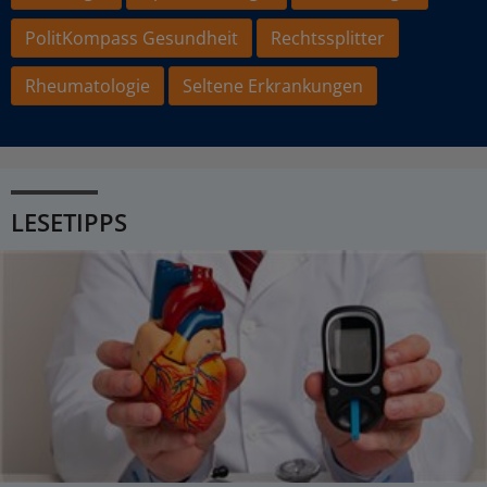
PolitKompass Gesundheit
Rechtssplitter
Rheumatologie
Seltene Erkrankungen
LESETIPPS