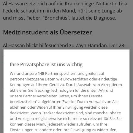
Al Hassan setzt sich auf die Krankenliege. Notärztin Lisa
Federle schaut ihm in den Mund, hört seine Lunge ab
und misst Fieber. "Bronchitis", lautet die Diagnose.
Medizinstudent als Übersetzer
Al Hassan blickt hilfesuchend zu Zayn Hamdan. Der 28-
jährige Tübinger Medizinstudent gehört zum Team und
übersetzt alles auf Arabisch
: dass al Hassan einen
Ihre Privatsphäre ist uns wichtig
Hustensaft gegen den Schleim in den Bronchien
bekommt und ein Nasenspray gegen den Schnupfen.
Wir und unsere
145
-Partner speichern und greifen auf
personenbezogene Daten wie Browserdaten oder eindeutige
Die Medikamente gibt es gleich auf die Hand, zur
Kennungen auf Ihrem Gerät zu. Durch Auswahl von Akzeptieren
Apotheke muss al Hassan nicht.
aktivieren Sie Tracking-Technologien für die unter „Wir und
unsere Partner verarbeiten Daten, um Ihnen Dienste
bereitzustellen“ aufgeführten Zwecke. Durch Auswahl von Alle
Wie dem jungen Mann im baden-württembergischen
ablehnen oder Widerruf Ihrer Einwilligung werden diese
Tübingen fällt es vielen Asylbewerbern in Deutschland
deaktiviert. Wenn Tracker deaktiviert sind, sind manche Inhalte
schwer, zum Arzt zu gehen. Die meisten sprechen wenig
und Anzeigen möglicherweise nicht mehr so relevant für Sie. Sie
Deutsch, berichtet Federle. Eine Apothekerin zu
können dieses Menü jederzeit wieder aufrufen, um Ihre
Einstellungen zu ändern oder Ihre Einwilligung zu widerrufen,
verstehen, ist gar nicht so einfach. Selbstständig einen