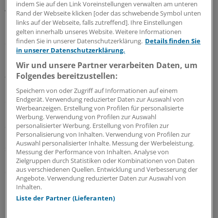
indem Sie auf den Link Voreinstellungen verwalten am unteren
Arzt zu finden, kann auch ein Problem sein.
Rand der Webseite klicken [oder das schwebende Symbol unten
links auf der Webseite, falls zutreffend]. Ihre Einstellungen
"Wenn die Flüchtlinge nicht zum Arzt kommen können,
gelten innerhalb unseres Website. Weitere Informationen
finden Sie in unserer Datenschutzerklärung.
Details finden Sie
dann kommt der Arzt eben zu ihnen", sagt Notärztin
in unserer Datenschutzerklärung.
Federle. Sie als ehrenamtliche Präsidentin des DRK-
Wir und unsere Partner verarbeiten Daten, um
Kreisverbands hat das Projekt der mobilen Arztpraxis
Folgendes bereitzustellen:
für Flüchtlinge im Kreis Tübingen ins Leben gerufen. Die
Idee der mobilen Sprechstunde trifft auch andernorts
Speichern von oder Zugriff auf Informationen auf einem
Endgerät. Verwendung reduzierter Daten zur Auswahl von
einen Nerv.
Werbeanzeigen. Erstellung von Profilen für personalisierte
Werbung. Verwendung von Profilen zur Auswahl
So versorgt mittlerweile auch im Kreis Esslingen eine
personalisierter Werbung. Erstellung von Profilen zur
Personalisierung von Inhalten. Verwendung von Profilen zur
mobile Praxis Flüchtlinge in großen Unterkünften. Dort
Auswahl personalisierter Inhalte. Messung der Werbeleistung.
stellt der Malteser Hilfsdienst Fahrzeug und Personal
Messung der Performance von Inhalten. Analyse von
bereit. Anrufe bekommt Federle aus ganz Deutschland -
Zielgruppen durch Statistiken oder Kombinationen von Daten
aus verschiedenen Quellen. Entwicklung und Verbesserung der
das Konzept spricht sich rum.
Angebote. Verwendung reduzierter Daten zur Auswahl von
Inhalten.
Mobil wurde mit Spenden finanziert
Liste der Partner (Lieferanten)
Die Tübinger Flüchtlingspraxis fährt etwa 16