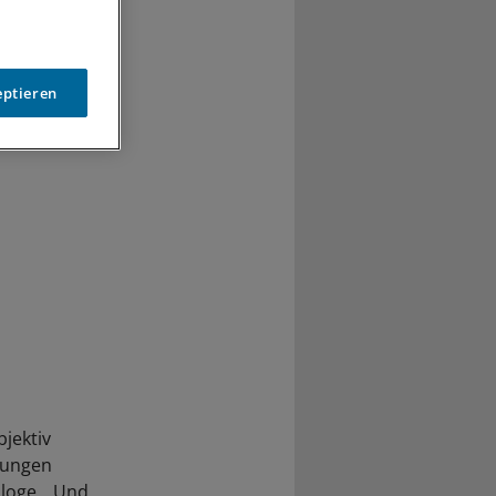
orbelasteter
eptieren
jektiv
jungen
ologe. „Und