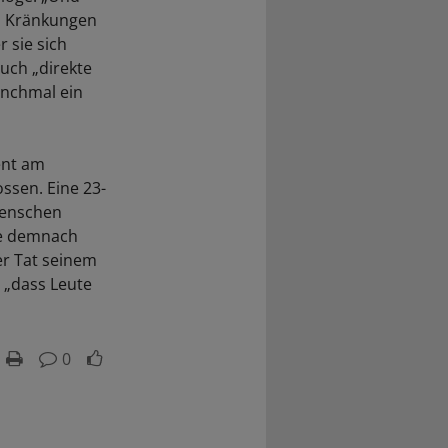
en Kränkungen
 sie sich
uch „direkte
manchmal ein
ent am
ssen. Eine 23-
Menschen
de demnach
er Tat seinem
 „dass Leute
0