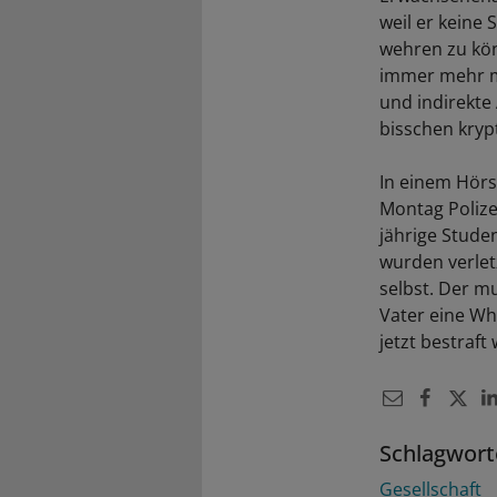
weil er keine 
wehren zu könn
immer mehr mi
und indirekte 
bisschen krypt
In einem Hörs
Montag Polize
jährige Stude
wurden verlet
selbst. Der m
Vater eine Wh
jetzt bestraf
Schlagwort
Gesellschaft