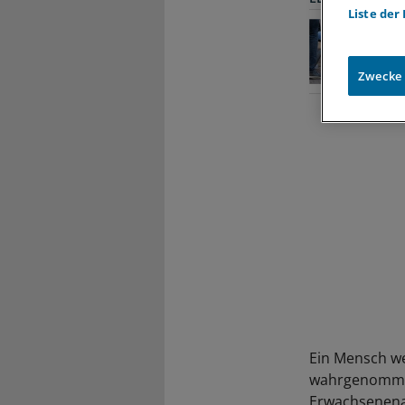
Liste der
Zwecke
Ein Mensch we
wahrgenommen
Erwachsenenal