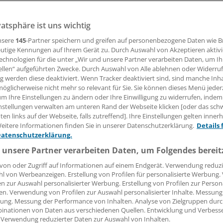
vatsphäre ist uns wichtig
ehle eine Strategie, mit subjektiv erlebten Kränkungen prof
 der Polizeipsychologe Adolf Gallwitz.
nsere
145
-Partner speichern und greifen auf personenbezogene Daten wie 
utige Kennungen auf Ihrem Gerät zu. Durch Auswahl von Akzeptieren aktivi
echnologien für die unter „Wir und unsere Partner verarbeiten Daten, um I
ellen“ aufgeführten Zwecke. Durch Auswahl von Alle ablehnen oder Widerruf
25.01.2022, 13:35 Uhr
ng werden diese deaktiviert. Wenn Tracker deaktiviert sind, sind manche Inh
öglicherweise nicht mehr so relevant für Sie. Sie können dieses Menü jeder
um Ihre Einstellungen zu ändern oder Ihre Einwilligung zu widerrufen, indem
nstellungen verwalten am unteren Rand der Webseite klicken [oder das sc
en links auf der Webseite, falls zutreffend]. Ihre Einstellungen gelten inner
okläufer haben nach Ansicht des Polizeipsychologen Adolf 
eitere Informationen finden Sie in unserer Datenschutzerklärung.
Details 
Datenschutzerklärung.
iffen wie
dem in Heidelberg
ein gemeinsames Denkmuster. 
 des Untergehens gesucht“, sagte Gallwitz dem Radiosende
 unsere Partner verarbeiten Daten, um Folgendes bereit
enstag. „Ein Suizid war ihm letztlich einfach zu banal.“ Die T
von oder Zugriff auf Informationen auf einem Endgerät. Verwendung reduzi
änger und „auch nicht immer nur Leute, die schwer psychisc
l von Werbeanzeigen. Erstellung von Profilen für personalisierte Werbung
en zur Auswahl personalisierter Werbung. Erstellung von Profilen zur Person
. „Es sind teilweise Leute, die Mitglieder von Vereinen sind, 
en. Verwendung von Profilen zur Auswahl personalisierter Inhalte. Messung
standen.“
ung. Messung der Performance von Inhalten. Analyse von Zielgruppen durch
inationen von Daten aus verschiedenen Quellen. Entwicklung und Verbess
 Verwendung reduzierter Daten zur Auswahl von Inhalten.
H