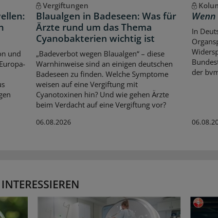
Vergiftungen
Kolum
ellen:
Blaualgen in Badeseen: Was für
Wenn 
n
Ärzte rund um das Thema
In Deut
Cyanobakterien wichtig ist
Organsp
Widersp
on und
„Badeverbot wegen Blaualgen“ – diese
Bundest
 Europa-
Warnhinweise sind an einigen deutschen
der bvm
Badeseen zu finden. Welche Symptome
us
weisen auf eine Vergiftung mit
gen
Cyanotoxinen hin? Und wie gehen Ärzte
beim Verdacht auf eine Vergiftung vor?
06.08.2026
06.08.2
 INTERESSIEREN