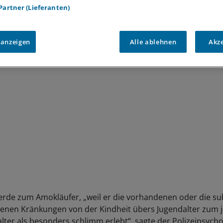
 Partner (Lieferanten)
Amoklauf an Uni Heidelberg
Polizei: Amokläufer war wohl psychisch v
Einzeltäter
 anzeigen
Alle ablehnen
Akz
rde zum Amokläufer, „weil er die vorhandenen oder die sub
en Kränkungen von der Kindheit übers Jugendalter zum 
ter als besonders schlimm erlebt“, sagte der Polizeipsych