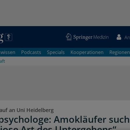
An
swissen
Podcasts
Specials
Kooperationen
Regionen
aft
uf an Uni Heidelberg
ipsychologe: Amokläufer suc
iose Art des Untergehens“