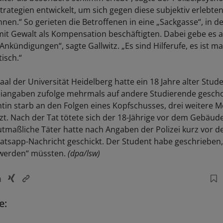
Strategien entwickelt, um sich gegen diese subjektiv erlebt
en.“ So gerieten die Betroffenen in eine „Sackgasse“, in der
t Gewalt als Kompensation beschäftigten. Dabei gebe es a
Ankündigungen“, sagte Gallwitz. „Es sind Hilferufe, es ist 
isch.“
aal der Universität Heidelberg hatte ein 18 Jahre alter Stud
iangaben zufolge mehrmals auf andere Studierende gescho
ntin starb an den Folgen eines Kopfschusses, drei weitere 
zt. Nach der Tat tötete sich der 18-Jährige vor dem Gebäu
utmaßliche Täter hatte nach Angaben der Polizei kurz vor d
atsapp-Nachricht geschickt. Der Student habe geschrieben,
t werden“ müssten.
(dpa/lsw)
e: