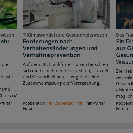
swesen
Klimawandel und Gesundheitswesen
Das Fran
eit:
Forderungen nach
Ein D
Verhaltensänderungen und
aus Ge
Verhältnisprävention
Gesun
Wisse
 die
Auf dem 30. Frankfurter Forum tauschten
sich die Teilnehmenden zu Klima, Umwelt
Ziel des
n, wie
und Gesundheit aus. Hier gibt es eine
zentrale
Zusammenfassung der Veranstaltung.
Gesundhe
? Und
diskuti
liniken?
möglich
kfurter
Kooperation
|
In Kooperation mit:
Frankfurter
Kooperat
Forum
Forum