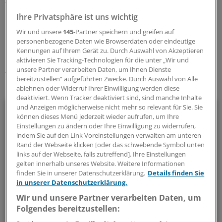
Ihre Privatsphäre ist uns wichtig
0
Wir und unsere
145
-Partner speichern und greifen auf
personenbezogene Daten wie Browserdaten oder eindeutige
Kennungen auf Ihrem Gerät zu. Durch Auswahl von Akzeptieren
Schlagworte:
aktivieren Sie Tracking-Technologien für die unter „Wir und
Gesellschaft
unsere Partner verarbeiten Daten, um Ihnen Dienste
bereitzustellen“ aufgeführten Zwecke. Durch Auswahl von Alle
Ihr Newsletter zum Thema
ablehnen oder Widerruf Ihrer Einwilligung werden diese
deaktiviert. Wenn Tracker deaktiviert sind, sind manche Inhalte
Menschen & Leben
und Anzeigen möglicherweise nicht mehr so relevant für Sie. Sie
können dieses Menü jederzeit wieder aufrufen, um Ihre
Einstellungen zu ändern oder Ihre Einwilligung zu widerrufen,
Außergewöhnliche Menschen, beeindruckende
indem Sie auf den Link Voreinstellungen verwalten am unteren
Persönlichkeiten und Kolleginnen und Kollegen, die etwas
Rand der Webseite klicken [oder das schwebende Symbol unten
links auf der Webseite, falls zutreffend]. Ihre Einstellungen
Neues wagen: In diesem Newsletter erzählen wir
gelten innerhalb unseres Website. Weitere Informationen
Geschichten aus dem (Arbeits-)Leben.
finden Sie in unserer Datenschutzerklärung.
Details finden Sie
in unserer Datenschutzerklärung.
vier Mal im Jahr (Mittwoch)
Wir und unsere Partner verarbeiten Daten, um
Folgendes bereitzustellen:
Zum Abonnieren bitte anmelden