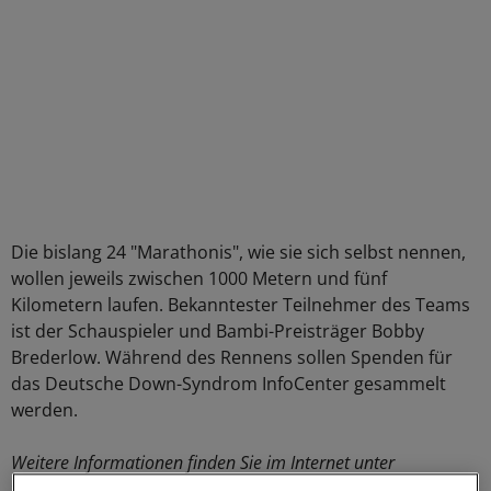
Die bislang 24 "Marathonis", wie sie sich selbst nennen,
wollen jeweils zwischen 1000 Metern und fünf
Kilometern laufen. Bekanntester Teilnehmer des Teams
ist der Schauspieler und Bambi-Preisträger Bobby
Brederlow. Während des Rennens sollen Spenden für
das Deutsche Down-Syndrom InfoCenter gesammelt
werden.
Weitere Informationen finden Sie im Internet unter
www.down-syndrom-marathonstaffel.de