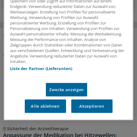
Speichern von oder Zugriff auf Informationen auf einem
Endgerät. Verwendung reduzierter Daten zur Auswahl von
Werbeanzeigen. Erstellung von Profilen für personalisierte
Werbung. Verwendung von Profilen zur Auswahl
personalisierter Werbung. Erstellung von Profilen zur
Personalisierung von Inhalten. Verwendung von Profilen zur
Auswahl personalisierter Inhalte. Messung der Werbeleistung.
Messung der Performance von Inhalten. Analyse von
MEHR ZUM THEMA
Zielgruppen durch Statistiken oder Kombinationen von Daten
aus verschiedenen Quellen. Entwicklung und Verbesserung der
Porträt
Angebote. Verwendung reduzierter Daten zur Auswahl von
Traumberuf Arzt: Für die Weiterbildung von
Inhalten.
Aleppo nach Osnabrück
Liste der Partner (Lieferanten)
Wenn sie den Arztkittel tragen, sind die Zwillinge Yachar
und Yaman Shehabi kaum auseinanderzuhalten.
Zwecke anzeigen
Deshalb versorgen sie Patienten nur im Doppelpack.
Doch das ist längst nicht ihre einzige Herausforderung.
Alle ablehnen
Akzeptieren
08.08.2026
Sicherheit der Arzneitherapie
Anpassung der Medikation bei Hitzewellen: