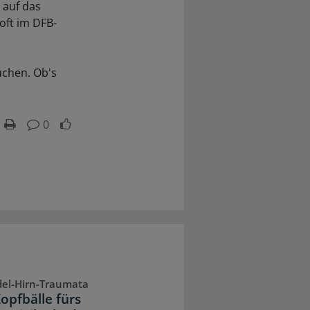
 auf das
oft im DFB-
uchen. Ob's
0
el-Hirn-Traumata
opfbälle fürs