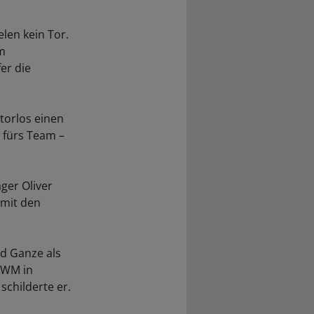
elen kein Tor.
im
er die
 torlos einen
 fürs Team –
ger Oliver
 mit den
nd Ganze als
r WM in
schilderte er.