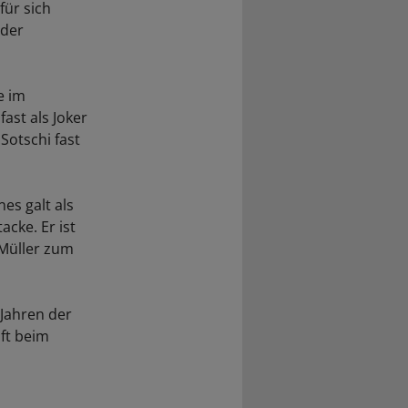
für sich
 der
e im
ast als Joker
Sotschi fast
es galt als
acke. Er ist
Müller zum
 Jahren der
uft beim