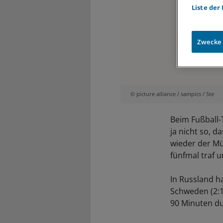
Liste der
Zwecke
© picture alliance / sampics / Ste
Beim Fußball-
ja nicht so, d
wieder der Mü
fünfmal traf 
In Russland h
Schweden (2:1
90 Minuten du