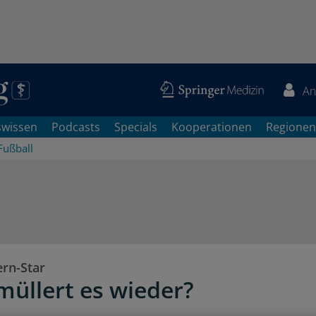
An
swissen
Podcasts
Specials
Kooperationen
Regionen
Fußball
ern-Star
üllert es wieder?