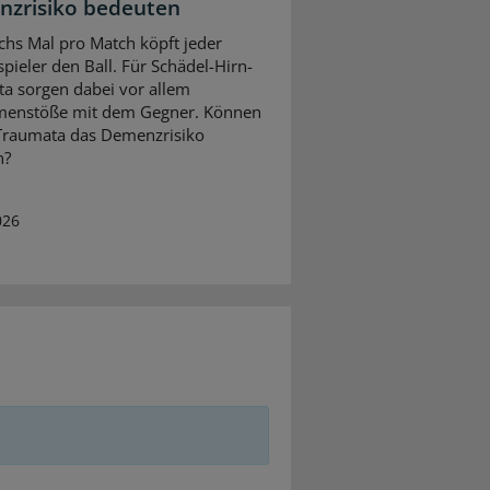
zrisiko bedeuten
chs Mal pro Match köpft jeder
spieler den Ball. Für Schädel-Hirn-
a sorgen dabei vor allem
enstöße mit dem Gegner. Können
Traumata das Demenzrisiko
n?
026