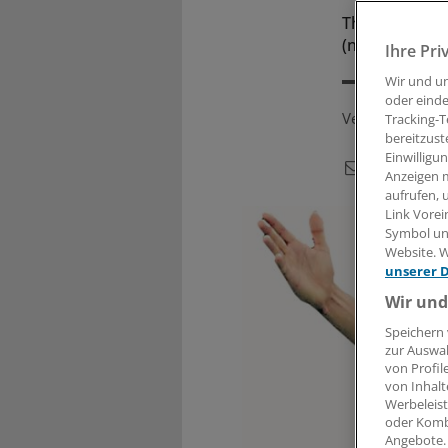
Thomas Müller
(noch) nicht i
Ihre Pri
Wir und u
oder einde
Veröffentlicht:
Tracking-T
bereitzust
Einwilligu
Anzeigen m
aufrufen, 
Link Vorei
Symbol unt
Website. W
unserer 
Wir und
Speichern 
zur Auswah
von Profil
von Inhalt
Werbeleist
oder Komb
Angebote.