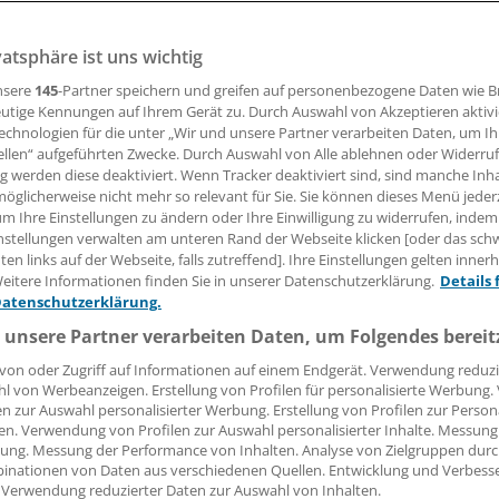
 gibt Rätsel auf. Wie schon bei der Torlos-EM 2016 findet e
ns Turnier.
vatsphäre ist uns wichtig
nsere
145
-Partner speichern und greifen auf personenbezogene Daten wie 
utige Kennungen auf Ihrem Gerät zu. Durch Auswahl von Akzeptieren aktivi
26.06.2018, 15:40 Uhr
echnologien für die unter „Wir und unsere Partner verarbeiten Daten, um I
ellen“ aufgeführten Zwecke. Durch Auswahl von Alle ablehnen oder Widerruf
ng werden diese deaktiviert. Wenn Tracker deaktiviert sind, sind manche Inh
öglicherweise nicht mehr so relevant für Sie. Sie können dieses Menü jeder
um Ihre Einstellungen zu ändern oder Ihre Einwilligung zu widerrufen, indem
nstellungen verwalten am unteren Rand der Webseite klicken [oder das sc
en links auf der Webseite, falls zutreffend]. Ihre Einstellungen gelten inner
eitere Informationen finden Sie in unserer Datenschutzerklärung.
Details 
Datenschutzerklärung.
 unsere Partner verarbeiten Daten, um Folgendes bereit
von oder Zugriff auf Informationen auf einem Endgerät. Verwendung reduzi
l von Werbeanzeigen. Erstellung von Profilen für personalisierte Werbung
en zur Auswahl personalisierter Werbung. Erstellung von Profilen zur Person
en. Verwendung von Profilen zur Auswahl personalisierter Inhalte. Messung
ung. Messung der Performance von Inhalten. Analyse von Zielgruppen durch
inationen von Daten aus verschiedenen Quellen. Entwicklung und Verbess
 Verwendung reduzierter Daten zur Auswahl von Inhalten.