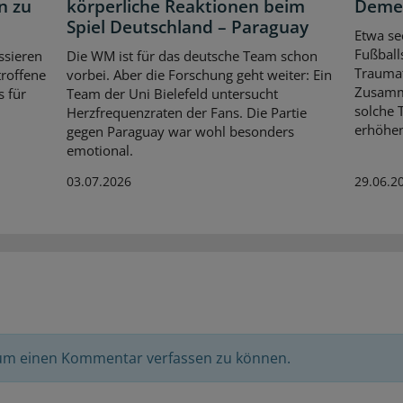
n zu
körperliche Reaktionen beim
Demen
Spiel Deutschland – Paraguay
Etwa se
Fußball
ssieren
Die WM ist für das deutsche Team schon
Traumat
troffene
vorbei. Aber die Forschung geht weiter: Ein
Zusamm
 für
Team der Uni Bielefeld untersucht
solche 
Herzfrequenzraten der Fans. Die Partie
erhöhe
gegen Paraguay war wohl besonders
emotional.
03.07.2026
29.06.2
 um einen Kommentar verfassen zu können.