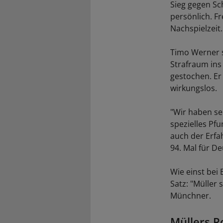
Sieg gegen Sc
persönlich. F
Nachspielzeit.
Timo Werner s
Strafraum ins
gestochen. Er
wirkungslos.
"Wir haben seh
spezielles Pfu
auch der Erfa
94. Mal für D
Wie einst bei 
Satz: "Müller 
Münchner.
Müllers R