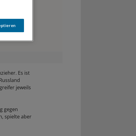
eptieren
ieher. Es ist
 Russland
reifer jeweils
eg gegen
, spielte aber