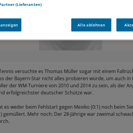
 Partner (Lieferanten)
 anzeigen
Alle ablehnen
Akz
Tennis versuchte es Thomas Müller sogar mit einem Fallrückz
ass der Bayern-Star nicht alles probieren würde, um auch in
ller der WM-Turniere von 2010 und 2014 zu sein, als der Ang
und erfolgreichster deutscher Schütze war.
at es weder beim Fehlstart gegen Mexiko (0:1) noch beim Si
) gemüllert. Mehr noch: Der 28-Jährige war zweimal schwach
rch.