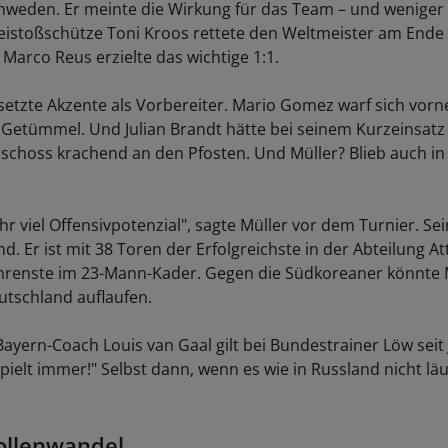
hweden. Er meinte die Wirkung für das Team – und weniger 
reistoßschütze Toni Kroos rettete den Weltmeister am Ende
 Marco Reus erzielte das wichtige 1:1.
etzte Akzente als Vorbereiter. Mario Gomez warf sich vorn
 Getümmel. Und Julian Brandt hätte bei seinem Kurzeinsatz f
 schoss krachend an den Pfosten. Und Müller? Blieb auch in 
r viel Offensivpotenzial", sagte Müller vor dem Turnier. Sein
nd. Er ist mit 38 Toren der Erfolgreichste in der Abteilung Att
hrenste im 23-Mann-Kader. Gegen die Südkoreaner könnte 
eutschland auflaufen.
Bayern-Coach Louis van Gaal gilt bei Bundestrainer Löw seit
spielt immer!" Selbst dann, wenn es wie in Russland nicht lä
ollenwandel