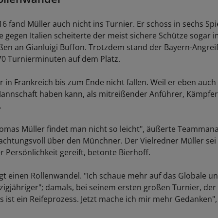
6 fand Müller auch nicht ins Turnier. Er schoss in sechs Spi
le gegen Italien scheiterte der meist sichere Schütze sogar 
ßen an Gianluigi Buffon. Trotzdem stand der Bayern-Angreif
0 Turnierminuten auf dem Platz.
r in Frankreich bis zum Ende nicht fallen. Weil er eben auch
Mannschaft haben kann, als mitreißender Anführer, Kämpfer
.
omas Müller findet man nicht so leicht", äußerte Teammana
achtungsvoll über den Münchner. Der Vielredner Müller sei
r Persönlichkeit gereift, betonte Bierhoff.
igt einen Rollenwandel. "Ich schaue mehr auf das Globale u
zigjähriger"; damals, bei seinem ersten großen Turnier, de
s ist ein Reifeprozess. Jetzt mache ich mir mehr Gedanken", 