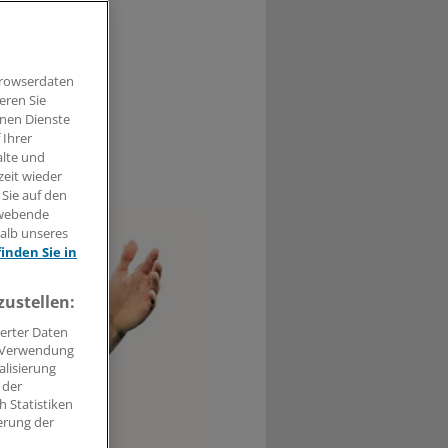
r in Russland
Browserdaten
eren Sie
hnen Dienste
 Ihrer
alte und
0
zeit wieder
 Sie auf den
hwebende
halb unseres
finden Sie in
zustellen:
erter Daten
. Verwendung
alisierung
 der
 Statistiken
erung der