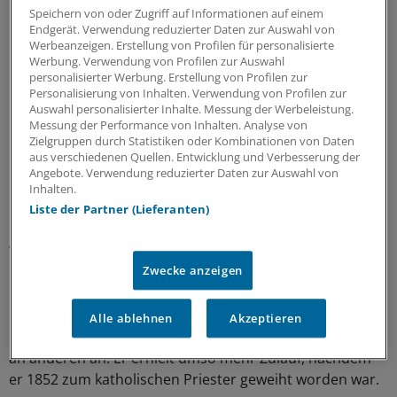
Speichern von oder Zugriff auf Informationen auf einem
Endgerät. Verwendung reduzierter Daten zur Auswahl von
Werbeanzeigen. Erstellung von Profilen für personalisierte
Werbung. Verwendung von Profilen zur Auswahl
personalisierter Werbung. Erstellung von Profilen zur
Sebastian Kneipp in einem Holzstich aus dem
Personalisierung von Inhalten. Verwendung von Profilen zur
Jahr 1897.
Auswahl personalisierter Inhalte. Messung der Werbeleistung.
© akg-images / picture-alliance
Messung der Performance von Inhalten. Analyse von
Zielgruppen durch Statistiken oder Kombinationen von Daten
aus verschiedenen Quellen. Entwicklung und Verbesserung der
Die Ärzte sollen ihn zu dieser Zeit schon aufgegeben
Angebote. Verwendung reduzierter Daten zur Auswahl von
haben – Tuberkulose. Doch dann fiel Kneipp ein Buch in
Inhalten.
die Hände, das ihn gerettet und sein weiteres Leben
Liste der Partner (Lieferanten)
bestimmt haben soll: „Unterricht von Krafft und
Würckung des frischen Wassers in die Leiber der
Zwecke anzeigen
Menschen“ von Johann Siegemund Hahn (1696-1773).
Kneipp testete dessen Kalte-Bäder-Therapie erfolgreich
Alle ablehnen
Akzeptieren
an sich selbst, verfeinerte sie und wandte sie dann auch
an anderen an. Er erhielt umso mehr Zulauf, nachdem
er 1852 zum katholischen Priester geweiht worden war.