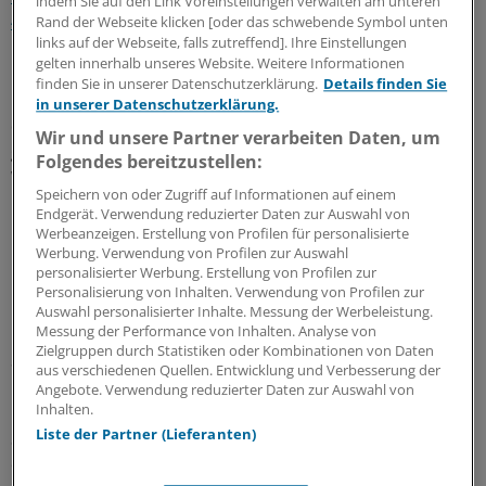
indem Sie auf den Link Voreinstellungen verwalten am unteren
42,3 Stunden
pro Woche kommen.
Rand der Webseite klicken [oder das schwebende Symbol unten
links auf der Webseite, falls zutreffend]. Ihre Einstellungen
gelten innerhalb unseres Website. Weitere Informationen
Im Bestreben, sich hier als Interessenvertreter der
finden Sie in unserer Datenschutzerklärung.
Details finden Sie
Patienten zu profilieren, sieht der Hausärzteverband
in unserer Datenschutzerklärung.
daher einen Versuch, Ärzte und Patienten
Wir und unsere Partner verarbeiten Daten, um
gegeneinander auszuspielen. Ein Versuch, der sich laut
Folgendes bereitzustellen:
Weigeldt mit der Versorgungsrealität beißt. Denn die
Speichern von oder Zugriff auf Informationen auf einem
Patienten erlebten "tagtäglich, wie die Krankenkassen
Endgerät. Verwendung reduzierter Daten zur Auswahl von
bei notwendigen Leistungen, beispielsweise im
Werbeanzeigen. Erstellung von Profilen für personalisierte
Werbung. Verwendung von Profilen zur Auswahl
Heilmittelbereich, auf ihre Kosten versuchen zu sparen."
personalisierter Werbung. Erstellung von Profilen zur
Personalisierung von Inhalten. Verwendung von Profilen zur
Die Hausärzte wollen aber gar nicht dauerhaft auf
Auswahl personalisierter Inhalte. Messung der Werbeleistung.
Messung der Performance von Inhalten. Analyse von
Konfrontationskurs gehen: Es sei Zeit, "von
Zielgruppen durch Statistiken oder Kombinationen von Daten
Schuldzuweisungen abzusehen" und stattdessen
aus verschiedenen Quellen. Entwicklung und Verbesserung der
innerhalb der Selbstverwaltung für bessere
Angebote. Verwendung reduzierter Daten zur Auswahl von
Inhalten.
Rahmenbedingungen einzutreten, so Weigeldt. Zu den
Liste der Partner (Lieferanten)
Stellschrauben zählen nach Verbandssicht in jedem Fall
die Entbudgetierung typisch hausärztlicher Leistungen