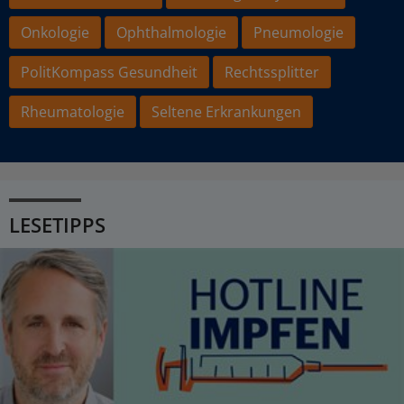
Onkologie
Ophthalmologie
Pneumologie
PolitKompass Gesundheit
Rechtssplitter
Rheumatologie
Seltene Erkrankungen
LESETIPPS