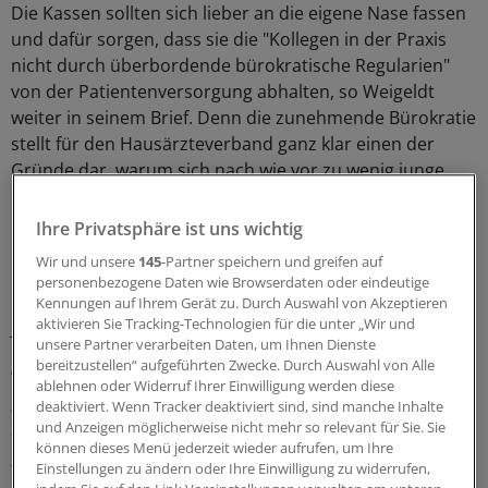
Die Kassen sollten sich lieber an die eigene Nase fassen
und dafür sorgen, dass sie die "Kollegen in der Praxis
nicht durch überbordende bürokratische Regularien"
von der Patientenversorgung abhalten, so Weigeldt
weiter in seinem Brief. Denn die zunehmende Bürokratie
stellt für den Hausärzteverband ganz klar einen der
Gründe dar, warum sich nach wie vor zu wenig junge
Menschen für den Hausarztberuf entscheiden.
Ihre Privatsphäre ist uns wichtig
In dem Brief klingt aber auch einmal mehr die Empörung
Wir und unsere
145
-Partner speichern und greifen auf
über den unterschwelligen Vorwurf von der Kassenseite,
personenbezogene Daten wie Browserdaten oder eindeutige
die Ärzte würden nicht genügend leisten, durch. "Auch
Kennungen auf Ihrem Gerät zu. Durch Auswahl von Akzeptieren
aktivieren Sie Tracking-Technologien für die unter „Wir und
jüngste Erhebungen zeigen, dass ein Hausarzt
unsere Partner verarbeiten Daten, um Ihnen Dienste
durchschnittlich 53 Stunden pro Woche arbeitet", stellt
bereitzustellen“ aufgeführten Zwecke. Durch Auswahl von Alle
Weigeldt klar. Damit spielt er auf eine Analyse des
ablehnen oder Widerruf Ihrer Einwilligung werden diese
Zentralinstituts für die kassenärztliche Versorgung (Zi)
deaktiviert. Wenn Tracker deaktiviert sind, sind manche Inhalte
und Anzeigen möglicherweise nicht mehr so relevant für Sie. Sie
an, in der das Zi auch ermittelt hatte,
dass Vertragsärzte
können dieses Menü jederzeit wieder aufrufen, um Ihre
insgesamt mit im Schnitt 51,5 Wochenstunden deutlich
Einstellungen zu ändern oder Ihre Einwilligung zu widerrufen,
mehr als andere Selbstständige arbeiten, die auf nur