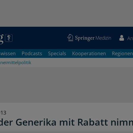
An
swissen
Podcasts
Specials
Kooperationen
Regionen
neimittelpolitik
013
 der Generika mit Rabatt nim