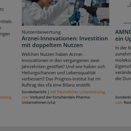
tz
ittels
n
AMNOG
Nutzenbewertung
rigen
Arznei-Innovationen: Investition
ein U
mit doppeltem Nutzen
In der 
zunehme
Welchen Nutzen haben Arznei-
moleku
Innovationen in den vergangenen zwei
Eigensc
Jahrzehnten gestiftet? Und wie haben sich
verände
Heilungschancen und Lebensqualität
die Dur
verbessert? Das Prognos-Institut hat im
Auftrag des vfa eine Bilanz erstellt.
Sonderbericht
|
Mit freundlicher Unterstützung
tützung
von:
Verband der forschenden Pharma-
Sonderbe
Unternehmen (vfa)
von:
Roc