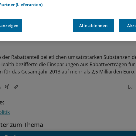
 Partner (Lieferanten)
 anzeigen
Alle ablehnen
Akz
der Rabattanteil bei etlichen umsatzstarken Substanzen de
 Health bezifferte die Einsparungen aus Rabattverträgen für
 für das Gesamtjahr 2013 auf mehr als 2,5 Milliarden Euro
e:
litik
tter zum Thema