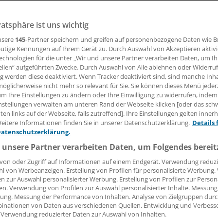
vatsphäre ist uns wichtig
31.01.2014, 09:33 Uhr
nsere
145
-Partner speichern und greifen auf personenbezogene Daten wie 
utige Kennungen auf Ihrem Gerät zu. Durch Auswahl von Akzeptieren aktivi
echnologien für die unter „Wir und unsere Partner verarbeiten Daten, um I
ellen“ aufgeführten Zwecke. Durch Auswahl von Alle ablehnen oder Widerruf
MAIN.
Der Anteil der Generika, für die in der GKV ein Rabatt
ng werden diese deaktiviert. Wenn Tracker deaktiviert sind, sind manche Inh
im vergangenen Jahr auf 59 Prozent gesunken. Im Jahr 2012 
öglicherweise nicht mehr so relevant für Sie. Sie können dieses Menü jeder
um Ihre Einstellungen zu ändern oder Ihre Einwilligung zu widerrufen, indem
er Medikamente rabattgeregelt. Darauf hat das Beratungs
nstellungen verwalten am unteren Rand der Webseite klicken [oder das sc
ngewiesen.
en links auf der Webseite, falls zutreffend]. Ihre Einstellungen gelten inner
eitere Informationen finden Sie in unserer Datenschutzerklärung.
Details 
er anderem gewesen, dass im April 2013 viele Portfoliovert
Datenschutzerklärung.
aufen sind. Dadurch fielen vor allem umsatzschwächere Wi
 unsere Partner verarbeiten Daten, um Folgendes bereit
en heraus.
von oder Zugriff auf Informationen auf einem Endgerät. Verwendung reduzi
l von Werbeanzeigen. Erstellung von Profilen für personalisierte Werbung
en zur Auswahl personalisierter Werbung. Erstellung von Profilen zur Person
en. Verwendung von Profilen zur Auswahl personalisierter Inhalte. Messung
ung. Messung der Performance von Inhalten. Analyse von Zielgruppen durch
inationen von Daten aus verschiedenen Quellen. Entwicklung und Verbess
 Verwendung reduzierter Daten zur Auswahl von Inhalten.