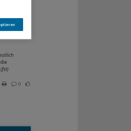
eptieren
utlich
 die
.
(fst)
0