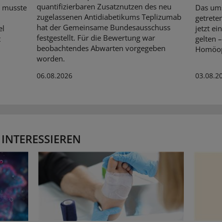
quantifizierbaren Zusatznutzen des neu
 musste
Das ums
zugelassenen Antidiabetikums Teplizumab
getrete
hat der Gemeinsame Bundesausschuss
el
jetzt e
festgestellt. Für die Bewertung war
t
gelten 
beobachtendes Abwarten vorgegeben
Homöopa
worden.
06.08.2026
03.08.2
 INTERESSIEREN