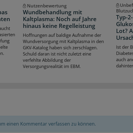
Unbef
Nutzenbewertung
Blutzuc
pas
Wundbehandlung mit
Typ-2-
hten
Kaltplasma: Noch auf Jahre
Gluko
hinaus keine Regelleistung
aucht
Lot? 
asierten
Hoffnungen auf baldige Aufnahme der
Ursac
pfung
Wundversorgung mit Kaltplasma in den
elte
Ist der 
GKV-Katalog haben sich zerschlagen.
n.
Diabetes
Schuld daran ist nicht zuletzt eine
auch an
verfehlte Abbildung der
dahinter
Versorgungsrealität im EBM.
 um einen Kommentar verfassen zu können.