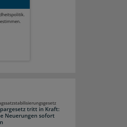
heitspolitik.
bestimmen.
agssatzstabilisierungsgesetz
argesetz tritt in Kraft:
e Neuerungen sofort
en