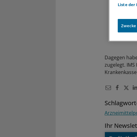
Liste der
Zwecke
Dagegen habe 
zugelegt. IMS
Krankenkassen
Schlagwort
Arzneimittelpo
Ihr Newsle