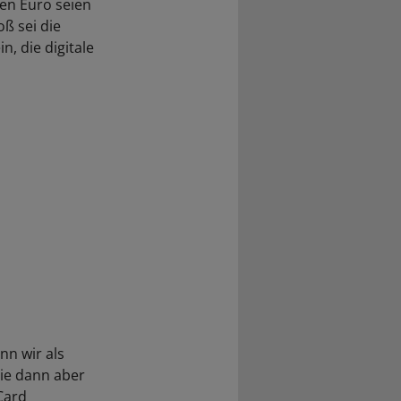
den Euro seien
oß sei die
, die digitale
nn wir als
die dann aber
-Card