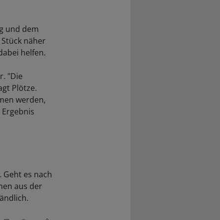
ng und dem
 Stück näher
abei helfen.
r. "Die
gt Plötze.
mmen werden,
 Ergebnis
n. Geht es nach
onen aus der
ändlich.