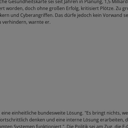
che Gesundheitskarte sei seit Jahren in Planung, 1,5 Milliar
ert worden, doch ohne großen Erfolg, kritisiert Plötze. Zu gr
kern und Cyberangriffen. Das dürfe jedoch kein Vorwand sein
 verhindern, warnte er.
eine einheitliche bundesweite Lösung. "Es bringt nichts, we
ortschrittlich denken und eine interne Lösung erarbeiten, 
mten Systemen funktioniert,". Die Politik sei am Zug, die E