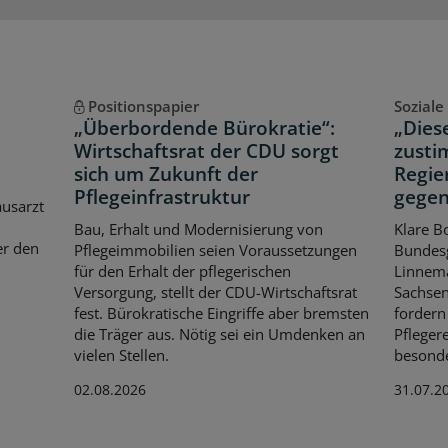
Positionspapier
Soziale
„Überbordende Bürokratie“:
„Dies
Wirtschaftsrat der CDU sorgt
zusti
sich um Zukunft der
Regie
Pflegeinfrastruktur
gegen
usarzt
Bau, Erhalt und Modernisierung von
Klare B
er den
Pflegeimmobilien seien Voraussetzungen
Bundesg
für den Erhalt der pflegerischen
Linnema
Versorgung, stellt der CDU-Wirtschaftsrat
Sachsen
fest. Bürokratische Eingriffe aber bremsten
fordern
die Träger aus. Nötig sei ein Umdenken an
Pflegere
vielen Stellen.
besonde
02.08.2026
31.07.2