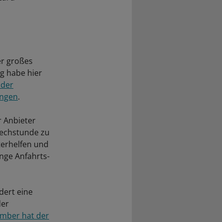
er großes
g habe hier
 der
ungen
.
 Anbieter
rechstunde zu
terhelfen und
ange Anfahrts-
dert eine
der
mber hat der