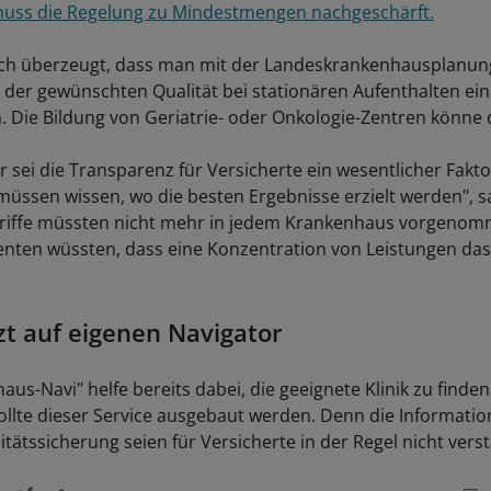
uss die Regelung zu Mindestmengen nachgeschärft.
sich überzeugt, dass man mit der Landeskrankenhausplanu
 der gewünschten Qualität bei stationären Aufenthalten ein
Die Bildung von Geriatrie- oder Onkologie-Zentren könne d
 sei die Transparenz für Versicherte ein wesentlicher Fakto
müssen wissen, wo die besten Ergebnisse erzielt werden", sa
griffe müssten nicht mehr in jedem Krankenhaus vorgeno
enten wüssten, dass eine Konzentration von Leistungen das
zt auf eigenen Navigator
us-Navi" helfe bereits dabei, die geeignete Klinik zu finde
ollte dieser Service ausgebaut werden. Denn die Informati
tätssicherung seien für Versicherte in der Regel nicht verst