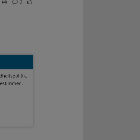
0
heitspolitik.
bestimmen.