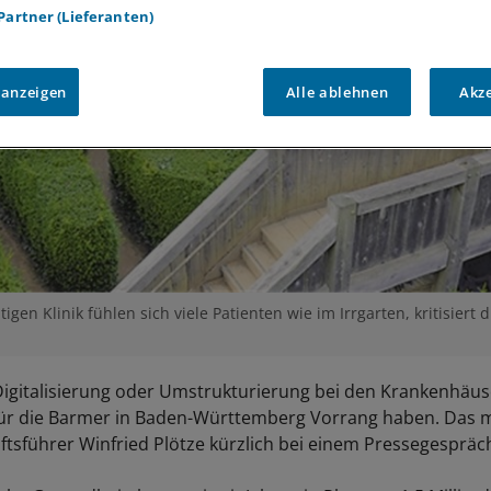
 Partner (Lieferanten)
 anzeigen
Alle ablehnen
Akz
igen Klinik fühlen sich viele Patienten wie im Irrgarten, kritisiert 
igitalisierung oder Umstrukturierung bei den Krankenhäus
für die Barmer in Baden-Württemberg Vorrang haben. Das 
tsführer Winfried Plötze kürzlich bei einem Pressegespräch