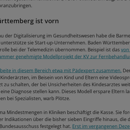
oranzubringen.
rttemberg ist vorn
u der Digitalisierung im Gesundheitswesen habe die Barm
o unterstütze sie Start-up-Unternehmen. Baden Württember
rrolle bei der Telemedizin übernommen. Beispiel ist das
von
ammer genehmigte Modellprojekt der KV zur Fernbehandl
beite in diesem Bereich etwa mit Pädexpert zusammen.
Der
 Kinderärzten, im Beisein von Kind und Eltern eine Videosp
t zu schalten, der bei Unsicherheiten des Kindesarztes wei
 eine Diagnose stellen kann. Dieses Modell erspare Eltern l
n bei Spezialisten, warb Plötze.
a Mindestmengen in Kliniken beschäftigt die Kasse. Sie for
 Indikationen über die bisher sieben Eingriffe hinaus, die 
undesausschuss festgelegt hat.
Erst im vergangenen Deze