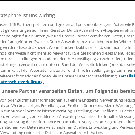
vatsphäre ist uns wichtig
ttemberg setzt die Krankenkasse Hoffnungen auf den Ausb
nd mehr Klinikqualität durch Mindestmengen und Zentrenb
nsere
145
-Partner speichern und greifen auf personenbezogene Daten wie 
utige Kennungen auf Ihrem Gerät zu. Durch Auswahl von Akzeptieren aktivi
echnologien für die unter „Wir und unsere Partner verarbeiten Daten, um I
ellen“ aufgeführten Zwecke. Durch Auswahl von Alle ablehnen oder Widerruf
ng werden diese deaktiviert. Wenn Tracker deaktiviert sind, sind manche Inh
dahl
öglicherweise nicht mehr so relevant für Sie. Sie können dieses Menü jeder
um Ihre Einstellungen zu ändern oder Ihre Einwilligung zu widerrufen, indem
30.01.2018, 05:55 Uhr
nstellungen verwalten am unteren Rand der Webseite klicken [oder das sc
en links auf der Webseite, falls zutreffend]. Ihre Einstellungen gelten inner
eitere Informationen finden Sie in unserer Datenschutzerklärung.
Details 
Datenschutzerklärung.
 unsere Partner verarbeiten Daten, um Folgendes bereit
von oder Zugriff auf Informationen auf einem Endgerät. Verwendung reduzi
l von Werbeanzeigen. Erstellung von Profilen für personalisierte Werbung
en zur Auswahl personalisierter Werbung. Erstellung von Profilen zur Person
en. Verwendung von Profilen zur Auswahl personalisierter Inhalte. Messung
ung. Messung der Performance von Inhalten. Analyse von Zielgruppen durch
inationen von Daten aus verschiedenen Quellen. Entwicklung und Verbess
 Verwendung reduzierter Daten zur Auswahl von Inhalten.