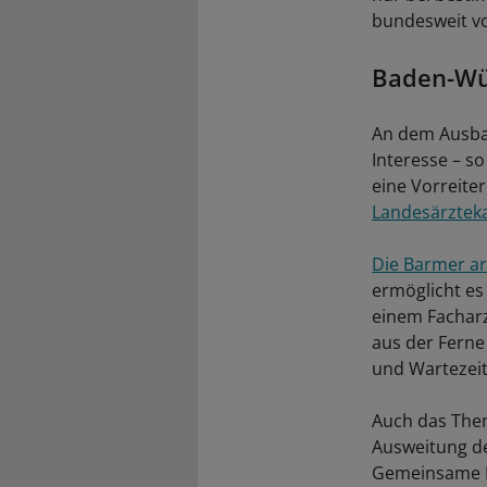
bundesweit v
Baden-Wü
An dem Ausba
Interesse – s
eine Vorreite
Landesärztek
Die Barmer ar
ermöglicht es
einem Facharz
aus der Ferne
und Wartezeite
Auch das Them
Ausweitung der
Gemeinsame B