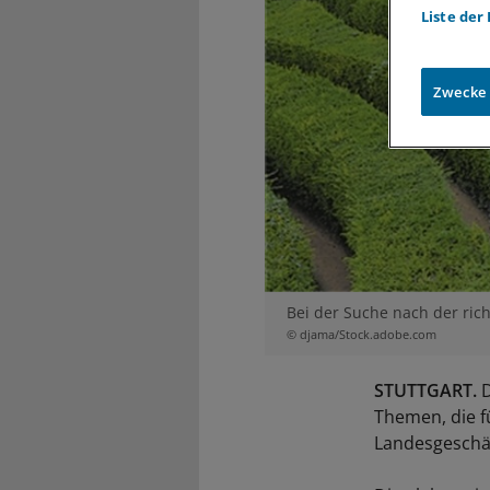
Liste der
Zwecke
Bei der Suche nach der richt
© djama/Stock.adobe.com
STUTTGART.
D
Themen, die 
Landesgeschäf