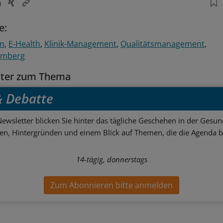
e:
en
E-Health
Klinik-Management
Qualitätsmanagement
emberg
tter zum Thema
 & Debatte
ewsletter blicken Sie hinter das tägliche Geschehen in der Gesund
sen, Hintergründen und einem Blick auf Themen, die die Agenda 
14-tägig, donnerstags
Zum Abonnieren bitte anmelden