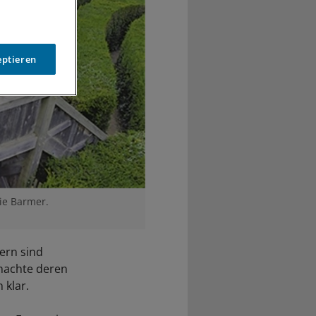
eptieren
die Barmer.
ern sind
machte deren
 klar.