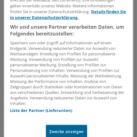
links auf der Webseite, falls zutreffend]. Ihre Einstellungen
möchten. Gesundheitssenatorin Dilek Kolat ist
gelten innerhalb unseres Website. Weitere Informationen
finden Sie in unserer Datenschutzerklärung.
Details finden Sie
überzeugt, dass der ÖGD auf dem Arbeitsmarkt wieder
in unserer Datenschutzerklärung.
konkurrenzfähig wird.
Wir und unsere Partner verarbeiten Daten, um
Folgendes bereitzustellen:
Langfristig will sie die Einzelfallregelung aber durch eine
generelle tarifvertragliche Regelung ablösen. Der jetzt
Speichern von oder Zugriff auf Informationen auf einem
Endgerät. Verwendung reduzierter Daten zur Auswahl von
gefundene Kompromiss ist zunächst bis Ende 2020
Werbeanzeigen. Erstellung von Profilen für personalisierte
befristet. Der Hauptpersonalrat muss dem Vorschlag
Werbung. Verwendung von Profilen zur Auswahl
noch zustimmen.
personalisierter Werbung. Erstellung von Profilen zur
Personalisierung von Inhalten. Verwendung von Profilen zur
Auswahl personalisierter Inhalte. Messung der Werbeleistung.
Berlin fehlt es –
wie anderen Bundesländern auch – im
Messung der Performance von Inhalten. Analyse von
öffentlichen Dienst an ärztlichem Fachpersonal.
55
Zielgruppen durch Statistiken oder Kombinationen von Daten
aus verschiedenen Quellen. Entwicklung und Verbesserung der
Stellen waren allein im ÖGD im Oktober 2017 nicht
Angebote. Verwendung reduzierter Daten zur Auswahl von
besetzt. Grund dafür sind vor allem die Gehälter, die von
Inhalten.
der Stadt gezahlt werden.
Liste der Partner (Lieferanten)
Sie richten sich nach dem allgemeinen Ländertarif und
liegen weit unter dem, was Ärzte an Krankenhäusern
Zwecke anzeigen