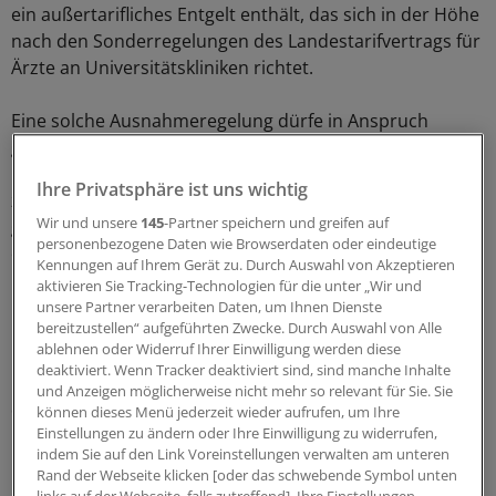
ein außertarifliches Entgelt enthält, das sich in der Höhe
nach den Sonderregelungen des Landestarifvertrags für
Ärzte an Universitätskliniken richtet.
Eine solche Ausnahmeregelung dürfe in Anspruch
genommen werden, wenn zum einen klinische
Erfahrung und Kompetenzen unverzichtbar sind und
Ihre Privatsphäre ist uns wichtig
zum anderen das Land Berlin "andernfalls nicht mehr
Wir und unsere
145
-Partner speichern und greifen auf
gewährleisten kann, die ihm obliegenden Aufgaben zu
personenbezogene Daten wie Browserdaten oder eindeutige
erfüllen und alle sonstigen zur Verfügung stehenden
Kennungen auf Ihrem Gerät zu. Durch Auswahl von Akzeptieren
Mittel ausgeschöpft sind".
aktivieren Sie Tracking-Technologien für die unter „Wir und
unsere Partner verarbeiten Daten, um Ihnen Dienste
bereitzustellen“ aufgeführten Zwecke. Durch Auswahl von Alle
Bezirke dürfen selbst entscheiden
ablehnen oder Widerruf Ihrer Einwilligung werden diese
deaktiviert. Wenn Tracker deaktiviert sind, sind manche Inhalte
Finanzsenator Matthias Kollatz-Ahnen (SPD) hofft, dass
und Anzeigen möglicherweise nicht mehr so relevant für Sie. Sie
die Hauptstadt mit der Regelung künftig ihren Bedarf
können dieses Menü jederzeit wieder aufrufen, um Ihre
Einstellungen zu ändern oder Ihre Einwilligung zu widerrufen,
"schneller und flexibler" decken kann.
indem Sie auf den Link Voreinstellungen verwalten am unteren
Rand der Webseite klicken [oder das schwebende Symbol unten
Die Bezirke dürften selbst entscheiden, wie sie vorgehen