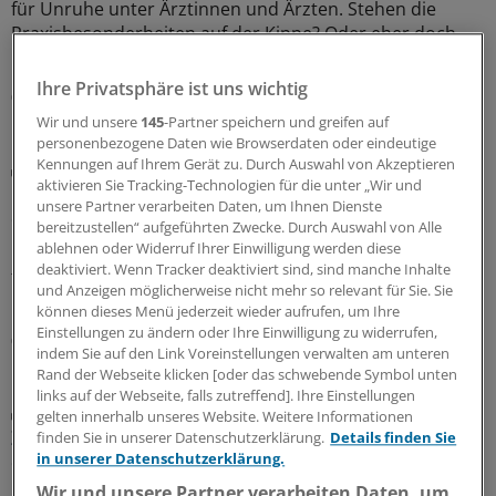
für Unruhe unter Ärztinnen und Ärzten. Stehen die
Praxisbesonderheiten auf der Kippe? Oder eher doch
nicht? Kassenärzte und Krankenkassen verhandeln.
Ihre Privatsphäre ist uns wichtig
06.08.2026
Wir und unsere
145
-Partner speichern und greifen auf
personenbezogene Daten wie Browserdaten oder eindeutige
Kennungen auf Ihrem Gerät zu. Durch Auswahl von Akzeptieren
Seltene
aktivieren Sie Tracking-Technologien für die unter „Wir und
Fünf Orphan-Bewertungen: Zusatznutzen nicht
unsere Partner verarbeiten Daten, um Ihnen Dienste
quantifizierbar
bereitzustellen“ aufgeführten Zwecke. Durch Auswahl von Alle
ablehnen oder Widerruf Ihrer Einwilligung werden diese
Der Gemeinsame Bundesausschuss musste über gleich
deaktiviert. Wenn Tracker deaktiviert sind, sind manche Inhalte
fünf Orphan Drugs entscheiden: Bei keinem Arzneimittel
und Anzeigen möglicherweise nicht mehr so relevant für Sie. Sie
konnte ein Zusatznutzen festgestellt werden.
können dieses Menü jederzeit wieder aufrufen, um Ihre
Einstellungen zu ändern oder Ihre Einwilligung zu widerrufen,
06.08.2026
indem Sie auf den Link Voreinstellungen verwalten am unteren
Rand der Webseite klicken [oder das schwebende Symbol unten
links auf der Webseite, falls zutreffend]. Ihre Einstellungen
Diabetes mellitus
gelten innerhalb unseres Website. Weitere Informationen
Zusatznutzten für Teplizumab nicht
finden Sie in unserer Datenschutzerklärung.
Details finden Sie
quantifizierbar
in unserer Datenschutzerklärung.
Wir und unsere Partner verarbeiten Daten, um