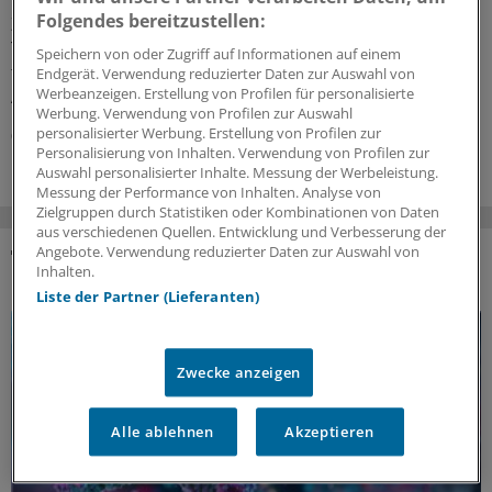
Keinen Anhaltspunkt für einen quantifizierbaren
Folgendes bereitzustellen:
Zusatznutzen des neu zugelassenen Antidiabetikums
Teplizumab hat der Gemeinsame Bundesausschuss
Speichern von oder Zugriff auf Informationen auf einem
festgestellt. Für die Bewertung war beobachtendes
Endgerät. Verwendung reduzierter Daten zur Auswahl von
Werbeanzeigen. Erstellung von Profilen für personalisierte
Abwarten vorgegeben worden.
Werbung. Verwendung von Profilen zur Auswahl
personalisierter Werbung. Erstellung von Profilen zur
06.08.2026
Personalisierung von Inhalten. Verwendung von Profilen zur
Auswahl personalisierter Inhalte. Messung der Werbeleistung.
Messung der Performance von Inhalten. Analyse von
Zielgruppen durch Statistiken oder Kombinationen von Daten
aus verschiedenen Quellen. Entwicklung und Verbesserung der
Angebote. Verwendung reduzierter Daten zur Auswahl von
Inhalten.
DAS KÖNNTE SIE AUCH INTERESSIEREN
Liste der Partner (Lieferanten)
Zwecke anzeigen
Alle ablehnen
Akzeptieren