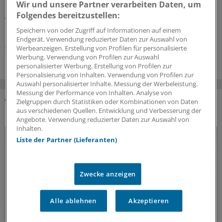
Wir und unsere Partner verarbeiten Daten, um
Krankenhaus aus. Damit konzentriert sich die
Folgendes bereitzustellen:
Versorgung auf weniger Kliniken.
Speichern von oder Zugriff auf Informationen auf einem
Kooperation
|
In Kooperation mit:
AOK-Bundesverband
Endgerät. Verwendung reduzierter Daten zur Auswahl von
06.08.2026
Werbeanzeigen. Erstellung von Profilen für personalisierte
Werbung. Verwendung von Profilen zur Auswahl
personalisierter Werbung. Erstellung von Profilen zur
Personalisierung von Inhalten. Verwendung von Profilen zur
Auswahl personalisierter Inhalte. Messung der Werbeleistung.
Messung der Performance von Inhalten. Analyse von
Zielgruppen durch Statistiken oder Kombinationen von Daten
DAS KÖNNTE SIE AUCH INTERESSIEREN
aus verschiedenen Quellen. Entwicklung und Verbesserung der
Angebote. Verwendung reduzierter Daten zur Auswahl von
Inhalten.
Liste der Partner (Lieferanten)
Zwecke anzeigen
Alle ablehnen
Akzeptieren