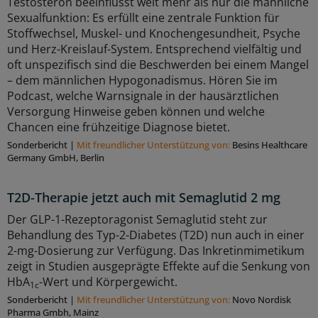
Testosteron beeinflusst weit mehr als nur die männliche
Sexualfunktion: Es erfüllt eine zentrale Funktion für
Stoffwechsel, Muskel- und Knochengesundheit, Psyche
und Herz-Kreislauf-System. Entsprechend vielfältig und
oft unspezifisch sind die Beschwerden bei einem Mangel
– dem männlichen Hypogonadismus. Hören Sie im
Podcast, welche Warnsignale in der hausärztlichen
Versorgung Hinweise geben können und welche
Chancen eine frühzeitige Diagnose bietet.
Sonderbericht
|
Mit freundlicher Unterstützung von:
Besins Healthcare
Germany GmbH, Berlin
T2D-Therapie jetzt auch mit Semaglutid 2 mg
Der GLP-1-Rezeptoragonist Semaglutid steht zur
Behandlung des Typ-2-Diabetes (T2D) nun auch in einer
2-mg-Dosierung zur Verfügung. Das Inkretinmimetikum
zeigt in Studien ausgeprägte Effekte auf die Senkung von
HbA
-Wert und Körpergewicht.
1c
Sonderbericht
|
Mit freundlicher Unterstützung von:
Novo Nordisk
Pharma Gmbh, Mainz