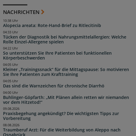
NACHRICHTEN
10:38 Uhr
Alopecia areata: Rote-Hand-Brief zu Ritlecitinib
04:33 Uhr
Tücken der Diagnostik bei Nahrungsmittelallergien: Welche
Rolle Einzel-Allergene spielen
04:22 Uhr
So unterstützen Sie Ihre Patienten bei funktionellen
Körperbeschwerden
04:05 Uhr
Kleiner „Trainingssnack“ für die Mittagspause: So motivieren
Sie Ihre Patienten zum Krafttraining
04:05 Uhr
Das sind die Warnzeichen für chronische Diarrhö
04:00 Uhr
Buhlinger-Göpfarth: „Mit Plänen allein retten wir niemanden
vor dem Hitzetod!“
09.08.2026
Praxisbegehung angekündigt? Die wichtigsten Tipps zur
Vorbereitung
08.08.2026
Traumberuf Arzt: Für die Weiterbildung von Aleppo nach
Osnabrück