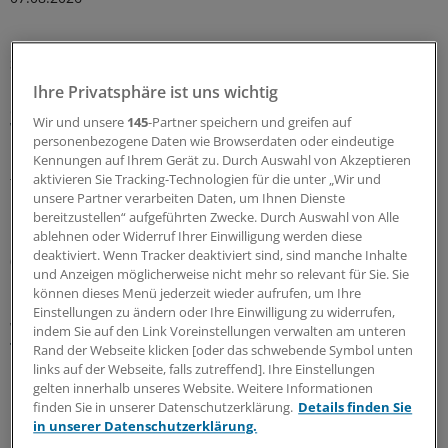
Sparpaket sorgt für Unsicherheit
Praxisbesonderheiten in Zeiten des GKV-
Ihre Privatsphäre ist uns wichtig
Spargesetzes: Klarheit soll es in der kommenden
Wir und unsere
145
-Partner speichern und greifen auf
Woche geben
personenbezogene Daten wie Browserdaten oder eindeutige
Ein Passus des Beitragssatzstabilisierungsgesetz sorgt
Kennungen auf Ihrem Gerät zu. Durch Auswahl von Akzeptieren
aktivieren Sie Tracking-Technologien für die unter „Wir und
für Unruhe unter Ärztinnen und Ärzten. Stehen die
unsere Partner verarbeiten Daten, um Ihnen Dienste
Praxisbesonderheiten auf der Kippe? Oder eher doch
bereitzustellen“ aufgeführten Zwecke. Durch Auswahl von Alle
nicht? Kassenärzte und Krankenkassen verhandeln.
ablehnen oder Widerruf Ihrer Einwilligung werden diese
deaktiviert. Wenn Tracker deaktiviert sind, sind manche Inhalte
06.08.2026
und Anzeigen möglicherweise nicht mehr so relevant für Sie. Sie
können dieses Menü jederzeit wieder aufrufen, um Ihre
Einstellungen zu ändern oder Ihre Einwilligung zu widerrufen,
WIdO-Qualitätsmonitor 2026
indem Sie auf den Link Voreinstellungen verwalten am unteren
Tumoroperationen: Mindestmengen
Rand der Webseite klicken [oder das schwebende Symbol unten
beschleunigen die Zentralisierung der
links auf der Webseite, falls zutreffend]. Ihre Einstellungen
gelten innerhalb unseres Website. Weitere Informationen
Krebsversorgung
finden Sie in unserer Datenschutzerklärung.
Details finden Sie
Der WIdO-Qualitätsmonitor 2026 weist für mehrere
in unserer Datenschutzerklärung.
komplexe Tumoroperationen steigende Fallzahlen je