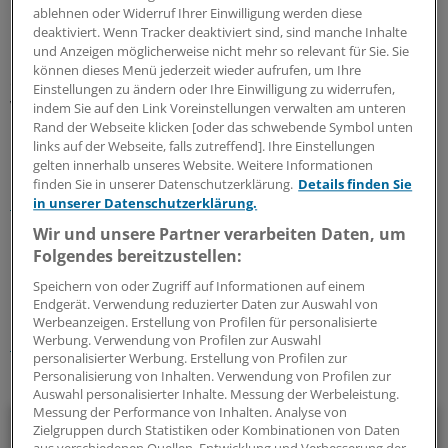
ablehnen oder Widerruf Ihrer Einwilligung werden diese
deaktiviert. Wenn Tracker deaktiviert sind, sind manche Inhalte
Und bei der Vorsorgelösung à la Riester wird sich der
und Anzeigen möglicherweise nicht mehr so relevant für Sie. Sie
FDP-Minister schon bald dem Vorwurf ausgesetzt sehen,
können dieses Menü jederzeit wieder aufrufen, um Ihre
ein Subventionsprogramm für die
Einstellungen zu ändern oder Ihre Einwilligung zu widerrufen,
Versicherungsbranche aufgelegt, mithin Klientelpolitik
indem Sie auf den Link Voreinstellungen verwalten am unteren
Rand der Webseite klicken [oder das schwebende Symbol unten
betrieben zu haben.
links auf der Webseite, falls zutreffend]. Ihre Einstellungen
gelten innerhalb unseres Website. Weitere Informationen
Lesen Sie dazu auch:
Schwarz-Gelb einigt sich auf
finden Sie in unserer Datenschutzerklärung.
Details finden Sie
Pflegereförmchen
in unserer Datenschutzerklärung.
Wir und unsere Partner verarbeiten Daten, um
0
Folgendes bereitzustellen:
Speichern von oder Zugriff auf Informationen auf einem
Endgerät. Verwendung reduzierter Daten zur Auswahl von
Schlagworte:
Werbeanzeigen. Erstellung von Profilen für personalisierte
Werbung. Verwendung von Profilen zur Auswahl
Pflege
personalisierter Werbung. Erstellung von Profilen zur
Personalisierung von Inhalten. Verwendung von Profilen zur
Ihr Newsletter zum Thema
Auswahl personalisierter Inhalte. Messung der Werbeleistung.
Messung der Performance von Inhalten. Analyse von
Politik & Debatte
Zielgruppen durch Statistiken oder Kombinationen von Daten