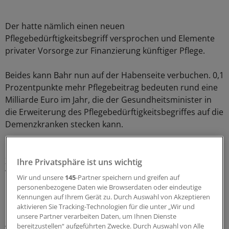
Der hatte nämlich einen neuen
Pflegebedürftigkeitsbegriff versprochen und Elemente
privater Vorsorge zur Finanzierung künftiger Pflege.
Beides kann Bahr nun auf der Habenseite verbuchen. 0,1
Prozentpunkte mehr Pflegebeitrag bedeuten rund eine
Milliarde Euro im Jahr, die der Gesundheitsminister in
die Erweiterung des Pflegebedürftigkeitsbegriffes auf die
Demenzkranken stecken kann.
Und mit der freiwilligen Vorsorge, die mit einem
Zuschuss vom Staat belohnt wird, hat er auch private
Ihre Privatsphäre ist uns wichtig
Vorsorge ins System gebracht.
Wir und unsere
145
-Partner speichern und greifen auf
personenbezogene Daten wie Browserdaten oder eindeutige
Ein großer Wurf ist das alles nicht. Schon für die heute
Kennungen auf Ihrem Gerät zu. Durch Auswahl von Akzeptieren
aktivieren Sie Tracking-Technologien für die unter „Wir und
rund 1,3 Millionen Demenzkranken reicht die in Aussicht
unsere Partner verarbeiten Daten, um Ihnen Dienste
gestellte Summe nicht.
bereitzustellen“ aufgeführten Zwecke. Durch Auswahl von Alle