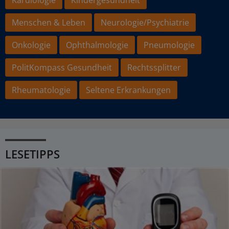
Kardiologie
Kindergesundheit
Menschen & Leben
Neurologie/Psychiatrie
Onkologie
Ophthalmologie
Pneumologie
PolitKompass Gesundheit
Rechtssplitter
Rheumatologie
Seltene Erkrankungen
LESETIPPS