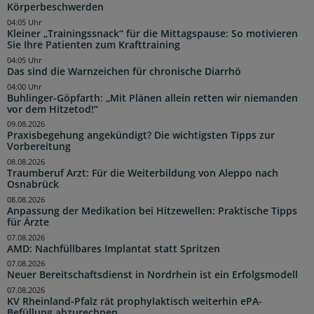
Körperbeschwerden
04:05 Uhr
Kleiner „Trainingssnack“ für die Mittagspause: So motivieren
Sie Ihre Patienten zum Krafttraining
04:05 Uhr
Das sind die Warnzeichen für chronische Diarrhö
04:00 Uhr
Buhlinger-Göpfarth: „Mit Plänen allein retten wir niemanden
vor dem Hitzetod!“
09.08.2026
Praxisbegehung angekündigt? Die wichtigsten Tipps zur
Vorbereitung
08.08.2026
Traumberuf Arzt: Für die Weiterbildung von Aleppo nach
Osnabrück
08.08.2026
Anpassung der Medikation bei Hitzewellen: Praktische Tipps
für Ärzte
07.08.2026
AMD: Nachfüllbares Implantat statt Spritzen
07.08.2026
Neuer Bereitschaftsdienst in Nordrhein ist ein Erfolgsmodell
07.08.2026
KV Rheinland-Pfalz rät prophylaktisch weiterhin ePA-
Befüllung abzurechnen