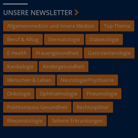
UNSERE NEWSLETTER
Allgemeinmedizin und Innere Medizin
Top-Thema
Beruf & Alltag
Dermatologie
Diabetologie
E-Health
Frauengesundheit
Gastroenterologie
Kardiologie
Kindergesundheit
Menschen & Leben
Neurologie/Psychiatrie
Onkologie
Ophthalmologie
Pneumologie
PolitKompass Gesundheit
Rechtssplitter
Rheumatologie
Seltene Erkrankungen