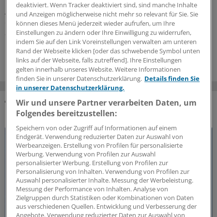
nicht gut an. Die Ausweitung der Befugnisse des
deaktiviert. Wenn Tracker deaktiviert sind, sind manche Inhalte
Apothekenpersonals gilt ihnen als Gegenteil von
und Anzeigen möglicherweise nicht mehr so relevant für Sie. Sie
evidenzbasierter Medizin. Landespolitiker schlagen
können dieses Menü jederzeit wieder aufrufen, um Ihre
andere Töne an.
Einstellungen zu ändern oder Ihre Einwilligung zu widerrufen,
indem Sie auf den Link Voreinstellungen verwalten am unteren
18.06.2026
Rand der Webseite klicken [oder das schwebende Symbol unten
links auf der Webseite, falls zutreffend]. Ihre Einstellungen
gelten innerhalb unseres Website. Weitere Informationen
finden Sie in unserer Datenschutzerklärung.
Details finden Sie
in unserer Datenschutzerklärung.
Wir und unsere Partner verarbeiten Daten, um
DAS KÖNNTE SIE AUCH INTERESSIEREN
Folgendes bereitzustellen:
Speichern von oder Zugriff auf Informationen auf einem
Endgerät. Verwendung reduzierter Daten zur Auswahl von
Werbeanzeigen. Erstellung von Profilen für personalisierte
Werbung. Verwendung von Profilen zur Auswahl
personalisierter Werbung. Erstellung von Profilen zur
Personalisierung von Inhalten. Verwendung von Profilen zur
Auswahl personalisierter Inhalte. Messung der Werbeleistung.
Messung der Performance von Inhalten. Analyse von
Zielgruppen durch Statistiken oder Kombinationen von Daten
aus verschiedenen Quellen. Entwicklung und Verbesserung der
Angebote. Verwendung reduzierter Daten zur Auswahl von