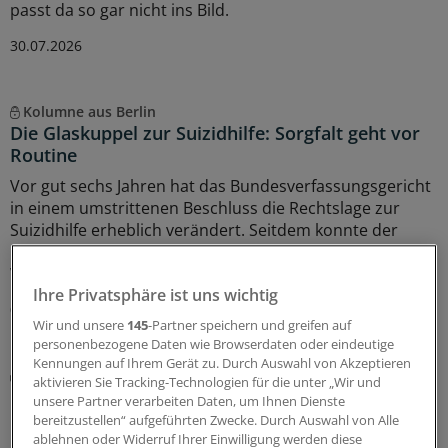
passt da so gar nicht ins Bild.
30.07.2026
Kolumne aus Berlin
Die Glaskuppel zur Suizidhilfe: Sorgfalt geht vor
Routine
Vor gut sechs Jahren hat das Bundesverfassungsgericht
in einem umstrittenen Beschluss die Rechtslage zur
Suizidhilfe erheblich verändert. Seitdem konnte der
Bundestag sich nicht auf ein Begleitgesetz verständigen.
Warum eigentlich nicht?
Ihre Privatsphäre ist uns wichtig
02.07.2026
Wir und unsere
145
-Partner speichern und greifen auf
personenbezogene Daten wie Browserdaten oder eindeutige
Kennungen auf Ihrem Gerät zu. Durch Auswahl von Akzeptieren
Kolumne aus Berlin
aktivieren Sie Tracking-Technologien für die unter „Wir und
Medizin ohne Arzt: Das Land klatscht Beifall
unsere Partner verarbeiten Daten, um Ihnen Dienste
bereitzustellen“ aufgeführten Zwecke. Durch Auswahl von Alle
Das Apothekengesetz kommt bei Ärztinnen und Ärzten
ablehnen oder Widerruf Ihrer Einwilligung werden diese