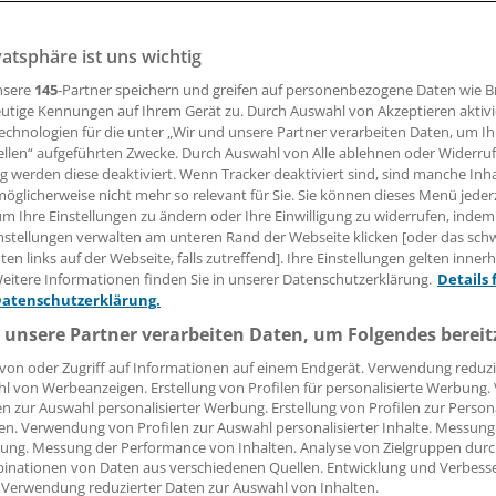
vatsphäre ist uns wichtig
 Kompetenzen für Pflege, Notfallversorgung, Klinikfinanzier
bleibt auch unter Nina Warken anspruchsvoll. Überall neu
nsere
145
-Partner speichern und greifen auf personenbezogene Daten wie 
e im BMG das Rad nicht.
utige Kennungen auf Ihrem Gerät zu. Durch Auswahl von Akzeptieren aktivi
echnologien für die unter „Wir und unsere Partner verarbeiten Daten, um I
ellen“ aufgeführten Zwecke. Durch Auswahl von Alle ablehnen oder Widerruf
ng werden diese deaktiviert. Wenn Tracker deaktiviert sind, sind manche Inh
 Leserin, lieber Leser,
öglicherweise nicht mehr so relevant für Sie. Sie können dieses Menü jeder
um Ihre Einstellungen zu ändern oder Ihre Einwilligung zu widerrufen, indem
tändigen Beitrag können Sie lesen, sobald Sie sich eingelogg
nstellungen verwalten am unteren Rand der Webseite klicken [oder das sc
en links auf der Webseite, falls zutreffend]. Ihre Einstellungen gelten inner
Jetzt anmelden »
Kostenlos registriere
eitere Informationen finden Sie in unserer Datenschutzerklärung.
Details 
Datenschutzerklärung.
 vergessen?
 unsere Partner verarbeiten Daten, um Folgendes bereit
es Problem beim Login?
von oder Zugriff auf Informationen auf einem Endgerät. Verwendung reduzi
l von Werbeanzeigen. Erstellung von Profilen für personalisierte Werbung
dung ist mit wenigen Klicks erledigt und kostenlos.
en zur Auswahl personalisierter Werbung. Erstellung von Profilen zur Person
teile des kostenlosen Login:
en. Verwendung von Profilen zur Auswahl personalisierter Inhalte. Messung
ung. Messung der Performance von Inhalten. Analyse von Zielgruppen durch
r
Analysen, Hintergründe und Infografiken
inationen von Daten aus verschiedenen Quellen. Entwicklung und Verbess
 Verwendung reduzierter Daten zur Auswahl von Inhalten.
usive
Interviews und Praxis-Tipps