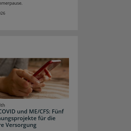
mmerpause.
026
lth
COVID und ME/CFS: Fünf
ungsprojekte für die
re Versorgung