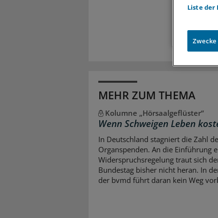
Liste der
Zugr
Zwecke
MEHR ZUM THEMA
Kolumne „Hörsaalgeflüster“
Wenn Schweigen Leben kost
In Deutschland stagniert die Zahl d
Organspenden. An die Einführung e
Widerspruchsregelung traut sich de
Bundestag bisher nicht heran. In d
der bvmd führt daran kein Weg vor