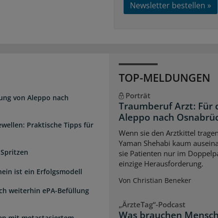
Newsletter bestellen »
TOP-MELDUNGEN
Porträt
dung von Aleppo nach
Traumberuf Arzt: Für 
Aleppo nach Osnabrü
wellen: Praktische Tipps für
Wenn sie den Arztkittel trage
Yaman Shehabi kaum auseina
 Spritzen
sie Patienten nur im Doppelpa
einzige Herausforderung.
ein ist ein Erfolgsmodell
Von Christian Beneker
sch weiterhin ePA-Befüllung
„ÄrzteTag“-Podcast
Was brauchen Mensch
uen mit metastasiertem