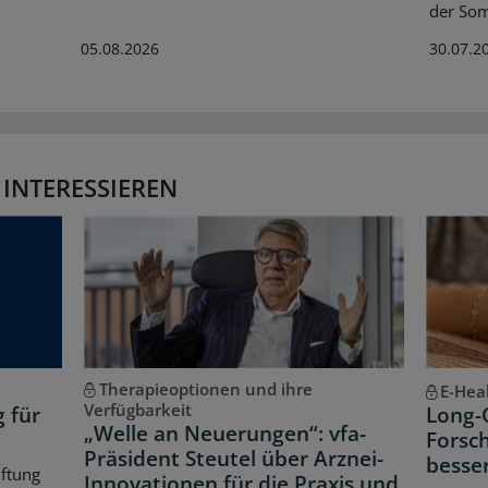
der So
05.08.2026
30.07.2
 INTERESSIEREN
Therapieoptionen und ihre
E-Hea
Verfügbarkeit
g für
Long-
„Welle an Neuerungen“: vfa-
Forsch
Präsident Steutel über Arznei-
besse
iftung
Innovationen für die Praxis und