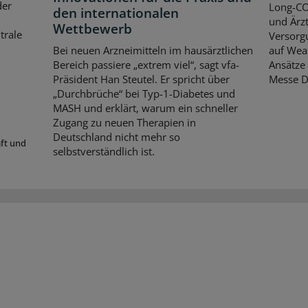
der
Long-CO
den internationalen
und Ärzt
Wettbewerb
trale
Versorgu
Bei neuen Arzneimitteln im hausärztlichen
auf Wear
Bereich passiere „extrem viel“, sagt vfa-
Ansätze 
Präsident Han Steutel. Er spricht über
Messe D
„Durchbrüche“ bei Typ-1-Diabetes und
MASH und erklärt, warum ein schneller
Zugang zu neuen Therapien in
Deutschland nicht mehr so
aft und
selbstverständlich ist.