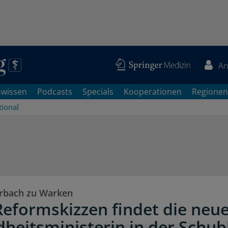
An
swissen
Podcasts
Specials
Kooperationen
Regionen
tional
rbach zu Warken
Reformskizzen findet die neu
heitsministerin in der Schub