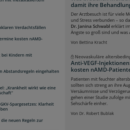
damit ihre Behandlung
Der Arztbesuch ist für viele
und Stress verbunden – so das
Dr. Janina Schwabl
erklärt i
unklaren Verdachtsfällen
Ängste so groß sind und was 
Termine kosten nAMD-
Von Bettina Kracht
 bei Kindern mit
Neovaskuläre altersbedi
Anti-VEGF-Injektione
kosten nAMD-Patiente
n Abstandsregeln eingehalten
Patienten mit feuchter alter
sollten sich streng an ihre A
l: „Krankheit wirkt wie eine
Versäumnisse und Verzögerun
schaft“
gehen einer Studie zufolge mi
Sehschärfe einher.
 GKV-Spargesetzes: Klarheit
eben
Von Dr. Robert Bublak
 die neuen Regeln zur