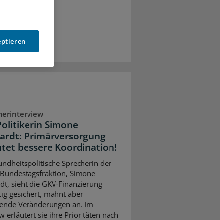
eptieren
erinterview
olitikerin Simone
ardt: Primärversorgung
tet bessere Koordination!
undheitspolitische Sprecherin der
Bundestagsfraktion, Simone
dt, sieht die GKV-Finanzierung
stig gesichert, mahnt aber
ifende Veränderungen an. Im
w erläutert sie ihre Prioritäten nach