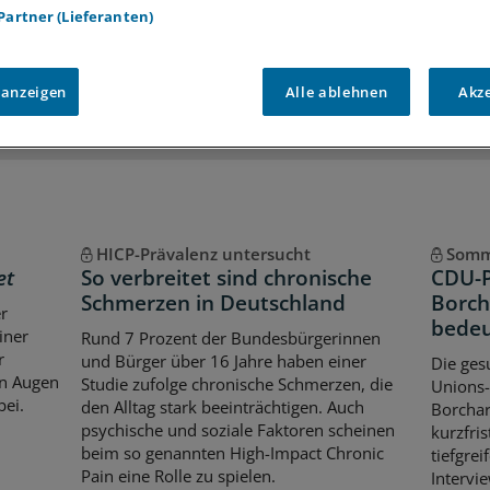
 Partner (Lieferanten)
iff auf alle
medizinischen Berichte und Kommentare
Voraussetzungen für den Zugang
 anzeigen
Alle ablehnen
Akz
HICP-Prävalenz untersucht
Somm
et
So verbreitet sind chronische
CDU-P
Schmerzen in Deutschland
Borch
er
bedeu
iner
Rund 7 Prozent der Bundesbürgerinnen
r
und Bürger über 16 Jahre haben einer
Die ges
en Augen
Studie zufolge chronische Schmerzen, die
Unions-
bei.
den Alltag stark beeinträchtigen. Auch
Borchar
psychische und soziale Faktoren scheinen
kurzfri
beim so genannten High-Impact Chronic
tiefgre
Pain eine Rolle zu spielen.
Intervie