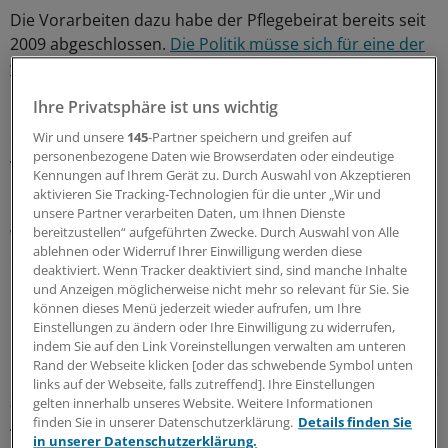
Die Vorarbeiten dazu habe der Pflegebeirat bereits seit
2009 abgeschlossen.
Die Politik müsse sich für eine der
vorliegenden Varianten entscheiden
.
Ihre Privatsphäre ist uns wichtig
Dabei müssten die Pflegepolitiker berücksichtigen, dass
Wir und unsere
145
-Partner speichern und greifen auf
ein neuer Pflegebedürftigkeitsbegriff zu Mehrausgaben
personenbezogene Daten wie Browserdaten oder eindeutige
von mindestens drei Milliarden Euro führe. Dies müsse
Kennungen auf Ihrem Gerät zu. Durch Auswahl von Akzeptieren
bei einer Beitragssatzerhöhung berücksichtigt werden.
aktivieren Sie Tracking-Technologien für die unter „Wir und
unsere Partner verarbeiten Daten, um Ihnen Dienste
bereitzustellen“ aufgeführten Zwecke. Durch Auswahl von Alle
Weniger zusätzliches Geld bedeute, dass die Ausweitung
ablehnen oder Widerruf Ihrer Einwilligung werden diese
des Pflegebedürftigkeitsbegriffes zu Lasten der heutigen
deaktiviert. Wenn Tracker deaktiviert sind, sind manche Inhalte
Pflegegeldbezieher gehe.
und Anzeigen möglicherweise nicht mehr so relevant für Sie. Sie
können dieses Menü jederzeit wieder aufrufen, um Ihre
Einstellungen zu ändern oder Ihre Einwilligung zu widerrufen,
Regierung rechnet mit einer Milliarde mehr
indem Sie auf den Link Voreinstellungen verwalten am unteren
Rand der Webseite klicken [oder das schwebende Symbol unten
Bislang plant die Regierung, bereits ab kommendem Jahr
links auf der Webseite, falls zutreffend]. Ihre Einstellungen
zusätzliche Leistungen für Demenzkranke einzuführen.
gelten innerhalb unseres Website. Weitere Informationen
finden Sie in unserer Datenschutzerklärung.
Details finden Sie
Ab 2013 soll dann der Beitragssatz um 0,1
in unserer Datenschutzerklärung.