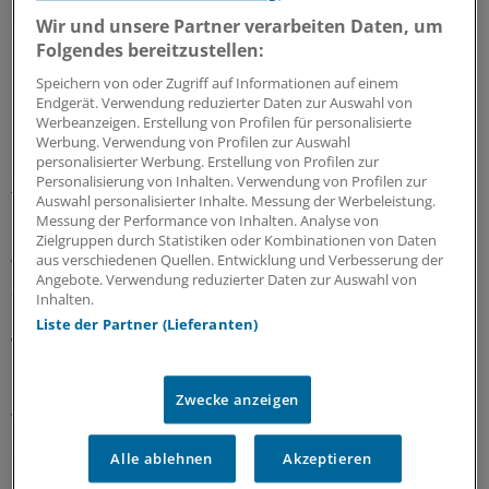
Prozentpunkte auf 2,05 Prozent angehoben werden. Das
Wir und unsere Partner verarbeiten Daten, um
soll den Pflegekassen 1,1 Milliarden Euro bringen.
Folgendes bereitzustellen:
Die Regierung hat den Pflegebeirat erneut einberufen.
Speichern von oder Zugriff auf Informationen auf einem
Endgerät. Verwendung reduzierter Daten zur Auswahl von
Der Vorsitzende des Gremiums verlangt von der
Werbeanzeigen. Erstellung von Profilen für personalisierte
Regierung zuvor allerdings Klarheit, ob überhaupt ein
Werbung. Verwendung von Profilen zur Auswahl
neuer Pflegebedürftigkeitsbegriff geplant sei und wann,
personalisierter Werbung. Erstellung von Profilen zur
Personalisierung von Inhalten. Verwendung von Profilen zur
sagte Jürgen Gohde der "Ärzte Zeitung"
.
Auswahl personalisierter Inhalte. Messung der Werbeleistung.
Messung der Performance von Inhalten. Analyse von
Dieser Fahrplan könne sich kontraproduktiv auswirken,
Zielgruppen durch Statistiken oder Kombinationen von Daten
aus verschiedenen Quellen. Entwicklung und Verbesserung der
warnt auch Beiratsmitglied Rothgang. Sollten die ab
Angebote. Verwendung reduzierter Daten zur Auswahl von
2012 geplanten Leistungen für Demenzkranke unter
Inhalten.
Bestandsschutz fallen, würden sie Mittel binden, die
Liste der Partner (Lieferanten)
wiederum für die verschobene Reform des
Pflegebedürftigkeitsbegriffes gebraucht würden.
Zwecke anzeigen
Weitere Ergebnisse des Barmer GEK Pflegereports 2001
sind:
Alle ablehnen
Akzeptieren