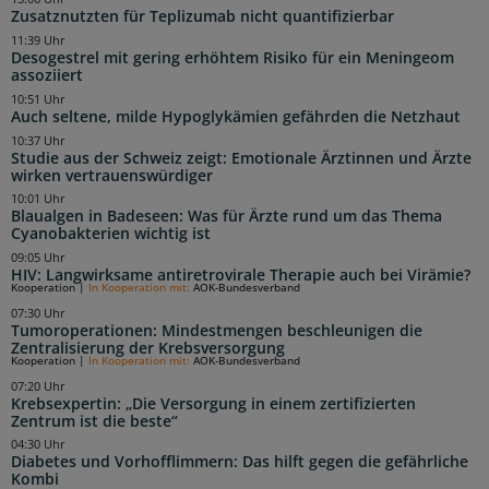
Zusatznutzten für Teplizumab nicht quantifizierbar
11:39 Uhr
Desogestrel mit gering erhöhtem Risiko für ein Meningeom
assoziiert
10:51 Uhr
Auch seltene, milde Hypoglykämien gefährden die Netzhaut
10:37 Uhr
Studie aus der Schweiz zeigt: Emotionale Ärztinnen und Ärzte
wirken vertrauenswürdiger
10:01 Uhr
Blaualgen in Badeseen: Was für Ärzte rund um das Thema
Cyanobakterien wichtig ist
09:05 Uhr
HIV: Langwirksame antiretrovirale Therapie auch bei Virämie?
Kooperation
|
In Kooperation mit:
AOK-Bundesverband
07:30 Uhr
Tumoroperationen: Mindestmengen beschleunigen die
Zentralisierung der Krebsversorgung
Kooperation
|
In Kooperation mit:
AOK-Bundesverband
07:20 Uhr
Krebsexpertin: „Die Versorgung in einem zertifizierten
Zentrum ist die beste“
04:30 Uhr
Diabetes und Vorhofflimmern: Das hilft gegen die gefährliche
Kombi