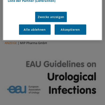
Liste der Partner (Lieferanten)
Forschungs-Update
Neue Antibiotika-Studie entschlüsselt
besonderen Wirkmechanismus
Zwecke anzeigen
Für die Langzeitprophylaxe von Harnwegsinfektionen
sind geringe Resistenzraten und gute Verträglichkeit
Alle ablehnen
Akzeptieren
entscheidend. Eine neue Studie zeigt, warum dieses
Antibiotikum beides erfüllt.
ANZEIGE
|
MIP Pharma GmbH