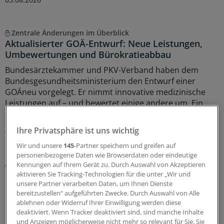
Zentrale Änderungen im Überblick
Aktualisierter GOÄ-Entwurf: Neue Leistungen,
Umbewertungen und Bürokratieabbau
Bundesärztekammer und PKV-Verband haben dem
Bundesgesundheitsministerium den Entwurf einer
GOÄneu vorgelegt. Er nimmt innovative medizinische
Leistungen auf – und bewertet einige andere um. Ein
Überblick mit Beispielen dazu, was sich ändern soll.
Ihre Privatsphäre ist uns wichtig
05.08.2026
Wir und unsere
145
-Partner speichern und greifen auf
personenbezogene Daten wie Browserdaten oder eindeutige
Kennungen auf Ihrem Gerät zu. Durch Auswahl von Akzeptieren
Schnelle Reaktion auf Wechsel im Ministerium
aktivieren Sie Tracking-Technologien für die unter „Wir und
BÄK und PKV-Verband übergeben Linnemann
unsere Partner verarbeiten Daten, um Ihnen Dienste
aktualisierte GOÄ-Version
bereitzustellen“ aufgeführten Zwecke. Durch Auswahl von Alle
Das Ziel von Bundesärztekammer und PKV-Verband
ablehnen oder Widerruf Ihrer Einwilligung werden diese
deaktiviert. Wenn Tracker deaktiviert sind, sind manche Inhalte
bleibt in Sicht: Zum 1. Januar 2028 soll die neue GOÄ in
und Anzeigen möglicherweise nicht mehr so relevant für Sie. Sie