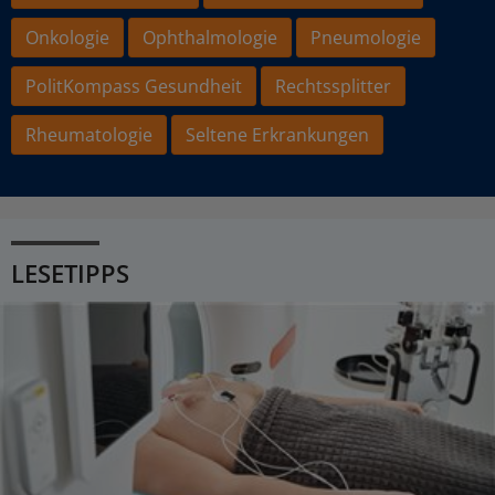
Onkologie
Ophthalmologie
Pneumologie
PolitKompass Gesundheit
Rechtssplitter
Rheumatologie
Seltene Erkrankungen
LESETIPPS