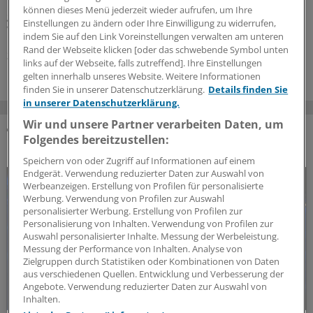
Kraft treten. Ein nun übergebener Änderungsentwurf
können dieses Menü jederzeit wieder aufrufen, um Ihre
geht auf aktuelle Entwicklungen ein – etwa beim
Einstellungen zu ändern oder Ihre Einwilligung zu widerrufen,
Wegegeld.
indem Sie auf den Link Voreinstellungen verwalten am unteren
Rand der Webseite klicken [oder das schwebende Symbol unten
31.07.2026
links auf der Webseite, falls zutreffend]. Ihre Einstellungen
gelten innerhalb unseres Website. Weitere Informationen
finden Sie in unserer Datenschutzerklärung.
Details finden Sie
in unserer Datenschutzerklärung.
Wir und unsere Partner verarbeiten Daten, um
Folgendes bereitzustellen:
DAS KÖNNTE SIE AUCH INTERESSIEREN
Speichern von oder Zugriff auf Informationen auf einem
Endgerät. Verwendung reduzierter Daten zur Auswahl von
Werbeanzeigen. Erstellung von Profilen für personalisierte
Werbung. Verwendung von Profilen zur Auswahl
personalisierter Werbung. Erstellung von Profilen zur
Personalisierung von Inhalten. Verwendung von Profilen zur
Auswahl personalisierter Inhalte. Messung der Werbeleistung.
Messung der Performance von Inhalten. Analyse von
Zielgruppen durch Statistiken oder Kombinationen von Daten
aus verschiedenen Quellen. Entwicklung und Verbesserung der
Angebote. Verwendung reduzierter Daten zur Auswahl von
Inhalten.