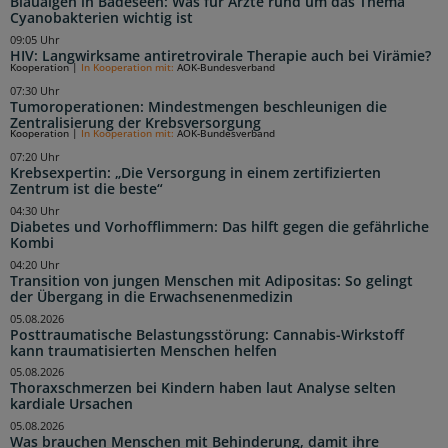
Blaualgen in Badeseen: Was für Ärzte rund um das Thema
Cyanobakterien wichtig ist
09:05 Uhr
HIV: Langwirksame antiretrovirale Therapie auch bei Virämie?
Kooperation
|
In Kooperation mit:
AOK-Bundesverband
07:30 Uhr
Tumoroperationen: Mindestmengen beschleunigen die
Zentralisierung der Krebsversorgung
Kooperation
|
In Kooperation mit:
AOK-Bundesverband
07:20 Uhr
Krebsexpertin: „Die Versorgung in einem zertifizierten
Zentrum ist die beste“
04:30 Uhr
Diabetes und Vorhofflimmern: Das hilft gegen die gefährliche
Kombi
04:20 Uhr
Transition von jungen Menschen mit Adipositas: So gelingt
der Übergang in die Erwachsenenmedizin
05.08.2026
Posttraumatische Belastungsstörung: Cannabis-Wirkstoff
kann traumatisierten Menschen helfen
05.08.2026
Thoraxschmerzen bei Kindern haben laut Analyse selten
kardiale Ursachen
05.08.2026
Was brauchen Menschen mit Behinderung, damit ihre