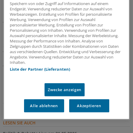
Innovation soll sich lohnen.“
Speichern von oder Zugriff auf Informationen auf einem
Endgerät. Verwendung reduzierter Daten zur Auswahl von
Werbeanzeigen. Erstellung von Profilen für personalisierte
Innovationen müssten aber auch zügiger in der
Werbung. Verwendung von Profilen zur Auswahl
Versorgung ankommen. Der Gesundheitsbereich spiele
personalisierter Werbung. Erstellung von Profilen zur
bei der Anwendung generativer KI dabei die wichtigste
Personalisierung von Inhalten. Verwendung von Profilen zur
Auswahl personalisierter Inhalte. Messung der Werbeleistung.
Rolle. Mit dem Forschungsdatenzentrum Gesundheit
Messung der Performance von Inhalten. Analyse von
solle die notwendige Infrastruktur für Daten entwickelt
Zielgruppen durch Statistiken oder Kombinationen von Daten
werden.
aus verschiedenen Quellen. Entwicklung und Verbesserung der
Angebote. Verwendung reduzierter Daten zur Auswahl von
Inhalten.
vfa kritisiert „Zwangsrabatt“
Liste der Partner (Lieferanten)
Dass Warken den direkten Austausch auch auf offener
Bühne nicht scheut, machte sie im Anschluss an ihre
Zwecke anzeigen
Rede vor dem Pharmapublikum deutlich. Im direkten
„Sparring“, wie es die Moderatorin nannte, hörte sie sich
Alle ablehnen
Akzeptieren
die deutliche Kritik der Pharmachefs an.
LESEN SIE AUCH