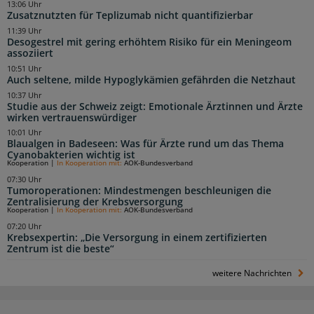
13:06 Uhr
Zusatznutzten für Teplizumab nicht quantifizierbar
11:39 Uhr
Desogestrel mit gering erhöhtem Risiko für ein Meningeom
assoziiert
10:51 Uhr
Auch seltene, milde Hypoglykämien gefährden die Netzhaut
10:37 Uhr
Studie aus der Schweiz zeigt: Emotionale Ärztinnen und Ärzte
wirken vertrauenswürdiger
10:01 Uhr
Blaualgen in Badeseen: Was für Ärzte rund um das Thema
Cyanobakterien wichtig ist
Kooperation
|
In Kooperation mit:
AOK-Bundesverband
07:30 Uhr
Tumoroperationen: Mindestmengen beschleunigen die
Zentralisierung der Krebsversorgung
Kooperation
|
In Kooperation mit:
AOK-Bundesverband
07:20 Uhr
Krebsexpertin: „Die Versorgung in einem zertifizierten
Zentrum ist die beste“
weitere Nachrichten