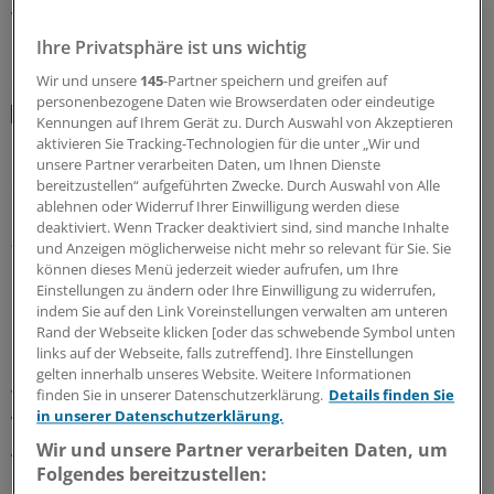
Warken.
Ihre Privatsphäre ist uns wichtig
LESEN SIE AUCH
Wir und unsere
145
-Partner speichern und greifen auf
personenbezogene Daten wie Browserdaten oder eindeutige
Bundesgesundheitsministerin im Interview
EXKLUSIV
Kennungen auf Ihrem Gerät zu. Durch Auswahl von Akzeptieren
Nina Warken über Reformdruck: „So wie bisher
aktivieren Sie Tracking-Technologien für die unter „Wir und
kann es doch nicht weitergehen“
unsere Partner verarbeiten Daten, um Ihnen Dienste
bereitzustellen“ aufgeführten Zwecke. Durch Auswahl von Alle
ablehnen oder Widerruf Ihrer Einwilligung werden diese
Die Gesundheitswirtschaft bezeichnete Warken als
deaktiviert. Wenn Tracker deaktiviert sind, sind manche Inhalte
„Innovations- und Wachstumsmotor“ und „zentralen
und Anzeigen möglicherweise nicht mehr so relevant für Sie. Sie
Pfeiler unserer Wirtschaft“. Auch wenn der
können dieses Menü jederzeit wieder aufrufen, um Ihre
internationale Wettbewerb härter werde, sei sie
Einstellungen zu ändern oder Ihre Einwilligung zu widerrufen,
indem Sie auf den Link Voreinstellungen verwalten am unteren
überzeugt, dass der europäische Markt für die
Rand der Webseite klicken [oder das schwebende Symbol unten
Pharmaindustrie attraktiv bleibe.
links auf der Webseite, falls zutreffend]. Ihre Einstellungen
gelten innerhalb unseres Website. Weitere Informationen
Warken bekräftigte auf der Branchenveranstaltung des
finden Sie in unserer Datenschutzerklärung.
Details finden Sie
in unserer Datenschutzerklärung.
Verbandes forschender Pharma-Unternehmen (vfa) den
Anspruch im Koalitionsvertrag, die Pharmaindustrie als
Wir und unsere Partner verarbeiten Daten, um
Folgendes bereitzustellen:
Leitindustrie zu stärken. „Unser Anspruch ist klar: