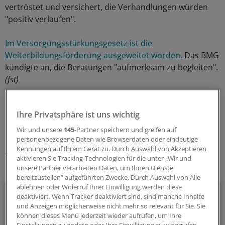
vertröstet und versichert, die Verhandlungen würden
"positiv verlaufen".
Im Versorgungsstärkungsgesetz ist die
Weiterbildungsförderung ausgeweitet worden.
Das BMG
kündigte an, die Beratungen "aufmerksam zu begleiten".
(fst)
0
Ihre Privatsphäre ist uns wichtig
Wir und unsere
145
-Partner speichern und greifen auf
Schlagworte:
personenbezogene Daten wie Browserdaten oder eindeutige
Kennungen auf Ihrem Gerät zu. Durch Auswahl von Akzeptieren
Krankenkassen
Berufspolitik
Weiterbildung
aktivieren Sie Tracking-Technologien für die unter „Wir und
unsere Partner verarbeiten Daten, um Ihnen Dienste
Ihr Newsletter zum Thema
bereitzustellen“ aufgeführten Zwecke. Durch Auswahl von Alle
ablehnen oder Widerruf Ihrer Einwilligung werden diese
Politik & Debatte
deaktiviert. Wenn Tracker deaktiviert sind, sind manche Inhalte
und Anzeigen möglicherweise nicht mehr so relevant für Sie. Sie
Mit diesem Newsletter blicken Sie hinter das tägliche
können dieses Menü jederzeit wieder aufrufen, um Ihre