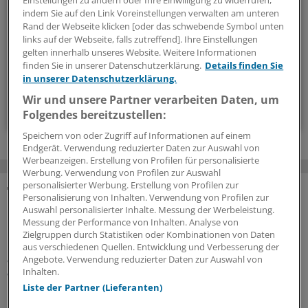
Geschehen in der Gesundheitspolitik. Mit Analysen,
Einstellungen zu ändern oder Ihre Einwilligung zu widerrufen,
indem Sie auf den Link Voreinstellungen verwalten am unteren
Hintergründen und einem Blick auf Themen, die die Agenda
Rand der Webseite klicken [oder das schwebende Symbol unten
bestimmen.
links auf der Webseite, falls zutreffend]. Ihre Einstellungen
gelten innerhalb unseres Website. Weitere Informationen
finden Sie in unserer Datenschutzerklärung.
Details finden Sie
14-tägig, donnerstags
in unserer Datenschutzerklärung.
Wir und unsere Partner verarbeiten Daten, um
Zum Abonnieren bitte anmelden
Folgendes bereitzustellen:
Speichern von oder Zugriff auf Informationen auf einem
Endgerät. Verwendung reduzierter Daten zur Auswahl von
Werbeanzeigen. Erstellung von Profilen für personalisierte
Werbung. Verwendung von Profilen zur Auswahl
personalisierter Werbung. Erstellung von Profilen zur
Personalisierung von Inhalten. Verwendung von Profilen zur
MEHR ZUM THEMA
Auswahl personalisierter Inhalte. Messung der Werbeleistung.
Messung der Performance von Inhalten. Analyse von
Präventionsoffensive
Zielgruppen durch Statistiken oder Kombinationen von Daten
Gesundheitsrechtler Thomas Schlegel: „Krankheit
aus verschiedenen Quellen. Entwicklung und Verbesserung der
Angebote. Verwendung reduzierter Daten zur Auswahl von
wirkt wie eine stille Rezession im Inneren der
Inhalten.
Wirtschaft“
Liste der Partner (Lieferanten)
Die Koalition will die Prävention als