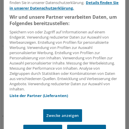
informieren und diskutieren. Die KVB warnt auch vor
finden Sie in unserer Datenschutzerklärung.
Details finden Sie
in unserer Datenschutzerklärung.
aktuellen Internet-Bedrohungen. Ein Beispiel dafür sei
die sogenannte "Blue Whale Challenge". Es handele sich
Wir und unsere Partner verarbeiten Daten, um
Folgendes bereitzustellen:
dabei um die Anstiftung zum Suizid über den
Kurznachrichtendienst WhatsApp. Fremde nutzen diese
Speichern von oder Zugriff auf Informationen auf einem
Plattform, um Jugendliche anzusprechen und ihnen
Endgerät. Verwendung reduzierter Daten zur Auswahl von
Werbeanzeigen. Erstellung von Profilen für personalisierte
Aufgaben zu stellen – die finale Aufgabe ist die
Werbung. Verwendung von Profilen zur Auswahl
Selbsttötung.
personalisierter Werbung. Erstellung von Profilen zur
Personalisierung von Inhalten. Verwendung von Profilen zur
Auswahl personalisierter Inhalte. Messung der Werbeleistung.
Mehrere bayerische Kinder- und Jugendlichen-
Messung der Performance von Inhalten. Analyse von
Psychotherapeuten der KVB hätten von derlei
Zielgruppen durch Statistiken oder Kombinationen von Daten
motivierten Suiziden, auch bei eigenen Patienten,
aus verschiedenen Quellen. Entwicklung und Verbesserung der
Angebote. Verwendung reduzierter Daten zur Auswahl von
berichtet. Die KVB habe auch die Politik darüber
Inhalten.
informiert. Valide Zahlen, wie viele Suizide durch das
Liste der Partner (Lieferanten)
"Spiel" motiviert wurden, gibt es nicht. Im Sommer
berichteten Medien darüber, dass sich in Russland
Jugendliche infolge der "Blue Whale Challenge"
Zwecke anzeigen
umgebracht haben sollen.
(cmb)