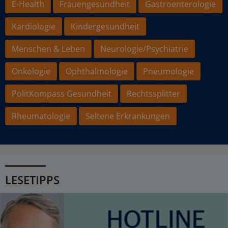
E-Health
Frauengesundheit
Gastroenterologie
Kardiologie
Kindergesundheit
Menschen & Leben
Neurologie/Psychiatrie
Onkologie
Ophthalmologie
Pneumologie
PolitKompass Gesundheit
Rechtssplitter
Rheumatologie
Seltene Erkrankungen
LESETIPPS