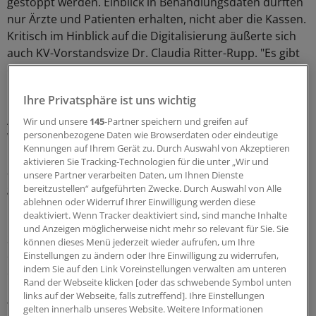
gestoppt werden. Einblick in Behandlungsdaten dürften
nur Ärzte und Patienten erhalten, nicht aber die Kassen.
Kritisch im Hinblick auf die Digitalisierung äußerte sich
auch KV-Vorstandsvize Dr. Claudia Ritter-Rupp. "Es gibt
eine unüberschaubare Bandbreite an Apps", stellte die
Fachärztin für Psychosomatik und Psychotherapie fest.
Ihre Privatsphäre ist uns wichtig
Davon stellten Kassen, aber auch kommerzielle
Anbieter, immer mehr auch zur Beratung der
Wir und unsere
145
-Partner speichern und greifen auf
personenbezogene Daten wie Browserdaten oder eindeutige
Versicherten bei seelischen Belastungen zur Verfügung,
Kennungen auf Ihrem Gerät zu. Durch Auswahl von Akzeptieren
bis hin zu "Therapie-Apps". Diese sollten aber allenfalls
aktivieren Sie Tracking-Technologien für die unter „Wir und
als ein zusätzlicher Baustein in einem Therapie-Konzept
unsere Partner verarbeiten Daten, um Ihnen Dienste
genutzt werden. Eine Anwendung ohne therapeutische
bereitzustellen“ aufgeführten Zwecke. Durch Auswahl von Alle
ablehnen oder Widerruf Ihrer Einwilligung werden diese
Begleitung hingegen sei riskant.
deaktiviert. Wenn Tracker deaktiviert sind, sind manche Inhalte
und Anzeigen möglicherweise nicht mehr so relevant für Sie. Sie
Standards oder eine Zertifizierung für diese Apps gebe
können dieses Menü jederzeit wieder aufrufen, um Ihre
es ebenfalls nicht. In der KVB sei daher im September
Einstellungen zu ändern oder Ihre Einwilligung zu widerrufen,
indem Sie auf den Link Voreinstellungen verwalten am unteren
eine neue Arbeitsgruppe "Online-basierte
Rand der Webseite klicken [oder das schwebende Symbol unten
Psychotherapie" gestartet. Sie wolle den Online-
links auf der Webseite, falls zutreffend]. Ihre Einstellungen
Therapie-Markt beobachten, über Neuerungen
gelten innerhalb unseres Website. Weitere Informationen